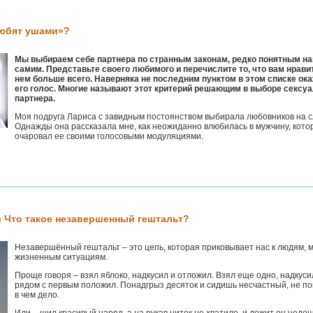
юбят ушами»?
Мы выбираем себе партнера по странным законам, редко понятным н
самим. Представьте своего любимого и перечислите то, что вам нрави
нем больше всего. Наверняка не последним пунктом в этом списке ок
его голос. Многие называют этот критерий решающим в выборе сексу
партнера.
Моя подруга Лариса с завидным постоянством выбирала любовников на с
Однажды она рассказала мне, как неожиданно влюбилась в мужчину, кот
очаровал ее своими голосовыми модуляциями.
ли Что такое незавершенный гештальт?
Незавершённый гештальт – это цепь, которая приковывает нас к людям, 
жизненным ситуациям.
Проще говоря – взял яблоко, надкусил и отложил. Взял еще одно, надкуси
рядом с первым положил. Понадгрыз десяток и сидишь несчастный, не п
в чем дело.