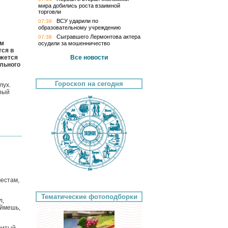
мира добились роста взаимной
торговли
ВСУ ударили по
07:39
образовательному учреждению
Сыгравшего Лермонтова актера
07:38
ам
осудили за мошенничество
тся в
ажется
Все новости
ального
Гороскоп на сегодня
лух.
орый
местам,
Тематические фотоподборки
л,
оймешь,