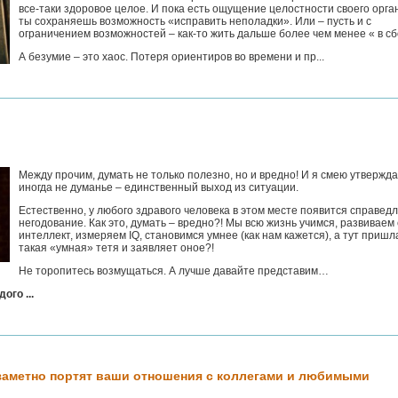
все-таки здоровое целое. И пока есть ощущение целостности своего орга
ты сохраняешь возможность «исправить неполадки». Или – пусть и с
ограничением возможностей – как-то жить дальше более чем менее « в сб
А безумие – это хаос. Потеря ориентиров во времени и пр...
Между прочим, думать не только полезно, но и вредно! И я смею утвержда
иногда не думанье – единственный выход из ситуации.
Естественно, у любого здравого человека в этом месте появится справед
негодование. Как это, думать – вредно?! Мы всю жизнь учимся, развиваем
интеллект, измеряем IQ, становимся умнее (как нам кажется), а тут пришл
такая «умная» тетя и заявляет оное?!
Не торопитесь возмущаться. А лучше давайте представим…
ого ...
заметно портят ваши отношения с коллегами и любимыми