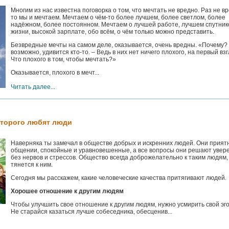
Многим из нас известна поговорка о том, что мечтать не вредно. Раз не в
то мы и мечтаем. Мечтаем о чём-то более лучшем, более светлом, более
надёжном, более постоянном. Мечтаем о лучшей работе, лучшем спутник
жизни, высокой зарплате, обо всём, о чём только можно представить.
Безвредные мечты на самом деле, оказывается, очень вредны. «Почему?
возможно, удивится кто-то. – Ведь в них нет ничего плохого, на первый взг
Что плохого в том, чтобы мечтать?»
Оказывается, плохого в мечт...
Читать далее...
которого любят люди
Наверняка ты замечал в обществе добрых и искренних людей. Они прият
общении, спокойные и уравновешенные, а все вопросы они решают увере
без нервов и стрессов. Общество всегда доброжелательно к таким людям,
тянется к ним.
Сегодня мы расскажем, какие человеческие качества притягивают людей.
Хорошее отношение к другим людям
Чтобы улучшить свое отношение к другим людям, нужно усмирить свой эг
Не старайся казаться лучше собеседника, обесценив...