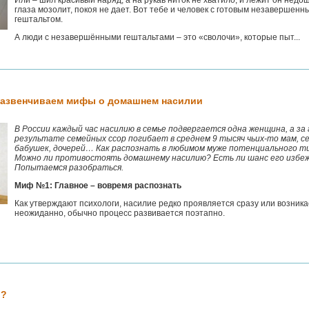
Или – шил красивый наряд, а на рукав ниток не хватило, и лежит он недо
глаза мозолит, покоя не дает. Вот тебе и человек с готовым незавершенн
гештальтом.
А люди с незавершёнными гештальтами – это «сволочи», которые пыт...
 Развенчиваем мифы о домашнем насилии
В России каждый час насилию в семье подвергается одна женщина, а за 
результате семейных ссор погибает в среднем 9 тысяч чьих-то мам, с
бабушек, дочерей… Как распознать в любимом муже потенциального т
Можно ли противостоять домашнему насилию? Есть ли шанс его избе
Попытаемся разобраться.
Миф №1: Главное – вовремя распознать
Как утверждают психологи, насилие редко проявляется сразу или возника
неожиданно, обычно процесс развивается поэтапно.
ь?