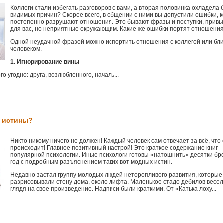
Коллеги стали избегать разговоров с вами, а вторая половинка охладела 
видимых причин? Скорее всего, в общении с ними вы допустили ошибки, 
постепенно разрушают отношения. Это бывают фразы и поступки, прив
для вас, но неприятные окружающим. Какие же ошибки портят отношени
Одной неудачной фразой можно испортить отношения с коллегой или бл
человеком.
1. Игнорирование вины
го угодно: друга, возлюбленного, началь...
 истины?
Никто никому ничего не должен! Каждый человек сам отвечает за всё, что 
происходит! Главное позитивный настрой! Это краткое содержание книг
популярной психологии. Иные психологи готовы «натошнить» десятки бр
год с подробным разъяснением таких вот модных истин.
Недавно застал группу молодых людей неторопливого развития, которые
разрисовывали стену дома, около лифта. Маленькое стадо дебилов весел
глядя на свое произведение. Надписи были краткими. От «Катька лоху...