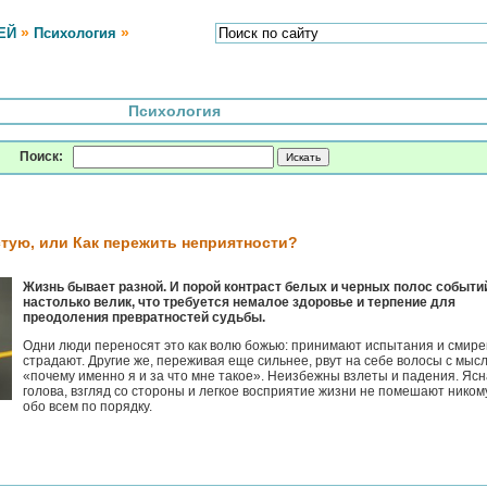
»
»
ЕЙ
Психология
Психология
Поиск:
стую, или Как пережить неприятности?
Жизнь бывает разной. И порой контраст белых и черных полос событи
настолько велик, что требуется немалое здоровье и терпение для
преодоления превратностей судьбы.
Одни люди переносят это как волю божью: принимают испытания и смир
страдают. Другие же, переживая еще сильнее, рвут на себе волосы с мыс
«почему именно я и за что мне такое». Неизбежны взлеты и падения. Яс
голова, взгляд со стороны и легкое восприятие жизни не помешают ником
обо всем по порядку.