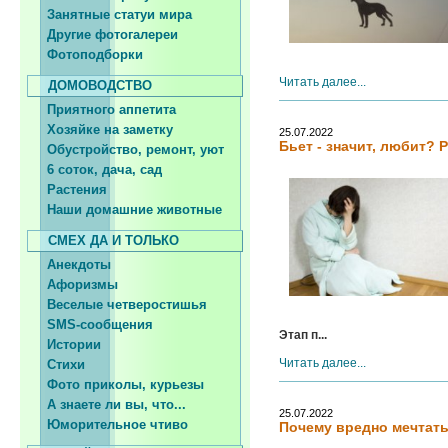
Занятные статуи мира
Другие фотогалереи
Фотоподборки
Читать далее...
ДОМОВОДСТВО
Приятного аппетита
Хозяйке на заметку
25.07.2022
Бьет - значит, любит?
Обустройство, ремонт, уют
6 соток, дача, сад
Растения
Наши домашние животные
СМЕХ ДА И ТОЛЬКО
Анекдоты
Афоризмы
Веселые четверостишья
SMS-сообщения
Этап п...
Истории
Читать далее...
Стихи
Фото приколы, курьезы
А знаете ли вы, что...
25.07.2022
Юморительное чтиво
Почему вредно мечтат