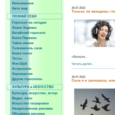
Непознанное
26.07.2022
Авто мир
Только ли женщины «л
ПОЗНАЙ СЕБЯ
Гороскоп на сегодня
Знаки Зодиака
Китайский гороскоп
Книга Перемен
Тайна имени
Толкователь снов
Книга чисел
«Внешне...
Тесты
Фэн-Шуй
Читать далее...
Астрология
Хиромантия
26.07.2022
Другие гороскопы
Села я и заплакала, и
КУЛЬТУРА и ИСКУССТВО
Культура, искусство, истор.
Видео, кино
Искусство татуировки
Неоднозначная реклама
Объемные рисунки