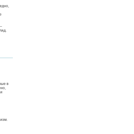
редно,
е
 –
ляд.
ные в
но,
 и
оизм.