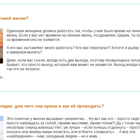
ичной жизни?
Одинокая женщина должна работать так, чтобы у неё было время на лич
жизнь. Если у вас нет времени на личную жизнь, поздравляю, Шарик, ты б
со временем оно не появится.
А кто вас заставляет много работать? Кто вас перепугал? Хотите и рыбку 
и аквариум выпить?
Даже, если вас съели, всегда есть два выхода, поэтому безвыходных ситу
бывает, это просто выход, который вам может не нравится. Выход всегда е
так что не хитрите.
...
ядка: для чего она нужна и как её проводить?
Это понятие у многих вызывает неприятие… Ну вот как это – просто сиде
просто наблюдать за собой, своими мыслями, своим телом?! Да с тоски че
несколько секунд взвоешь! Нет, уж лучше – если хочешь отдохнуть – прос
поспать или книжку какую почитать, или в Инете «повисеть»… А все эти
«наблюдения» – нам, западным людям – ни к чему…