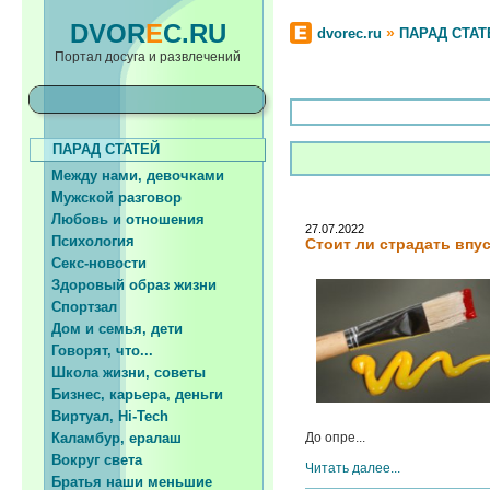
DVOR
E
C.RU
»
dvorec.ru
ПАРАД СТАТ
Портал досуга и развлечений
ПАРАД СТАТЕЙ
Между нами, девочками
Мужской разговор
Любовь и отношения
27.07.2022
Психология
Стоит ли страдать впу
Секс-новости
Здоровый образ жизни
Спортзал
Дом и семья, дети
Говорят, что...
Школа жизни, советы
Бизнес, карьера, деньги
Виртуал, Hi-Tech
Каламбур, ералаш
До опре...
Вокруг света
Читать далее...
Братья наши меньшие