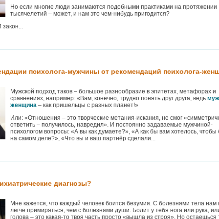
Но если многие люди занимаются подобными практиками на протяжении
тысячелетий – может, и нам это чем-нибудь пригодится?
 закон...
ендации психолога-мужчины от рекомендаций психолога-жен
Мужской подход таков – большое разнообразие в эпитетах, метафорах и
сравнениях, например: «Вам, конечно, трудно понять друг друга, ведь
муж
женщина
– как пришельцы с разных планет!»
Или: «Отношения – это творческие метания-искания, не смог «симметрич
ответить – получилось, навредил». И постоянно задаваемые мужчиной-
психологом вопросы: «А вы как думаете?», «А как бы вам хотелось, чтобы
на самом деле?», «Что вы и ваш партнёр сделали...
сихиатрические диагнозы?
Мне кажется, что каждый человек боится безумия. С болезнями тела нам 
легче примиряться, чем с болезнями души. Болит у тебя нога или рука, ил
голова – это какая-то твоя часть просто «вышла из строя». Но остаешься 