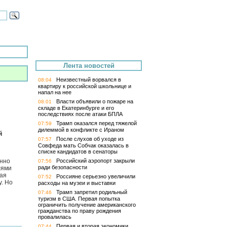
Лента новостей
Неизвестный ворвался в
08:04
квартиру к российской школьнице и
напал на нее
Власти объявили о пожаре на
08:01
складе в Екатеринбурге и его
последствиях после атаки БПЛА
Трамп оказался перед тяжелой
07:59
дилеммой в конфликте с Ираном
й
После слухов об уходе из
07:57
Совфеда мать Собчак оказалась в
списке кандидатов в сенаторы
енно
Российский аэропорт закрыли
07:56
ради безопасности
лями
ная
Россияне серьезно увеличили
07:52
у. Но
расходы на музеи и выставки
Трамп запретил родильный
07:46
туризм в США. Первая попытка
ограничить получение американского
гражданства по праву рождения
провалилась
Первая и вторая экономики
07:44