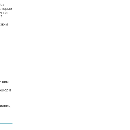
без
которые
ычные
я?
изким
с ним
ошюр в
илось,