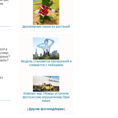
шитый,
ым
Диснеевские герои из растений
год в
естер,
ирана?
жать?
Модель становится прозрачной и
сливается с пейзажем
ет
Компакт-кар. Немцы устроили
фотосессию игрушечному Opel
Adam
|
Другие фотоподборки
|