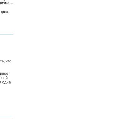
низма –
оре».
ть, что
ливое
 свой
а одна