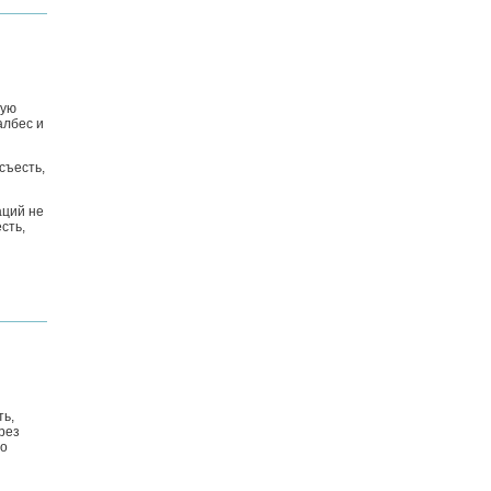
ную
албес и
съесть,
аций не
сть,
ть,
рез
то