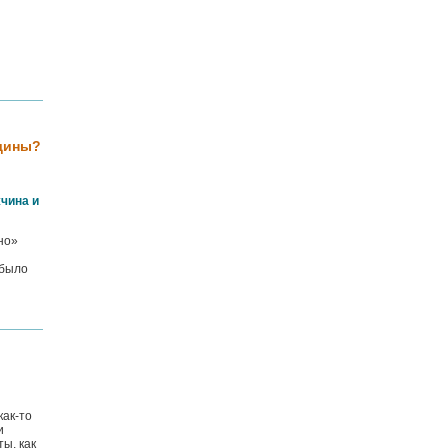
щины?
чина и
но»
 было
как-то
и
ты, как