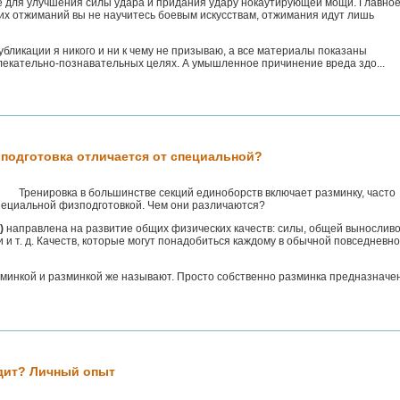
 для улучшения силы удара и придания удару нокаутирующей мощи. Главно
их отжиманий вы не научитесь боевым искусствам, отжимания идут лишь
публикации я никого и ни к чему не призываю, а все материалы показаны
лекательно-познавательных целях. А умышленное причинение вреда здо...
подготовка отличается от специальной?
Тренировка в большинстве секций единоборств включает разминку, часто
ециальной физподготовкой. Чем они различаются?
)
направлена на развитие общих физических качеств: силы, общей выносливо
 и т. д. Качеств, которые могут понадобиться каждому в обычной повседневн
минкой и разминкой же называют. Просто собственно разминка предназначе
едит? Личный опыт