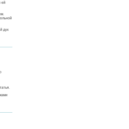
я ей
ем.
больной
й дух
о
татья.
нками