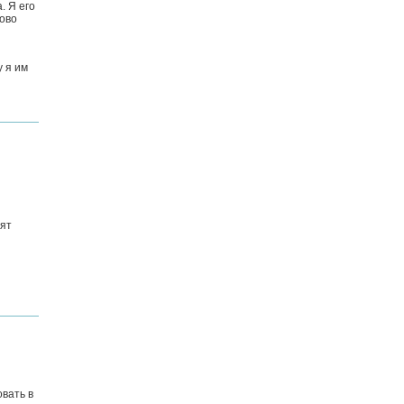
. Я его
лово
у я им
тят
вать в