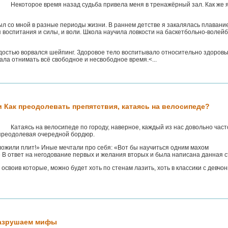
Некоторое время назад судьба привела меня в тренажёрный зал. Как же 
л со мной в разные периоды жизни. В раннем детстве я закалялась плавани
 воспитания и силы, и воли. Школа научила ловкости на баскетбольно-волей
достью ворвался шейпинг. Здоровое тело воспитывало относительно здоровы
тала отнимать всё свободное и несвободное время.<...
и Как преодолевать препятствия, катаясь на велосипеде?
Катаясь на велосипеде по городу, наверное, каждый из нас довольно част
 преодолевая очередной бордюр.
ложили плит!» Иные мечтали про себя: «Вот бы научиться одним махом
 В ответ на негодование первых и желания вторых и была написана данная с
 освоив которые, можно будет хоть по стенам лазить, хоть в классики с девчо
разрушаем мифы