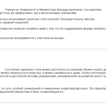
Ученые из Университета Макмастера (Канада) выяснили, что короткие,
м столь же эффективны, как и многочасовые тренировки.
утных интенсивных занятиях тело получает бóльшую пользу, чем при
о средней нагрузкой.
 открытие позволит развеять миф о том, что на поддержание формы требует
льтатам экспериментов с участием нескольки...
Состояния здорового тела можно достигнуть по-разному. Можно начать д
 можно записаться в спортзал, а можно заниматься и дома, чтобы постепенн
простой и доступной системы упражнений, направленной на развитие всего те
, по сути, особый, уникальный и совершенно новый вид фитнеса. Это своеоб
ционной гимнастики и йоги, позволяющая в к...