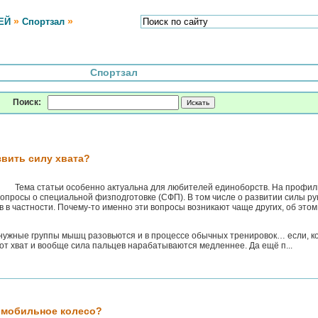
»
»
ЕЙ
Спортзал
Спортзал
Поиск:
звить силу хвата?
Тема статьи особенно актуальна для любителей единоборств. На профи
опросы о специальной физподготовке (СФП). В том числе о развитии силы ру
 в частности. Почему-то именно эти вопросы возникают чаще других, об этом
 нужные группы мышц разовьются и в процессе обычных тренировок… если, к
вот хват и вообще сила пальцев нарабатываются медленнее. Да ещё п...
омобильное колесо?