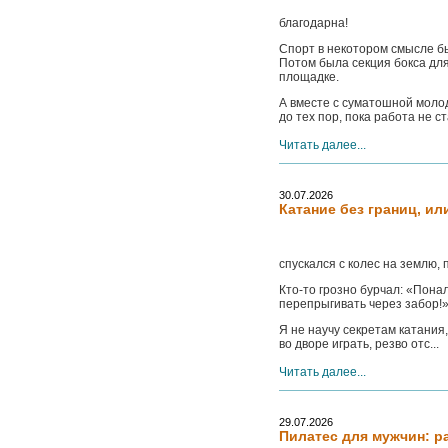
благодарна!
Спорт в некотором смысле бы
Потом была секция бокса для
площадке.
А вместе с суматошной моло
до тех пор, пока работа не с
Читать далее...
30.07.2026
Катание без границ, ил
спускался с колес на землю,
Кто-то грозно бурчал: «Пона
перепрыгивать через забор!»
Я не научу секретам катания,
во дворе играть, резво отс...
Читать далее...
29.07.2026
Пилатес для мужчин: 