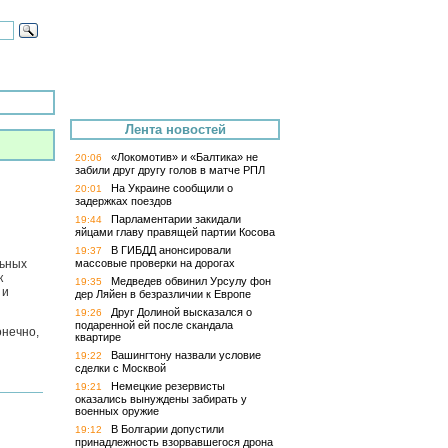
Лента новостей
«Локомотив» и «Балтика» не
20:06
забили друг другу голов в матче РПЛ
На Украине сообщили о
20:01
задержках поездов
Парламентарии закидали
19:44
яйцами главу правящей партии Косова
В ГИБДД анонсировали
19:37
льных
массовые проверки на дорогах
к
Медведев обвинил Урсулу фон
19:35
 и
дер Ляйен в безразличии к Европе
Друг Долиной высказался о
19:26
подаренной ей после скандала
онечно,
квартире
Вашингтону назвали условие
19:22
сделки с Москвой
Немецкие резервисты
19:21
оказались вынуждены забирать у
военных оружие
В Болгарии допустили
19:12
принадлежность взорвавшегося дрона