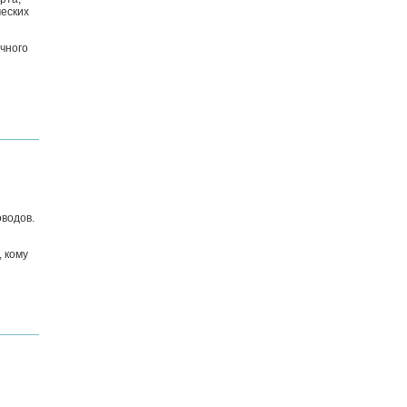
ческих
чного
оводов.
 кому