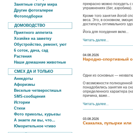
прекрасно можно похудеть с 
Занятные статуи мира
упражнениях (бег, аэробика).
Другие фотогалереи
Кроме того занятия йогой сп
Фотоподборки
веса. Это, в основном, эмоц
достигнуть оптимального здо
ДОМОВОДСТВО
Йога для похудения вклю...
Приятного аппетита
Хозяйке на заметку
Читать далее...
Обустройство, ремонт, уют
6 соток, дача, сад
04.08.2026
Растения
Народно-спортивный о
Наши домашние животные
СМЕХ ДА И ТОЛЬКО
Одни из основных — нехватка
Анекдоты
О возможности полноценной з
Афоризмы
понадобились занятия на сн
Веселые четверостишья
определенного характера (на
причина, важе...
SMS-сообщения
Истории
Читать далее...
Стихи
Фото приколы, курьезы
03.08.2026
А знаете ли вы, что...
Скакалка, пупырки или
Юморительное чтиво