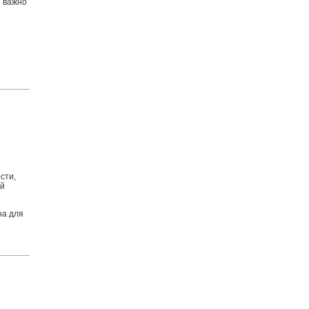
е важно
сти,
ой
на для