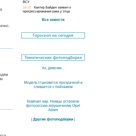
ВСУ
Хантер Байден заявил о
19:10
да
прогрессировании рака у отца
Все новости
ично.
Гороскоп на сегодня
Тематические фотоподборки
Ах, девочки...
людям
ми
Модель становится прозрачной и
сливается с пейзажем
Компакт-кар. Немцы устроили
фотосессию игрушечному Opel
Adam
|
Другие фотоподборки
|
рта,