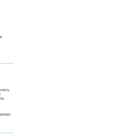
ся
елать
о
ла.
разная