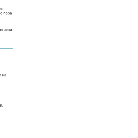
ого
но пора
астяжки
т не
и,