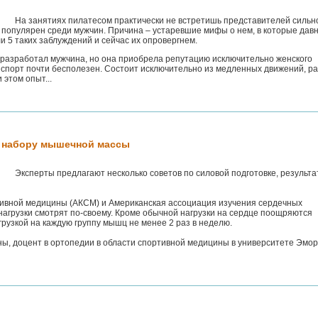
На занятиях пилатесом практически не встретишь представителей сильн
 популярен среди мужчин. Причина – устаревшие мифы о нем, в которые дав
и 5 таких заблуждений и сейчас их опровергнем.
 разработал мужчина, но она приобрела репутацию исключительно женского
т спорт почти бесполезен. Состоит исключительно из медленных движений, р
 этом опыт...
о набору мышечной массы
Эксперты предлагают несколько советов по силовой подготовке, результа
ивной медицины (АКСМ) и Американская ассоциация изучения сердечных
нагрузки смотрят по-своему. Кроме обычной нагрузки на сердце поощряются
рузкой на каждую группу мышц не менее 2 раз в неделю.
ны, доцент в ортопедии в области спортивной медицины в университете Эмор