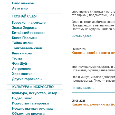
Непознанное
Авто мир
спортивные снаряды и изгота
стоящими!) предметами, без 
ПОЗНАЙ СЕБЯ
Один из моих любимых снаря
Гороскоп на сегодня
Правда, ездить мы на них не
Знаки Зодиака
Поэтому не мудрим, колесо б
Китайский гороскоп
Читать далее...
Книга Перемен
Тайна имени
Толкователь снов
06.08.2026
Каковы особенности с
Книга чисел
Тесты
Фэн-Шуй
тренирующимся известны и с
Астрология
штангами, гирями, гантелями
Хиромантия
Это и минус, и плюс одновр
Другие гороскопы
производства. Плюс — в возмо
КУЛЬТУРА и ИСКУССТВО
Читать далее...
Культура, искусство, истор.
Видео, кино
05.08.2026
Искусство татуировки
Какие упражнения из й
Неоднозначная реклама
Объемные рисунки