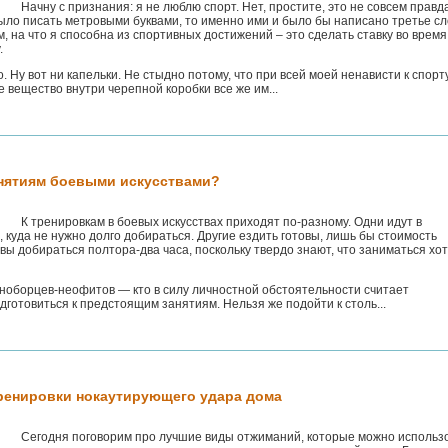
Начну с признания: я не люблю спорт. Нет, простите, это не совсем правда
ыло писать метровыми буквами, то именно ими и было бы написано третье с
, на что я способна из спортивных достижений – это сделать ставку во время
.
 Ну вот ни капельки. Не стыдно потому, что при всей моей ненависти к спорт
е вещество внутри черепной коробки все же им...
анятиям боевыми искусствами?
К тренировкам в боевых искусствах приходят по-разному. Одни идут в
куда не нужно долго добираться. Другие ездить готовы, лишь бы стоимость
овы добираться полтора-два часа, поскольку твердо знают, что заниматься хо
иноборцев-неофитов — кто в силу личностной обстоятельности считает
отовиться к предстоящим занятиям. Нельзя же подойти к столь...
ренировки нокаутирующего удара дома
Сегодня поговорим про лучшие виды отжиманий, которые можно использо