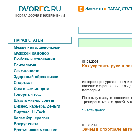
DVOR
E
C.RU
»
dvorec.ru
ПАРАД СТАТ
Портал досуга и развлечений
ПАРАД СТАТЕЙ
Между нами, девочками
Мужской разговор
Любовь и отношения
08.08.2026
Психология
Как укрепить руки и ра
Секс-новости
Здоровый образ жизни
интернет-ресурсах нередки в
Спортзал
вообще и укреплении пальцев
Дом и семья, дети
поговорим…
Говорят, что...
По опыту скажу: в принципе,
Школа жизни, советы
тренироваться с отдачей. А 
Бизнес, карьера, деньги
Читать далее...
Виртуал, Hi-Tech
Каламбур, ералаш
Вокруг света
07.08.2026
Зачем в спортзале авт
Братья наши меньшие