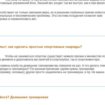
помощью упражнений йоги. Лишний вес уходит так же быстро, как и при физи
особствуют не только сжиганию жира, но и решению глубинных причин избыто
иональные и биохимические проблемы. Эта система похудения позволит вам
ровья и нормализовать вес.
пыт: как сделать простые спортивные снаряды?
Чтобы не заниматься спортом, существует немало причин и множество п
 времени и дороговизна как занятий в спортклубах, так и спортинвентаря.
амены клуба на домашние тренировки мы говорили не раз. А что делать тем,
арядах и тренажерах? По разным причинам: одним нужны тренировки
пример, силовые); другие просто зациклились на тренажерах, и пр. Не важна
 йога? Домашние тренировки