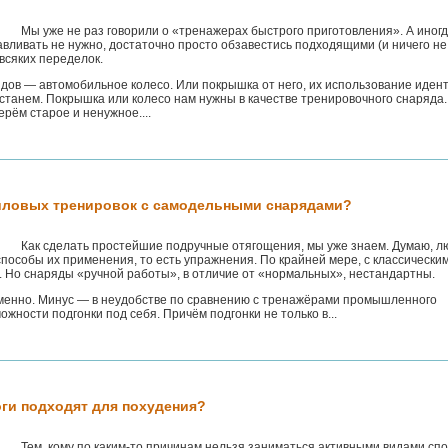
Мы уже не раз говорили о «тренажерах быстрого приготовления». А иног
вливать не нужно, достаточно просто обзавестись подходящими (и ничего не
всяких переделок.
дов — автомобильное колесо. Или покрышка от него, их использование идент
 станем. Покрышка или колесо нам нужны в качестве тренировочного снаряда.
ерём старое и ненужное....
иловых тренировок с самодельными снарядами?
Как сделать простейшие подручные отягощения, мы уже знаем. Думаю, 
пособы их применения, то есть упражнения. По крайней мере, с классически
. Но снаряды «ручной работы», в отличие от «нормальных», нестандартны.
еменно. Минус — в неудобстве по сравнению с тренажёрами промышленного
жности подгонки под себя. Причём подгонки не только в...
оги подходят для похудения?
Тем, кому по каким-то причинам нельзя заниматься активными видами спо