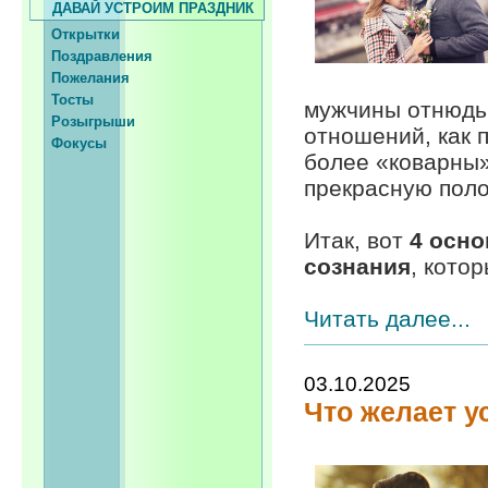
ДАВАЙ УСТРОИМ ПРАЗДНИК
Открытки
Поздравления
Пожелания
Тосты
мужчины отнюдь 
Розыгрыши
отношений, как п
Фокусы
более «коварны»
прекрасную поло
Итак, вот
4 осно
сознания
, котор
Читать далее...
03.10.2025
Что желает 