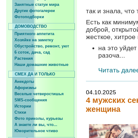
Занятные статуи мира
так и знала, что
Другие фотогалереи
Фотоподборки
Есть как миниму
ДОМОВОДСТВО
доброй, открыто
Приятного аппетита
жесткое, хитрое
Хозяйке на заметку
Обустройство, ремонт, уют
на это уйдет
6 соток, дача, сад
разоча...
Растения
Наши домашние животные
Читать далее
СМЕХ ДА И ТОЛЬКО
Анекдоты
Афоризмы
04.10.2025
Веселые четверостишья
4 мужских се
SMS-сообщения
Истории
женщина
Стихи
Фото приколы, курьезы
А знаете ли вы, что...
Юморительное чтиво