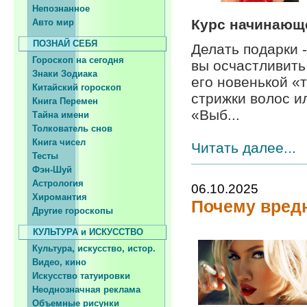
Непознанное
Курс начинающ
Авто мир
ПОЗНАЙ СЕБЯ
Делать подарки 
Гороскоп на сегодня
вы осчастливить
Знаки Зодиака
его новенькой «
Китайский гороскоп
стрижки волос и
Книга Перемен
«Выб...
Тайна имени
Толкователь снов
Книга чисел
Читать далее...
Тесты
Фэн-Шуй
Астрология
06.10.2025
Хиромантия
Почему вред
Другие гороскопы
КУЛЬТУРА и ИСКУССТВО
Культура, искусство, истор.
Видео, кино
Искусство татуировки
Неоднозначная реклама
Объемные рисунки