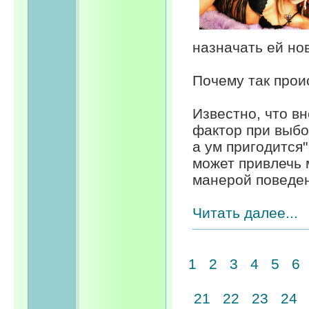
назначать ей но
Почему так прои
Известно, что в
фактор при выбо
а ум пригодится
может привлечь 
манерой поведен
Читать далее...
1
2
3
4
5
6
21
22
23
24