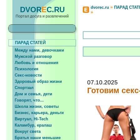
»
dvorec.ru
ПАРАД СТАТ
DVOR
E
C.RU
»
Портал досуга и развлечений
ПАРАД СТАТЕЙ
Между нами, девочками
Мужской разговор
Любовь и отношения
Психология
Секс-новости
Здоровый образ жизни
07.10.2025
Спортзал
Готовим сек
Дом и семья, дети
Говорят, что...
Школа жизни, советы
Бизнес, карьера, деньги
Виртуал, Hi-Tech
Каламбур, ералаш
Вокруг света
Братья наши меньшие