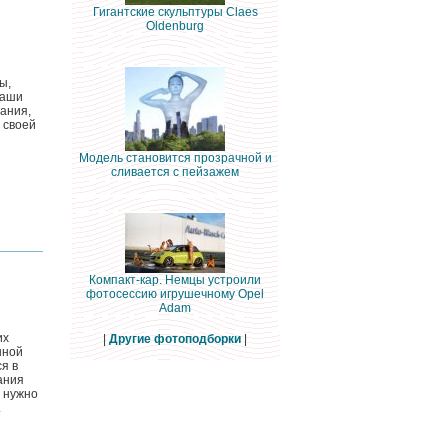
Гигантские скульптуры Claes
Oldenburg
ы,
наши
ания,
 своей
Модель становится прозрачной и
сливается с пейзажем
Компакт-кар. Немцы устроили
фотосессию игрушечному Opel
Adam
их
|
Другие фотоподборки
|
нной
я в
ания
 нужно
.