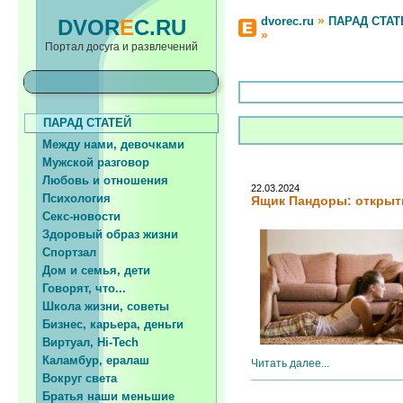
»
dvorec.ru
ПАРАД СТАТ
DVOR
E
C.RU
»
Портал досуга и развлечений
ПАРАД СТАТЕЙ
Между нами, девочками
Мужской разговор
Любовь и отношения
22.03.2024
Психология
Ящик Пaндоры: открыт
Секс-новости
Здоровый образ жизни
Спортзал
Дом и семья, дети
Говорят, что...
Школа жизни, советы
Бизнес, карьера, деньги
Виртуал, Hi-Tech
Каламбур, ералаш
Читать далее...
Вокруг света
Братья наши меньшие