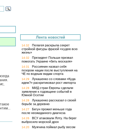
Лента новостей
Пелагея раскрыла секрет
14:32
стройной фигуры фразой «худею всю
жизнь»
Президент Польши призвал
14:32
помогать Украине «бить москаля»
Россиянин назвал себя
14:31
позором нации после выступления на
ЧЕ по водным видам спорта
всегда
Лукашенко со словами «Куда
14:29
ания.
идем?» раскритиковал рост импорта
мс,
МИД стран Европы сделали
14:28
заявление к годовщине событий в
Южной Осетии
Лукашенко рассказал о своей
14:28
 такое
борьбе за деревню
тим...
Бегун прожил меньше года
14:27
после неожиданного диагноза
ВСУ атаковали Ялту. На берег
14:26
выбросило морской дрон
Мужчина поймал рыбу весом
14:20