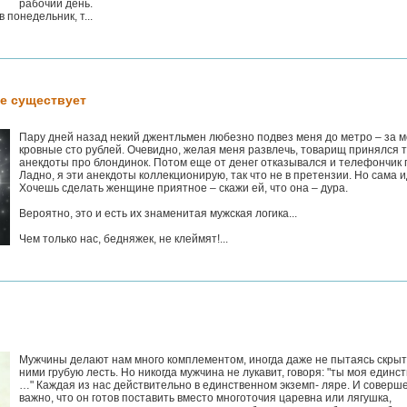
рабочий день.
 понедельник, т...
не существует
Пару дней назад некий джентльмен любезно подвез меня до метро – за 
кровные сто рублей. Очевидно, желая меня развлечь, товарищ принялся 
анекдоты про блондинок. Потом еще от денег отказывался и телефончик 
Ладно, я эти анекдоты коллекционирую, так что не в претензии. Но сама и
Хочешь сделать женщине приятное – скажи ей, что она – дура.
Вероятно, это и есть их знаменитая мужская логика...
Чем только нас, бедняжек, не клеймят!...
Мужчины делают нам много комплементом, иногда даже не пытаясь скрыт
ними грубую лесть. Но никогда мужчина не лукавит, говоря: "ты моя единс
…" Каждая из нас действительно в единственном экземп- ляре. И соверш
важно, что он готов поставить вместо многоточия царевна или лягушка,