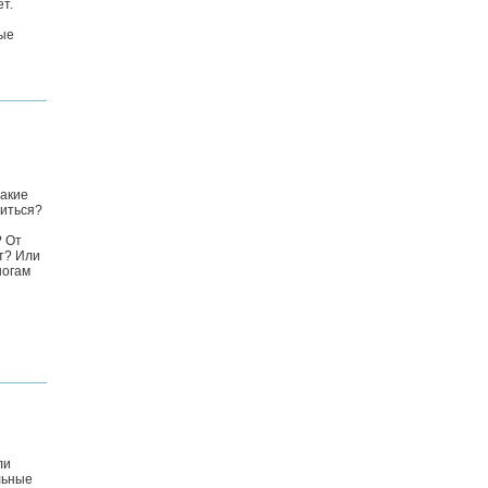
ет.
рые
Какие
диться?
? От
ят? Или
ногам
ли
льные