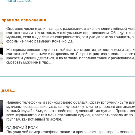
Читать далее...
: правила исполнения
Огромное число мужчин танцы с раздеванием в исполнении любимой же
считают самым волнительным сексуальным переживанием. Обрадуется л
мужчина, если вы далеки от совершенства, вам уже далеко за тридцать, а
формы не 44-го размера? Конечно, да.
Женщинам мешают идти на такой шаг, как стриптиз, их комплексы и страх
считают себя толстыми и некрасивыми. Секрет стриптиза заложен вовсе 
красоте и умении двигаться, а во взгляде. Исполняя танец с раздеванием
смотреть мужчине в глаз...
дала...
Навеяно телефонным звонком одного обалдуя. Сразу вспомнились те ил
мужчины, совершавшие ужасные глупости чуть ли не с первого дня знаком
Каждый случай объединяет в себе определенный тип мужчин. Проэкзаме
всех неудачников, с кем меня сталкивала судьба, я рассортировала их по
группам, как истинный психолог.
ОДИНОКИЙ ВОЛК
Получив мой номер телефона, звонит и приглашает в ресторан именно в