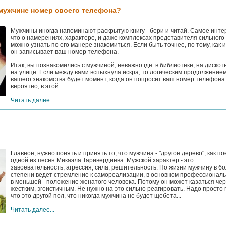
 мужчине номер своего телефона?
Мужчины иногда напоминают раскрытую книгу - бери и читай. Самое инте
что о намерениях, характере, и даже комплексах представителя сильного
можно узнать по его манере знакомиться. Если быть точнее, по тому, как и
он записывает ваш номер телефона.
Итак, вы познакомились с мужчиной, неважно где: в библиотеке, на дискот
на улице. Если между вами вспыхнула искра, то логическим продолжение
вашего знакомства будет момент, когда он попросит ваш номер телефона.
вероятно, в этой...
Читать далее...
Главное, нужно понять и принять то, что мужчина - "другое дерево", как по
одной из песен Микаэла Таривердиева. Мужской характер - это
завоевательность, агрессия, сила, решительность. По жизни мужчину в б
степени ведет стремление к самореализации, в основном профессиональ
в меньшей - положение женатого человека. Потому он может казаться че
жестким, эгоистичным. Не нужно на это сильно реагировать. Надо просто 
что это другой пол, что никогда мужчина не будет щебета...
Читать далее...