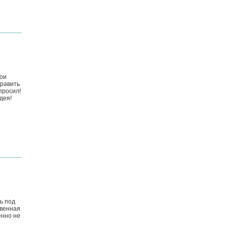
мои
травить
просил!
дея!
ь под
твенная
енно не