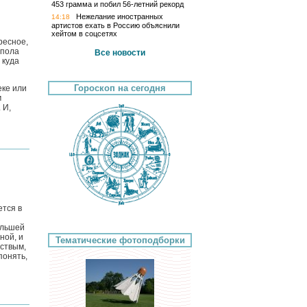
453 грамма и побил 56-летний рекорд
Нежелание иностранных
14:18
артистов ехать в Россию объяснили
хейтом в соцсетях
ресное,
 пола
Все новости
 куда
Гороскоп на сегодня
еке или
м
 И,
ется в
ольшей
ной, и
Тематические фотоподборки
рствым,
понять,