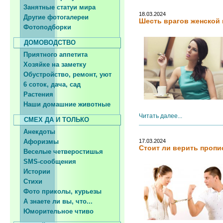
Занятные статуи мира
18.03.2024
Другие фотогалереи
Шесть врагов женской
Фотоподборки
ДОМОВОДСТВО
Приятного аппетита
Хозяйке на заметку
Обустройство, ремонт, уют
6 соток, дача, сад
Растения
Наши домашние животные
Читать далее...
СМЕХ ДА И ТОЛЬКО
Анекдоты
Афоризмы
17.03.2024
Стоит ли верить пропи
Веселые четверостишья
SMS-сообщения
Истории
Стихи
Фото приколы, курьезы
А знаете ли вы, что...
Юморительное чтиво