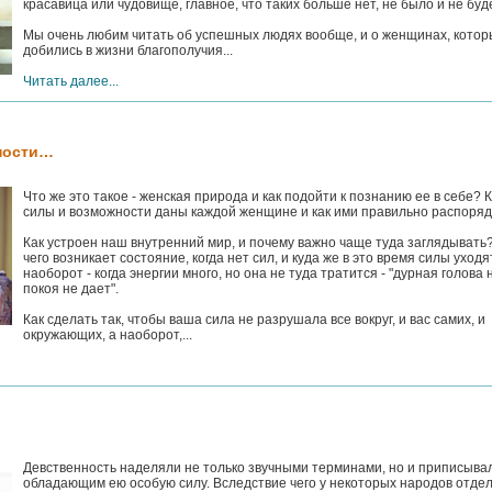
красавица или чудовище, главное, что таких больше нет, не было и не буд
Мы очень любим читать об успешных людях вообще, и о женщинах, кото
добились в жизни благополучия...
Читать далее...
ности…
Что же это такое - женская природа и как подойти к познанию ее в себе? 
силы и возможности даны каждой женщине и как ими правильно распоря
Как устроен наш внутренний мир, и почему важно чаще туда заглядывать
чего возникает состояние, когда нет сил, и куда же в это время силы уход
наоборот - когда энергии много, но она не туда тратится - "дурная голова 
покоя не дает".
Как сделать так, чтобы ваша сила не разрушала все вокруг, и вас самих, и
окружающих, а наоборот,...
Девственность наделяли не только звучными терминами, но и приписыва
обладающим ею особую силу. Вследствие чего у некоторых народов отде