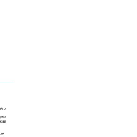
Это
ума.
ужии
ном