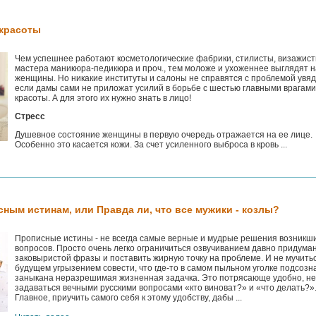
 красоты
Чем успешнее работают косметологические фабрики, стилисты, визажист
мастера маникюра-педикюра и проч., тем моложе и ухоженнее выглядят 
женщины. Но никакие институты и салоны не справятся с проблемой увяд
если дамы сами не приложат усилий в борьбе с шестью главными врагами
красоты. А для этого их нужно знать в лицо!
Стресс
Душевное состояние женщины в первую очередь отражается на ее лице.
Особенно это касается кожи. За счет усиленного выброса в кровь ...
сным истинам, или Правда ли, что все мужики - козлы?
Прописные истины - не всегда самые верные и мудрые решения возникш
вопросов. Просто очень легко ограничиться озвучиванием давно придума
заковыристой фразы и поставить жирную точку на проблеме. И не мучитьс
будущем угрызением совести, что где-то в самом пыльном уголке подсозн
заныкана неразрешимая жизненная задачка. Это потрясающе удобно, не
задаваться вечными русскими вопросами «кто виноват?» и «что делать?»
Главное, приучить самого себя к этому удобству, дабы ...