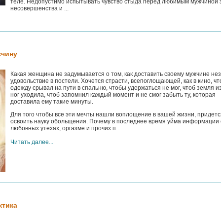
теле. Недопустимо испытывать чувство стыда перед любимым мужчиной 
несовершенства и ...
жчину
Какая женщина не задумывается о том, как доставить своему мужчине не
удовольствие в постели. Хочется страсти, всепоглощающей, как в кино, ч
одежду срывал на пути в спальню, чтобы удержаться не мог, чтоб земля из
ног уходила, чтоб запомнил каждый момент и не смог забыть ту, которая
доставила ему такие минуты.
Для того чтобы все эти мечты нашли воплощение в вашей жизни, придетс
освоить науку обольщения. Почему в последнее время уйма информации 
любовных утехах, оргазме и прочих п...
Читать далее...
ктика