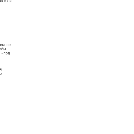
за свои
земное
тобы
 - под
я
о