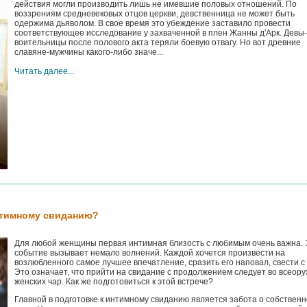
действия могли производить лишь не имевшие половых отношений. По
воззрениям средневековых отцов церкви, девственница не может быть
одержима дьяволом. В свое время это убеждение заставило провести
соответствующее исследование у захваченной в плен Жанны д'Арк. Девы-
воительницы после полового акта теряли боевую отвагу. Но вот древние
славяне-мужчины какого-либо значе...
Читать далее...
нтимному свиданию?
Для любой женщины первая интимная близость с любимым очень важна. 
событие вызывает немало волнений. Каждой хочется произвести на
возлюбленного самое лучшее впечатление, сразить его наповал, свести с 
Это означает, что прийти на свидание с продолжением следует во всеор
женских чар. Как же подготовиться к этой встрече?
Главной в подготовке к интимному свиданию является забота о собствен