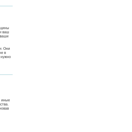
нщины
и ваш
 ваши
и. Они
не в
, нужно
и иные
ства.
новав