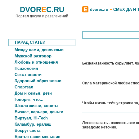
DVOR
E
C.RU
»
dvorec.ru
СМЕХ ДА И 
Портал досуга и развлечений
ПАРАД СТАТЕЙ
Между нами, девочками
Мужской разговор
Любовь и отношения
Безнаказанность окрыляет. Жа
Психология
Секс-новости
Здоровый образ жизни
Сила материнской любви спосо
Спортзал
Дом и семья, дети
Говорят, что...
Чтобы жизнь тебя устраивала, 
Школа жизни, советы
Бизнес, карьера, деньги
Виртуал, Hi-Tech
Легко сказать - взвесить все
Каламбур, ералаш
заведомо неточно.
Вокруг света
Братья наши меньшие