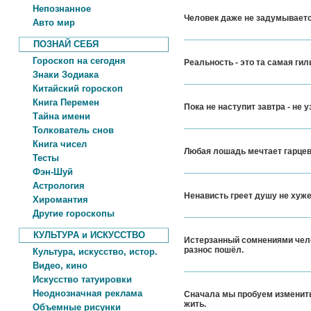
Непознанное
Человек даже не задумывается
Авто мир
ПОЗНАЙ СЕБЯ
Гороскоп на сегодня
Реальность - это та самая ги
Знаки Зодиака
Китайский гороскоп
Книга Перемен
Пока не наступит завтра - не 
Тайна имени
Толкователь снов
Книга чисел
Любая лошадь мечтает гарцев
Тесты
Фэн-Шуй
Астрология
Ненависть греет душу не хуже
Хиромантия
Другие гороскопы
КУЛЬТУРА и ИСКУССТВО
Истерзанный сомнениями челов
разнос пошёл.
Культура, искусство, истор.
Видео, кино
Искусство татуировки
Неоднозначная реклама
Сначала мы пробуем изменить 
жить.
Объемные рисунки