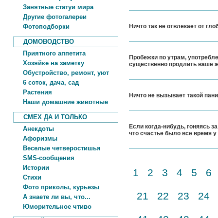
Занятные статуи мира
Другие фотогалереи
Фотоподборки
Ничто так не отвлекает от гл
ДОМОВОДСТВО
Приятного аппетита
Пробежки по утрам, употребле
Хозяйке на заметку
существенно продлить ваше 
Обустройство, ремонт, уют
6 соток, дача, сад
Растения
Ничто не вызывает такой паник
Наши домашние животные
СМЕХ ДА И ТОЛЬКО
Если когда-нибудь, гоняясь за
Анекдоты
что счастье было все время у 
Афоризмы
Веселые четверостишья
SMS-сообщения
Истории
1
2
3
4
5
6
Стихи
Фото приколы, курьезы
21
22
23
24
А знаете ли вы, что...
Юморительное чтиво