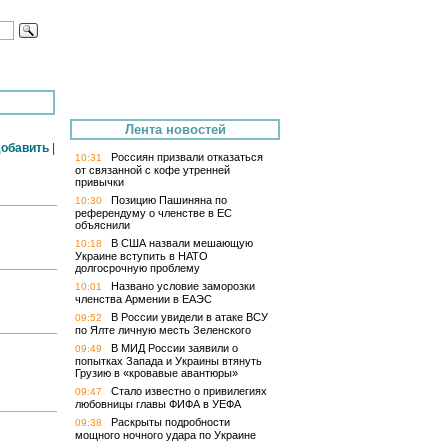
Лента новостей
обавить
|
Россиян призвали отказаться
10:31
от связанной с кофе утренней
привычки
Позицию Пашиняна по
10:30
референдуму о членстве в ЕС
объяснили
В США назвали мешающую
10:18
Украине вступить в НАТО
долгосрочную проблему
Названо условие заморозки
10:01
членства Армении в ЕАЭС
В России увидели в атаке ВСУ
09:52
по Ялте личную месть Зеленского
В МИД России заявили о
09:49
попытках Запада и Украины втянуть
Грузию в «кровавые авантюры»
Стало известно о привилегиях
09:47
любовницы главы ФИФА в УЕФА
Раскрыты подробности
09:38
мощного ночного удара по Украине