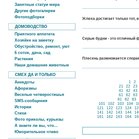
Занятные статуи мира
Другие фотогалереи
Фотоподборки
Успеха достигает только тот, 
ДОМОВОДСТВО
Приятного аппетита
Серые будни - это отличный ф
Хозяйке на заметку
Обустройство, ремонт, уют
6 соток, дача, сад
Плесень размножается спорам
Растения
Наши домашние животные
СМЕХ ДА И ТОЛЬКО
Анекдоты
1
2
21
22
23
Афоризмы
41
42
43
Веселые четверостишья
61
62
63
81
82
83
SMS-сообщения
101
102
103
104
1
Истории
121
122
123
124
12
141
142
143
144
14
Стихи
161
162
163
164
16
Фото приколы, курьезы
А знаете ли вы, что...
Юморительное чтиво