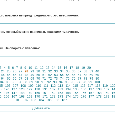
кого вовремя не предупредили, что это невозможно.
он, который можно расписать красками чудачеств.
и. Не спорьте с плесенью.
3
4
5
6
7
8
9
10
11
12
13
14
15
16
17
18
19
20
24
25
26
27
28
29
30
31
32
33
34
35
36
37
38
39
40
44
45
46
47
48
49
50
51
52
53
54
55
56
57
58
59
60
64
65
66
67
68
69
70
71
72
73
74
75
76
77
78
79
80
84
85
86
87
88
89
90
91
92
93
94
95
96
97
98
99
100
05
106
107
108
109
110
111
112
113
114
115
116
117
118
119
12
5
126
127
128
129
130
131
132
133
134
135
136
137
138
139
1
5
146
147
148
149
150
151
152
153
154
155
156
157
158
159
1
5
166
167
168
169
170
171
172
173
174
175
176
177
178
179
1
181
182
183
184
185
186
187
Добавить