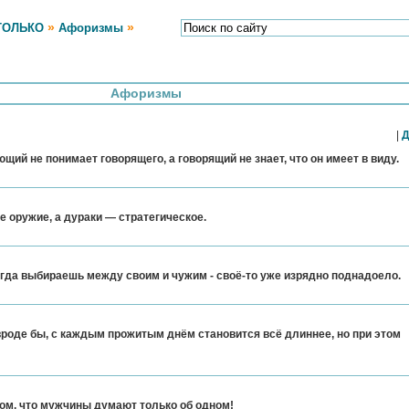
»
»
ТОЛЬКО
Афоризмы
Афоризмы
|
Д
щий не понимает говорящего, а говорящий не знает, что он имеет в виду.
е оружие, а дураки — стратегическое.
огда выбираешь между своим и чужим - своё-то уже изрядно поднадоело.
 вроде бы, с каждым прожитым днём становится всё длиннее, но при этом
ом, что мужчины думают только об одном!