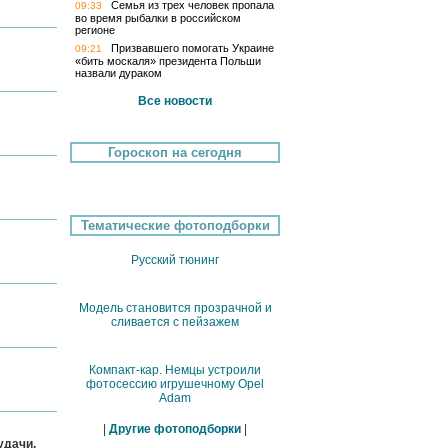
Семья из трех человек пропала
09:33
во время рыбалки в российском
регионе
Призвавшего помогать Украине
09:21
«бить москаля» президента Польши
назвали дураком
Все новости
Гороскоп на сегодня
Тематические фотоподборки
Русский тюнинг
Модель становится прозрачной и
сливается с пейзажем
Компакт-кар. Немцы устроили
фотосессию игрушечному Opel
Adam
|
Другие фотоподборки
|
удачи.