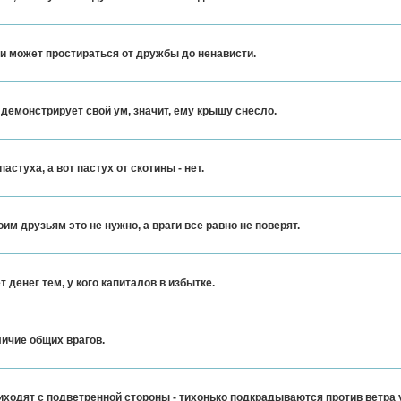
и может простираться от дружбы до ненависти.
демонстрирует свой ум, значит, ему крышу снесло.
астуха, а вот пастух от скотины - нет.
им друзьям это не нужно, а враги все равно не поверят.
т денег тем, у кого капиталов в избытке.
личие общих врагов.
одят с подветренной стороны - тихонько подкрадываются против ветра 