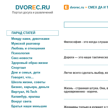
DVOR
E
C.RU
»
dvorec.ru
СМЕХ ДА И 
Портал досуга и развлечений
ПАРАД СТАТЕЙ
Между нами, девочками
Философия - это когда слушаю
Мужской разговор
Любовь и отношения
Психология
Дороги — это наше тактическо
Секс-новости
Здоровый образ жизни
Спортзал
Дом и семья, дети
Легче всего сделать выбор, к
Говорят, что...
Школа жизни, советы
Бизнес, карьера, деньги
Жизнь - странная штука. Она,
Виртуал, Hi-Tech
одновременно - короче.
Каламбур, ералаш
Вокруг света
Братья наши меньшие
Женщины только и думают о т