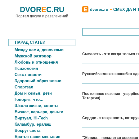
DVOR
E
C.RU
»
dvorec.ru
СМЕХ ДА И 
Портал досуга и развлечений
ПАРАД СТАТЕЙ
Между нами, девочками
Смелость - это когда только т
Мужской разговор
Любовь и отношения
Психология
Русский человек способен сдел
Секс-новости
Здоровый образ жизни
Спортзал
Дом и семья, дети
Постоянное везение - ущербно
Татаркин)
Говорят, что...
Школа жизни, советы
Бизнес, карьера, деньги
Виртуал, Hi-Tech
Сердце - это крепость, котору
Каламбур, ералаш
Вокруг света
Братья наши меньшие
"Женись - попадется хорошая