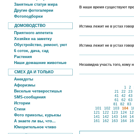
Занятные статуи мира
В наше время существуют про
Другие фотогалереи
Фотоподборки
ДОМОВОДСТВО
Истина лежит не в устах гово
Приятного аппетита
Хозяйке на заметку
Обустройство, ремонт, уют
Истина лежит не в устах гово
6 соток, дача, сад
Растения
Наши домашние животные
Незавидна участь того, кому н
СМЕХ ДА И ТОЛЬКО
Анекдоты
Афоризмы
1
2
Веселые четверостишья
21
22
23
41
42
43
SMS-сообщения
61
62
63
Истории
81
82
83
101
102
103
104
1
Стихи
121
122
123
124
12
Фото приколы, курьезы
141
142
143
144
14
А знаете ли вы, что...
161
162
163
164
16
Юморительное чтиво