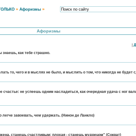
»
»
ТОЛЬКО
Афоризмы
Афоризмы
|
Д
ы знаешь, как тебе страшно.
ать то, чего и в мыслях не было, и мыслить о том, что никогда не будет 
е счастье: не успеешь одним насладиться, как очередная удача с ног вал
ю легче завоевать, чем удержать. (Нинон де Ланкло)
 жена, станешь счастливым; плохая - станешь мудрецом" (Сократ)