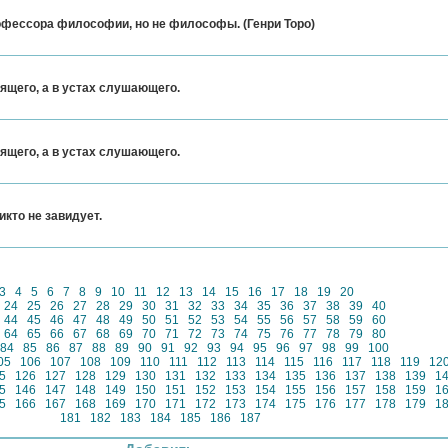
фессора философии, но не философы. (Генри Торо)
рящего, а в устах слушающего.
рящего, а в устах слушающего.
икто не завидует.
3
4
5
6
7
8
9
10
11
12
13
14
15
16
17
18
19
20
24
25
26
27
28
29
30
31
32
33
34
35
36
37
38
39
40
44
45
46
47
48
49
50
51
52
53
54
55
56
57
58
59
60
64
65
66
67
68
69
70
71
72
73
74
75
76
77
78
79
80
84
85
86
87
88
89
90
91
92
93
94
95
96
97
98
99
100
05
106
107
108
109
110
111
112
113
114
115
116
117
118
119
12
5
126
127
128
129
130
131
132
133
134
135
136
137
138
139
1
5
146
147
148
149
150
151
152
153
154
155
156
157
158
159
1
5
166
167
168
169
170
171
172
173
174
175
176
177
178
179
1
181
182
183
184
185
186
187