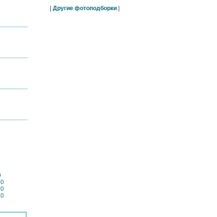
|
Другие фотоподборки
|
0
40
60
80