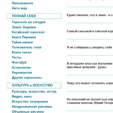
Непознанное
Авто мир
Единственное, что я знаю - я 
ПОЗНАЙ СЕБЯ
Гороскоп на сегодня
Знаки Зодиака
Самый сильный и смелый ещё 
Китайский гороскоп
Книга Перемен
Тайна имени
Толкователь снов
Я не собираюсь уморить себя 
Книга чисел
Тесты
Фэн-Шуй
В младших классах мальчики 
красивые девушки - дуры.
Астрология
Хиромантия
Другие гороскопы
Тому, кто может отличить хор
КУЛЬТУРА и ИСКУССТВО
Культура, искусство, истор.
Видео, кино
Из опасений не полностью опр
Искусство татуировки
слишком многом. (Юрий Татар
Неоднозначная реклама
Объемные рисунки