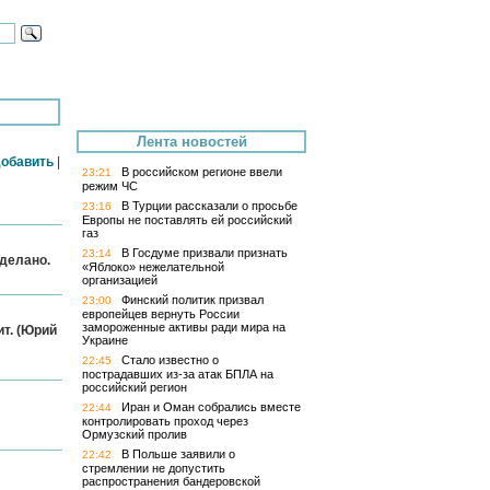
Лента новостей
обавить
|
В российском регионе ввели
23:21
режим ЧС
В Турции рассказали о просьбе
23:16
Европы не поставлять ей российский
газ
В Госдуме призвали признать
23:14
сделано.
«Яблоко» нежелательной
организацией
Финский политик призвал
23:00
европейцев вернуть России
замороженные активы ради мира на
ит. (Юрий
Украине
Стало известно о
22:45
пострадавших из-за атак БПЛА на
российский регион
Иран и Оман собрались вместе
22:44
контролировать проход через
Ормузский пролив
В Польше заявили о
22:42
стремлении не допустить
распространения бандеровской