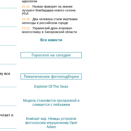
идеологии
Назван фаворит на звание
22:32
лучшего бомбардира нового сезона
РПЛ
Два человека стали жертвами
22:26
непогоды в российском городе
Украинский дрон атаковал
22:22
многоэтажку в Запорожской области
Все новости
Гороскоп на сегодня
му все
Тематические фотоподборки
Explorer Of The Seas
Модель становится прозрачной и
сливается с пейзажем
чтает о
Компакт-кар. Немцы устроили
фотосессию игрушечному Opel
Adam