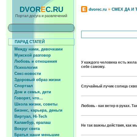
DVOR
E
C.RU
»
dvorec.ru
СМЕХ ДА И 
Портал досуга и развлечений
ПАРАД СТАТЕЙ
Между нами, девочками
Мужской разговор
Любовь и отношения
У каждого человека есть жела
себе самому.
Психология
Секс-новости
Здоровый образ жизни
Спортзал
Случайный лучик солнца сквоз
Дом и семья, дети
Говорят, что...
Школа жизни, советы
Любовь - как ветер в руках. Т
Бизнес, карьера, деньги
Виртуал, Hi-Tech
Каламбур, ералаш
Не так важны действия, как 
Вокруг света
Братья наши меньшие