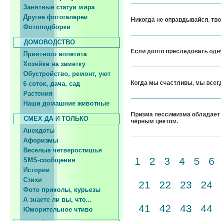
Занятные статуи мира
Другие фотогалереи
Никогда не оправдывайся, твои
Фотоподборки
ДОМОВОДСТВО
Если долго преследовать одну
Приятного аппетита
Хозяйке на заметку
Обустройство, ремонт, уют
Когда мы счастливы, мы всегд
6 соток, дача, сад
Растения
Наши домашние животные
Призма пессимизма обладает 
СМЕХ ДА И ТОЛЬКО
чёрным цветом.
Анекдоты
Афоризмы
Веселые четверостишья
1
2
3
4
5
6
SMS-сообщения
Истории
Стихи
21
22
23
24
Фото приколы, курьезы
А знаете ли вы, что...
41
42
43
44
Юморительное чтиво