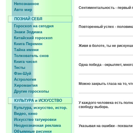
Непознанное
Сентиментальность - первый п
Авто мир
ПОЗНАЙ СЕБЯ
Гороскоп на сегодня
Повторенный успех - половин
Знаки Зодиака
Китайский гороскоп
Книга Перемен
Живя в болоте, ты не рискуешь
Тайна имени
Толкователь снов
Книга чисел
Одна победа - окрыляет, много
Тесты
Фэн-Шуй
Астрология
Можно закрыть глаза на то, чт
Хиромантия
Другие гороскопы
КУЛЬТУРА и ИСКУССТВО
У каждого человека есть полн
свободу выбора.
Культура, искусство, истор.
Видео, кино
Искусство татуировки
Неоднозначная реклама
Указывая на ошибки - похвали
Объемные рисунки