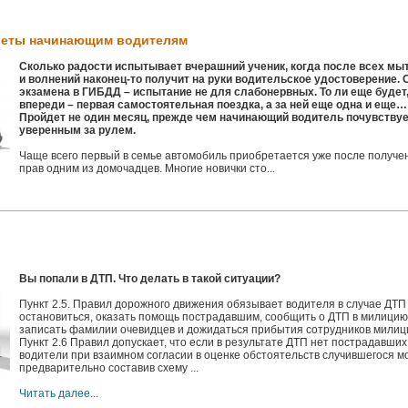
оветы начинающим водителям
Сколько радости испытывает вчерашний ученик, когда после всех мы
и волнений наконец-то получит на руки водительское удостоверение. 
экзамена в ГИБДД – испытание не для слабонервных. То ли еще будет
впереди – первая самостоятельная поездка, а за ней еще одна и еще…
Пройдет не один месяц, прежде чем начинающий водитель почувствуе
уверенным за рулем.
Чаще всего первый в семье автомобиль приобретается уже после получе
прав одним из домочадцев. Многие новички сто...
Вы попали в ДТП. Что делать в такой ситуации?
Пункт 2.5. Правил дорожного движения обязывает водителя в случае ДТП
остановиться, оказать помощь пострадавшим, сообщить о ДТП в милицию
записать фамилии очевидцев и дожидаться прибытия сотрудников милиц
Пункт 2.6 Правил допускает, что если в результате ДТП нет пострадавших
водители при взаимном согласии в оценке обстоятельств случившегося мо
предварительно составив схему ...
Читать далее...