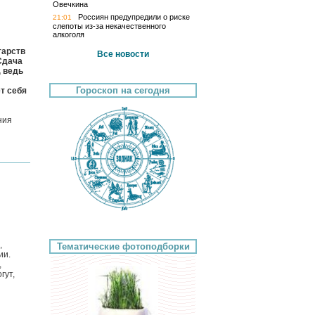
Овечкина
Россиян предупредили о риске
21:01
слепоты из-за некачественного
алкоголя
тарств
Все новости
Сдача
, ведь
Гороскоп на сегодня
т себя
ния
,
Тематические фотоподборки
ии.
,
гут,