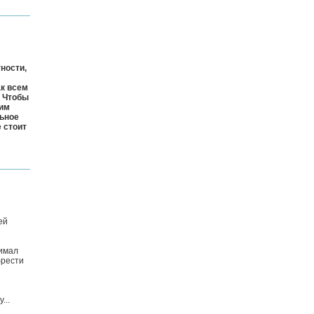
ности,
ак всем
. Чтобы
дим
льное
 стоит
ей
нимал
брести
...