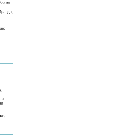
облему
Правда,
жно
н.
ают
ии
on,