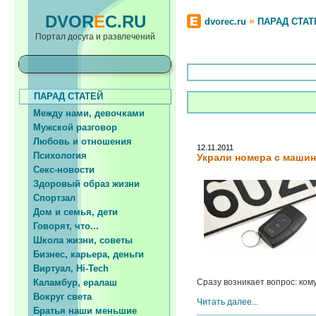
DVOR
E
C.RU
»
dvorec.ru
ПАРАД СТАТ
Портал досуга и развлечений
ПАРАД СТАТЕЙ
Между нами, девочками
Мужской разговор
Любовь и отношения
12.11.2011
Психология
Украли номера с машин
Секс-новости
Здоровый образ жизни
Спортзал
Дом и семья, дети
Говорят, что...
Школа жизни, советы
Бизнес, карьера, деньги
Виртуал, Hi-Tech
Каламбур, ералаш
Сразу возникает вопрос: кому 
Вокруг света
Читать далее...
Братья наши меньшие