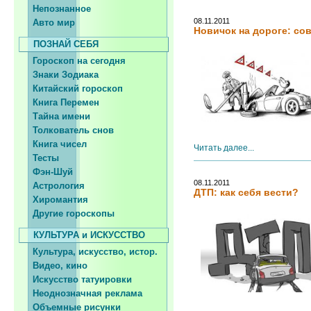
Непознанное
08.11.2011
Авто мир
Новичок на дороге: с
ПОЗНАЙ СЕБЯ
Гороскоп на сегодня
Знаки Зодиака
Китайский гороскоп
Книга Перемен
Тайна имени
Толкователь снов
Книга чисел
Читать далее...
Тесты
Фэн-Шуй
08.11.2011
Астрология
ДТП: как себя вести?
Хиромантия
Другие гороскопы
КУЛЬТУРА и ИСКУССТВО
Культура, искусство, истор.
Видео, кино
Искусство татуировки
Неоднозначная реклама
Объемные рисунки