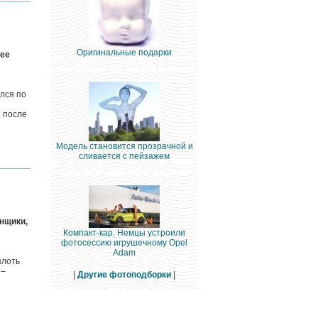
Оригинальные подарки
нее
лся по
о после
Модель становится прозрачной и
сливается с пейзажем
онщики,
Компакт-кар. Немцы устроили
фотосессию игрушечному Opel
Adam
плоть
 –
|
Другие фотоподборки
|