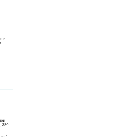
е и
в
ной
, 380