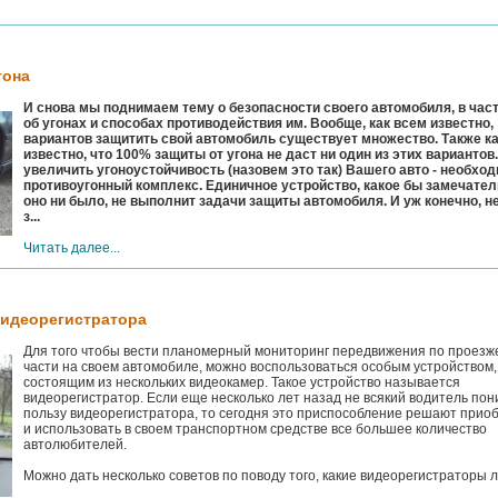
гона
И снова мы поднимаем тему о безопасности своего автомобиля, в част
об угонах и способах противодействия им. Вообще, как всем известно,
вариантов защитить свой автомобиль существует множество. Также к
известно, что 100% защиты от угона не даст ни один из этих вариантов
увеличить угоноустойчивость (назовем это так) Вашего авто - необхо
противоугонный комплекс. Единичное устройство, какое бы замечате
оно ни было, не выполнит задачи защиты автомобиля. И уж конечно, не
з...
Читать далее...
видеорегистратора
Для того чтобы вести планомерный мониторинг передвижения по проезж
части на своем автомобиле, можно воспользоваться особым устройством,
состоящим из нескольких видеокамер. Такое устройство называется
видеорегистратор. Если еще несколько лет назад не всякий водитель по
пользу видеорегистратора, то сегодня это приспособление решают прио
и использовать в своем транспортном средстве все большее количество
автолюбителей.
Можно дать несколько советов по поводу того, какие видеорегистраторы лу