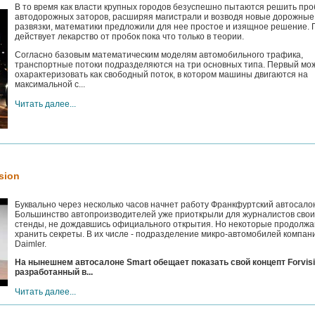
В то время как власти крупных городов безуспешно пытаются решить пр
автодорожных заторов, расширяя магистрали и возводя новые дорожные
развязки, математики предложили для нее простое и изящное решение. 
действует лекарство от пробок пока что только в теории.
Согласно базовым математическим моделям автомобильного трафика,
транспортные потоки подразделяются на три основных типа. Первый мо
охарактеризовать как свободный поток, в котором машины двигаются на
максимальной с...
Читать далее...
sion
Буквально через несколько часов начнет работу Франкфуртский автосало
Большинство автопроизводителей уже приоткрыли для журналистов свои
стенды, не дождавшись официального открытия. Но некоторые продолж
хранить секреты. В их числе - подразделение микро-автомобилей компан
Daimler.
На нынешнем автосалоне Smart обещает показать свой концепт Forvisi
разработанный в...
Читать далее...