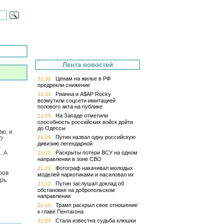
Лента новостей
Ценам на жилье в РФ
21:32
предрекли снижение
Рианна и A$AP Rocky
21:31
возмутили соцсети имитацией
полового акта на публике
На Западе отметили
21:25
способность российских войск дойти
до Одессы
ю, и
Путин назвал одну российскую
21:25
?
дивизию легендарной
.
. А
Раскрыты потери ВСУ на одном
21:22
направлении в зоне СВО
Фотограф накачивал молодых
21:21
ров
моделей наркотиками и насиловал их
ерь
Путин заслушал доклад об
21:12
обстановке на добропольском
направлении
Трамп раскрыл свое отношение
21:10
к главе Пентагона
Стала известна судьба клюшки
21:03