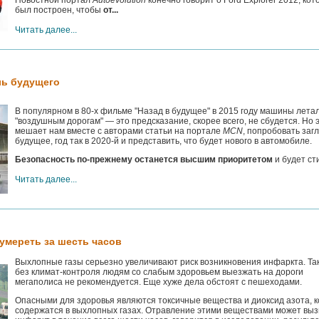
Новостной портал
Autoevolution
конечно говорит о Ford Explorer 2012, ко
был построен, чтобы
от...
Читать далее...
ль будущего
В популярном в 80-х фильме "Назад в будущее" в 2015 году машины лета
"воздушным дорогам" — это предсказание, скорее всего, не сбудется. Но 
мешает нам вместе с авторами статьи на портале
MCN
, попробовать загл
будущее, год так в 2020-й и представить, что будет нового в автомобиле.
Безопасность по-прежнему останется высшим приоритетом
и будет сти
Читать далее...
 умереть за шесть часов
Выхлопные газы серьезно увеличивают риск возникновения инфаркта. Так
без климат-контроля людям со слабым здоровьем выезжать на дороги
мегаполиса не рекомендуется. Еще хуже дела обстоят с пешеходами.
Опасными для здоровья являются токсичные вещества и диоксид азота, 
содержатся в выхлопных газах. Отравление этими веществами может выз