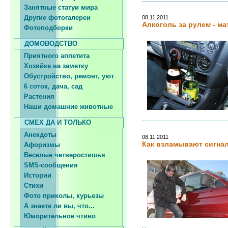
Занятные статуи мира
Другие фотогалереи
08.11.2011
Алкоголь за рулем - ма
Фотоподборки
ДОМОВОДСТВО
Приятного аппетита
Хозяйке на заметку
Обустройство, ремонт, уют
6 соток, дача, сад
Растения
Наши домашние животные
СМЕХ ДА И ТОЛЬКО
Анекдоты
08.11.2011
Как взламывают сигна
Афоризмы
Веселые четверостишья
SMS-сообщения
Истории
Стихи
Фото приколы, курьезы
А знаете ли вы, что...
Юморительное чтиво