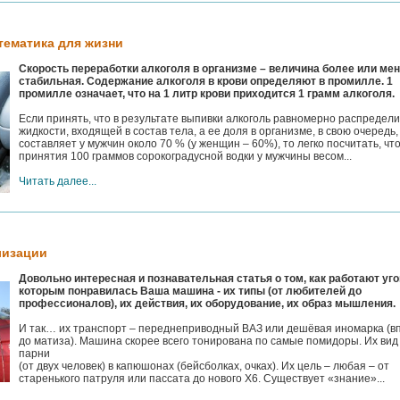
тематика для жизни
Скорость переработки алкоголя в организме – величина более или ме
стабильная. Содержание алкоголя в крови определяют в промилле. 1
промилле означает, что на 1 литр крови приходится 1 грамм алкоголя.
Если принять, что в результате выпивки алкоголь равномерно распредели
жидкости, входящей в состав тела, а ее доля в организме, в свою очередь,
составляет у мужчин около 70 % (у женщин – 60%), то легко посчитать, чт
принятия 100 граммов сорокоградусной водки у мужчины весом...
Читать далее...
лизации
Довольно интересная и познавательная статья о том, как работают уг
которым понравилась Ваша машина - их типы (от любителей до
профессионалов), их действия, их оборудование, их образ мышления.
И так… их транспорт – переднеприводный ВАЗ или дешёвая иномарка (в
до матиза). Машина скорее всего тонирована по самые помидоры. Их вид
парни
(от двух человек) в капюшонах (бейсболках, очках). Их цель – любая – от
старенького патруля или пассата до нового Х6. Существует «знание»...