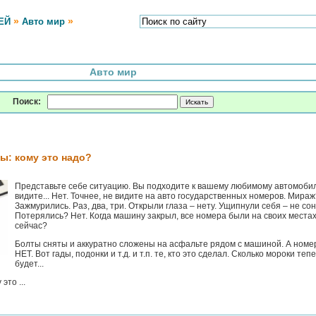
»
»
ЕЙ
Авто мир
Авто мир
Поиск:
ы: кому это надо?
Представьте себе ситуацию. Вы подходите к вашему любимому автомобил
видите... Нет. Точнее, не видите на авто государственных номеров. Мираж
Зажмурились. Раз, два, три. Открыли глаза – нету. Ущипнули себя – не сон
Потерялись? Нет. Когда машину закрыл, все номера были на своих местах
сейчас?
Болты сняты и аккуратно сложены на асфальте рядом с машиной. А номе
НЕТ. Вот гады, подонки и т.д. и т.п. те, кто это сделал. Сколько мороки теп
будет...
это ...