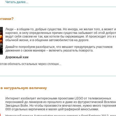
Читать далее...
отники?
Люди – в общем-то, добрые существа. Но иногда, не желая того, а может и
нарочно, в силу определенных причин существа забывают об этой доброт
ведут себя совсем не так, как хотели бы окружающие. И происходит это и 
обычной жизни, и в общении автомобилистов на дороге.
Давайте попробуем разобраться, что мешает предупредить участников
движения о своем маневре – включить указатель поворота.
Дорожный хам
тов обогнать остальных через сплошн...
н в натуральную величину
Интернет изобилует интересными проектами LEGO от телевизионных
персонажей до линкоров из прошлого и даже из футуристической Вселен
Звездных Войн. Но чтобы произвести впечатление, нужно много терпения
000 отдельных кирпичиков и магия цейтраферной киносъемки.