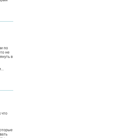
торый
ли по
это не
януть в
...
 что
которые
вать