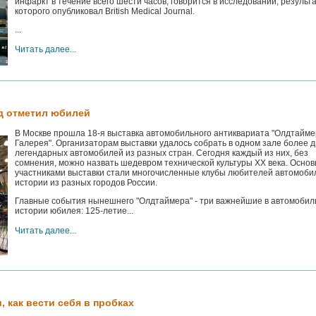
инфаркт в течение всего шести часов, говорится в исследовании, результ
которого опубликовал British Medical Journal.
...
Читать далее...
д отметил юбилей
В Москве прошла 18-я выставка автомобильного антиквариата "Олдтайме
Галерея". Организаторам выставки удалось собрать в одном зале более д
легендарных автомобилей из разных стран. Сегодня каждый из них, без
сомнения, можно назвать шедевром технической культуры XX века. Осно
участниками выставки стали многочисленные клубы любителей автомоби
истории из разных городов России.
Главные события нынешнего "Олдтаймера" - три важнейшие в автомобил
истории юбилея: 125-летие...
Читать далее...
 как вести себя в пробках