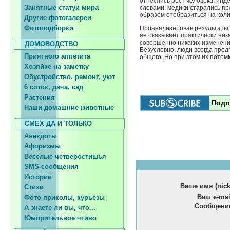
отнеслись рост человека, инд
Занятные статуи мира
словами, медики старались про
образом отобразиться на коли
Другие фотогалереи
Фотоподборки
Проанализировав результаты с
не оказывает практически ник
совершенно никаких изменений
ДОМОВОДСТВО
Безусловно, люди всегда пред
Приятного аппетита
общего. Но при этом их потом
Хозяйке на заметку
Обустройство, ремонт, уют
6 соток, дача, сад
Растения
Подп
Наши домашние животные
СМЕХ ДА И ТОЛЬКО
Анекдоты
Афоризмы
Веселые четверостишья
SMS-сообщения
Истории
Стихи
Фото приколы, курьезы
А знаете ли вы, что...
Юморительное чтиво