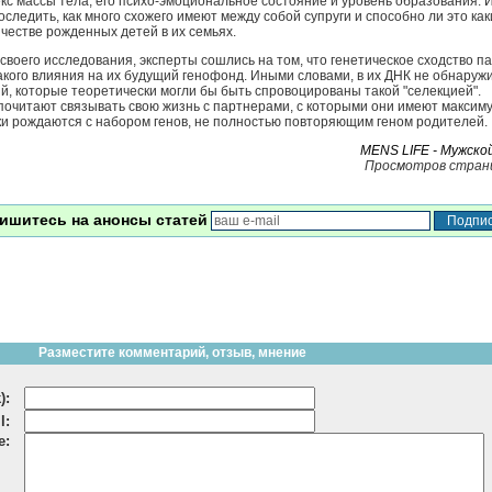
екс массы тела, его психо-эмоциональное состояние и уровень образования.
следить, как много схожего имеют между собой супруги и способно ли это как
честве рожденных детей в их семьях.
воего исследования, эксперты сошлись на том, что генетическое сходство п
акого влияния на их будущий генофонд. Иными словами, в их ДНК не обнаруж
, которые теоретически могли бы быть спровоцированы такой "селекцией".
почитают связывать свою жизнь с партнерами, с которыми они имеют максим
ки рождаются с набором генов, не полностью повторяющим геном родителей.
MENS LIFE - Мужско
Просмотров стран
ишитесь на анонсы статей