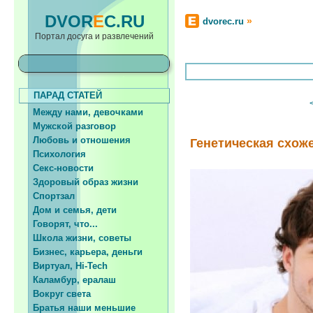
DVOR
E
C.RU
»
dvorec.ru
Портал досуга и развлечений
ПАРАД СТАТЕЙ
Между нами, девочками
Мужской разговор
Любовь и отношения
Генетическая схож
Психология
Секс-новости
Здоровый образ жизни
Спортзал
Дом и семья, дети
Говорят, что...
Школа жизни, советы
Бизнес, карьера, деньги
Виртуал, Hi-Tech
Каламбур, ералаш
Вокруг света
Братья наши меньшие