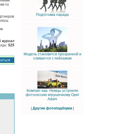
 Иными
им-то
Подготовка парада
артнеров
илось
ум
й журнал
ицы:
525
Модель становится прозрачной и
сливается с пейзажем
Компакт-кар. Немцы устроили
фотосессию игрушечному Opel
Adam
|
Другие фотоподборки
|