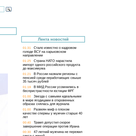
Лента новостей
Стало известно о кадровом
01:31
голоде ВСУ на харьковском
направлении
Страна НАТО нарастила
01:25
импорт одного российского продукта
до максимума
В России назвали регионы с
01:21
пенсией среди неработающих свыше
35 тысяч рублей
В МИД России усомнились в
01:19
беспристрастности юстиции ФРГ
Звезда с самыми идеальными
01:00
в мире ягодицами в откровенных
образах снялась для журнала
Развеян миф о плохом
01:00
качестве спермы у мужчин старше 40
лет
Трамп допустил скорое
00:40
завершение операции против Ирана
47-летний мужчина не пережил
00:30
секса с женой