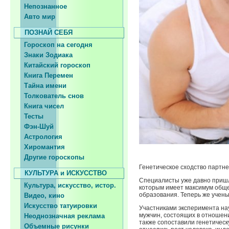
Непознанное
Авто мир
ПОЗНАЙ СЕБЯ
Гороскоп на сегодня
Знаки Зодиака
Китайский гороскоп
Книга Перемен
Тайна имени
Толкователь снов
Книга чисел
Тесты
Фэн-Шуй
Астрология
Хиромантия
Другие гороскопы
Генетическое сходство партне
КУЛЬТУРА и ИСКУССТВО
Специалисты уже давно пришли
Культура, искусство, истор.
которым имеет максимум обще
образования. Теперь же учен
Видео, кино
Искусство татуировки
Участниками эксперимента на
мужчин, состоящих в отношени
Неоднозначная реклама
также сопоставили генетичес
Объемные рисунки