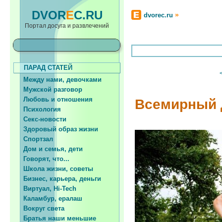
DVOR
E
C.RU
»
dvorec.ru
Портал досуга и развлечений
ПАРАД СТАТЕЙ
Между нами, девочками
Мужской разговор
Любовь и отношения
Всемирный 
Психология
Секс-новости
Здоровый образ жизни
Спортзал
Дом и семья, дети
Говорят, что...
Школа жизни, советы
Бизнес, карьера, деньги
Виртуал, Hi-Tech
Каламбур, ералаш
Вокруг света
Братья наши меньшие