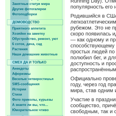
Running Day). Отм
Занятные статуи мира
популярность его 
Другие фотогалереи
Фотоподборки
Родившийся в США
легкоатлетически
ДОМОВОДСТВО
рубежом. Это не п
Приятного аппетита
скоро появилась и
Хозяйке на заметку
Обустройство, ремонт, уют
— как одному и пр
6 соток, дача, сад
способствующему 
Растения
простых людей по 
Наши домашние животные
полюбил бег, и дл
СМЕХ ДА И ТОЛЬКО
доступность и про
Анекдоты
распространённым
Афоризмы
Официально прове
Веселые четверостишья
году, через год п
SMS-сообщения
Истории
мира, став одним
Стихи
Участие в праздни
Фото приколы, курьезы
сообщество, причё
А знаете ли вы, что...
Юморительное чтиво
свободным, так и 