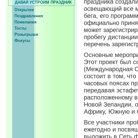
праздника создали 
ДАВАЙ УСТРОИМ ПРАЗДНИК
освещающий все м
Открытки
бега, его програм
Поздравления
официально принят
Пожелания
Тосты
может зарегистрир
Розыгрыши
пробегу дистанции
Фокусы
перечень зарегист
Основные меропри
Этот проект был с
(Международная О
состоит в том, чт
часовых поясах пр
передавая эстафет
расположенному в
Новой Зеландии, о
Африку, Южную и 
Все участники про
ежегодно и посвя
выложить в Сеть ф