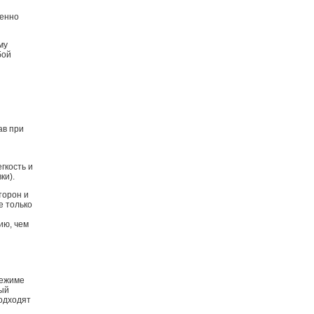
венно
му
бой
ав при
гкость и
ки).
торон и
е только
ию, чем
режиме
ный
Подходят