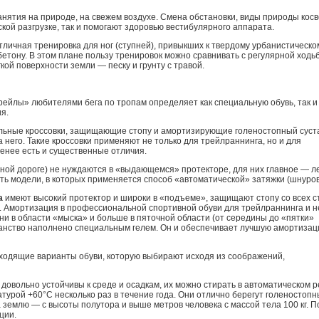
нятия на природе, на свежем воздухе. Смена обстановки, виды природы кос
ской разгрузке, так и помогают здоровью вестибулярного аппарата.
тличная тренировка для ног (ступней), привыкших к твердому урбанистическо
етону. В этом плане пользу тренировок можно сравнивать с регулярной ходь
ой поверхности земли — песку и грунту с травой.
рейлы» любителями бега по тропам определяет как специальную обувь, так и
я.
льные кроссовки, защищающие стопу и амортизирующие голеностопный суст
а него. Такие кроссовки применяют не только для трейлраннинга, но и для
менее есть и существенные отличия.
ной дороге) не нуждаются в «выдающемся» протекторе, для них главное — ле
Есть модели, в которых применяется способ «автоматической» затяжки (шнуров
а
имеют высокий протектор и широки в «подъеме», защищают стопу со всех с
. Амортизация в профессиональной спортивной обуви для трейлраннинга и н
и в области «мыска» и больше в пяточной области (от середины до «пятки»
анство наполнено специальным гелем. Он и обеспечивает лучшую амортизац
дходящие варианты обуви, которую выбирают исходя из соображений,
овольно устойчивы к среде и осадкам, их можно стирать в автоматическом 
урой +60°С несколько раз в течение года. Они отлично берегут голеностоп
а землю — с высоты полутора и выше метров человека с массой тела 100 кг. 
ции.