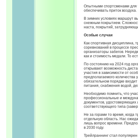
Опытными спортсменами для т
обеспечивать приток воздуха.
В зимних условиях маршрут в
снежным покрытием. Сложност
наста, покрытий, затрудняющ
Особые случаи
Как спортивная дисциплина, т
соревнований в процессе пре
организаторы забегов. Нередк
как и стоимость медали. То ес
По состоянию на 2024 год орг
открывают возможность диста
участия в зависимости от осо
предполагаемого количества у
обязательном порядке входит
питания, снабжения водой, д
Необходимо помнить, что учас
профессиональные и междунар
документов, удостоверяющих 
соответствующего типа (завер
Не за горами то время, когда
отдельную область. Нас ожид
лишь вопрос времени. Предпо
в 2030 году.
Трейлраннинг стал популярен 