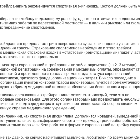
рейлраннинга рекомендуется спортивная экипировка. Костюм должен быть у
ыбирают по любому подходящему рельефу, однако он отличается ледяным и
ь зимних забегов по пересеченной местности — в наличии рыхлого или сколь
их передвижение спортсменов.
рейлраннинг предполагает риск повреждения суставов и падения участников
одоления трассы. Страхование спортсменов необходимо и этого требуют
о медицинская страховка входит в «стартовый (регистрационный) пакет участ
ть включена в пакет опционально.
анизаторы соревнований в трейлраннинге заблаговременно (за 2−3 месяца)
нционной регистрации на соревнования и механизмы оплаты, определяют с
бенностей и протяженности трассы, времени года, статуса соревнований,
частников, призового фонда, организационных затрат. В число последних в
 организация пунктов контроля трассы волонтерами, пунктов промежуточного
ежурства бригад медицинской помощи и обеспечения безопасности правопоря
тником соревнования в трейлраннинге может стать каждый, если это не
одные соревнования. Для этого организаторам надо предоставить небольш
личность и подтверждающих отсутствие противопоказаний к соревнованиям
енную справку медицинского учреждения).
 трейлраннинг, как спортивная дисциплина, дополнится новацией, выведенной 
ают удивительные трансформации спорта — к примеру, трейл-забег роботов.
ложительно первые забеги роботов в формате соревнований по трейлу случа
не так давно, но сейчас насчитывает миллионы любителей по всему миру. Он