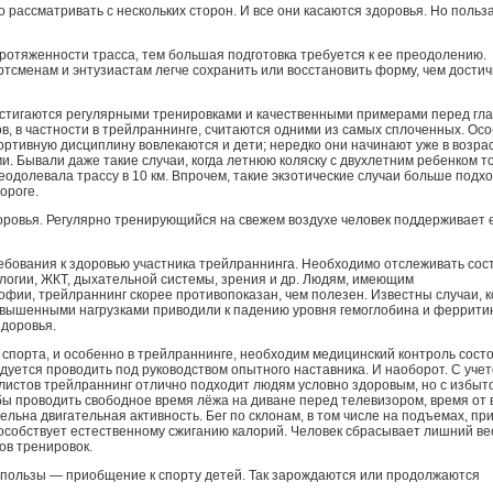
 рассматривать с нескольких сторон. И все они касаются здоровья. Но польз
ротяженности трасса, тем большая подготовка требуется к ее преодолению.
тсменам и энтузиастам легче сохранить или восстановить форму, чем достич
достигаются регулярными тренировками и качественными примерами перед гла
в, в частности в трейлраннинге, считаются одними из самых сплоченных. Ос
портивную дисциплину вовлекаются и дети; нередко они начинают уже в возра
ми. Бывали даже такие случаи, когда летнюю коляску с двухлетним ребенком т
реодолевала трассу в 10 км. Впрочем, такие экзотические случаи больше подх
ороге.
оровья. Регулярно тренирующийся на свежем воздухе человек поддерживает е
ребования к здоровью участника трейлраннинга. Необходимо отслеживать сос
логии, ЖКТ, дыхательной системы, зрения и др. Людям, имеющим
фии, трейлраннинг скорее противопоказан, чем полезен. Известны случаи, к
овышенными нагрузками приводили к падению уровня гемоглобина и феррити
здоровья.
спорта, и особенно в трейлраннинге, необходим медицинский контроль сост
дуется проводить под руководством опытного наставника. И наоборот. С уче
листов трейлраннинг отлично подходит людям условно здоровым, но с избыт
обы проводить свободное время лёжа на диване перед телевизором, время от
ельна двигательная активность. Бег по склонам, в том числе на подъемах, пр
особствует естественному сжиганию калорий. Человек сбрасывает лишний ве
ов тренировок.
пользы — приобщение к спорту детей. Так зарождаются или продолжаются