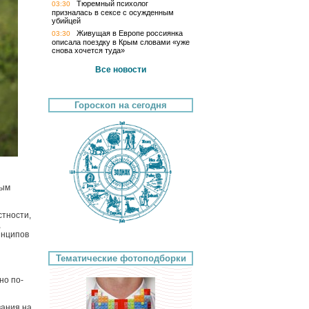
Тюремный психолог
03:30
призналась в сексе с осужденным
убийцей
Живущая в Европе россиянка
03:30
описала поездку в Крым словами «уже
снова хочется туда»
Все новости
Гороскоп на сегодня
ным
стности,
,
инципов
Тематические фотоподборки
но по-
вания на