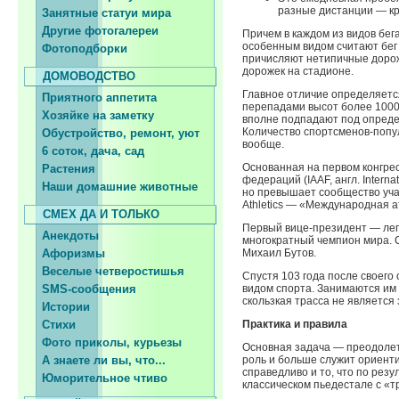
разные дистанции — кро
Занятные статуи мира
Другие фотогалереи
Причем в каждом из видов бег
особенным видом считают бег 
Фотоподборки
причисляют нетипичные дорож
дорожек на стадионе.
ДОМОВОДСТВО
Главное отличие определяетс
Приятного аппетита
перепадами высот более 1000 
Хозяйке на заметку
вполне подпадают под опреде
Количество спортсменов-попу
Обустройство, ремонт, уют
вообще.
6 соток, дача, сад
Основанная на первом конгрес
Растения
федераций (IAAF, англ. Internat
Наши домашние животные
но превышает сообщество уча
Athletics — «Международная а
СМЕХ ДА И ТОЛЬКО
Первый вице-президент — легк
Анекдоты
многократный чемпион мира. С
Афоризмы
Михаил Бутов.
Веселые четверостишья
Спустя 103 года после своег
SMS-сообщения
видом спорта. Занимаются им в
скользкая трасса не является
Истории
Стихи
Практика и правила
Фото приколы, курьезы
Основная задача — преодолеть
А знаете ли вы, что...
роль и больше служит ориенти
справедливо и то, что по рез
Юморительное чтиво
классическом пьедестале с «т