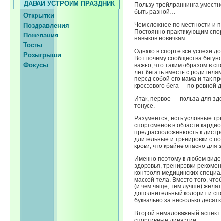
ДАВАЙ УСТРОИМ ПРАЗДНИК
Пользу трейлраннинга уместно
быть разной…
Открытки
Чем сложнее по местности и п
Поздравления
Постоянно практикующим спор
Пожелания
навыков новичкам.
Тосты
Однако в спорте все успехи 
Розыгрыши
Вот почему сообщества бегуно
Фокусы
важно, что таким образом в с
лет бегать вместе с родителя
перед собой его мама и так п
кроссового бега — по ровной д
Итак, первое — польза для зд
тонусе.
Разумеется, есть условные т
спортсменов в области кардио
предрасположенность к дистро
длительные и тренировки с п
крови, что крайне опасно для 
Именно поэтому в любом виде 
здоровья, тренировки рекомен
контроля медицинских специа
массой тела. Вместо того, чт
(и чем чаще, тем лучше) желат
дополнительный колорит и сп
буквально за несколько десятк
Второй немаловажный аспект 
спортивные династии.