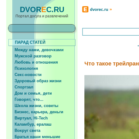
DVOR
E
C.RU
»
dvorec.ru
Портал досуга и развлечений
ПАРАД СТАТЕЙ
Между нами, девочками
Мужской разговор
Любовь и отношения
Что такое трейлра
Психология
Секс-новости
Здоровый образ жизни
Спортзал
Дом и семья, дети
Говорят, что...
Школа жизни, советы
Бизнес, карьера, деньги
Виртуал, Hi-Tech
Каламбур, ералаш
Вокруг света
Братья наши меньшие