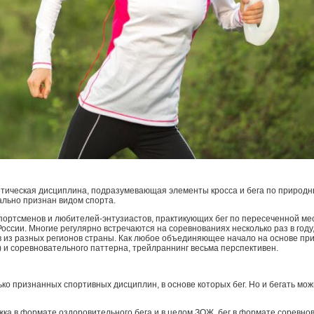
етическая дисциплина, подразумевающая элементы кросса и бега по природ
ально признан видом спорта.
ортсменов и любителей-энтузиастов, практикующих бег по пересеченной ме
России. Многие регулярно встречаются на соревнованиях несколько раз в году
в из разных регионов страны. Как любое объединяющее начало на основе пр
 и соревновательного паттерна, трейлраннинг весьма перспективен.
ько признанных спортивных дисциплин, в основе которых бег. Но и бегать мож
ка в формате оздоровительного бега и в целом ЗОЖ, бег в формате соревно