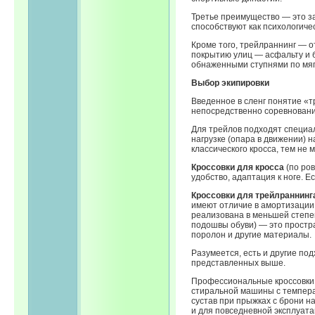
Третье преимущество — это за
способствуют как психологиче
Кроме того, трейлраннинг — о
покрытию улиц — асфальту и б
обнаженными ступнями по мягк
Выбор экипировки
Введенное в сленг понятие «т
непосредственно соревновани
Для трейлов подходят специа
нагрузке (опара в движении) н
классического кросса, тем не 
Кроссовки для кросса
(по ров
удобство, адаптация к ноге. 
Кроссовки для трейлраннинг
имеют отличие в амортизации
реализована в меньшей степен
подошвы обуви) — это простр
поролон и другие материалы.
Разумеется, есть и другие по
представленных выше.
Профессиональные кроссовки д
стиральной машины с температ
сустав при прыжках с брони н
и для повседневной эксплуата