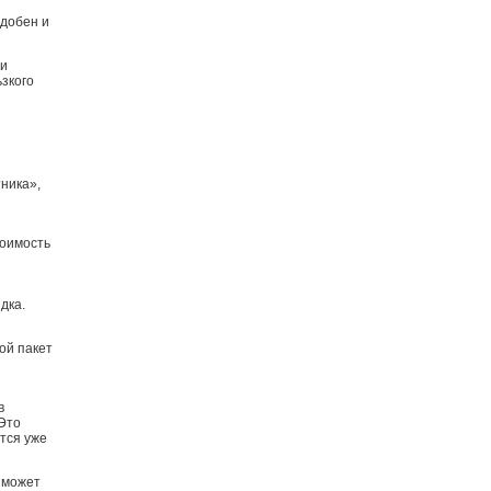
добен и
ли
зкого
ника»,
тоимость
дка.
ой пакет
в
 Это
тся уже
 может