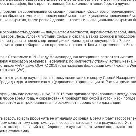
сс и марафон, бег с препятствиями, бег как элемент многоборья и другие.
а проводятся соревнования со своими правилами. Среди всего перечисленног
в свободном темпе и по пересеченной местности. К условиям пресеченной м
ные покрытия, кроме ровной дороги — трассы или специального покрытия б
я особенностью дороги — ландшафтом местности, неровностью трассы, иног
метров. Леса, условия пустыни, холмы и овраги, а также дорожки в городском
ление условно новой спортивной дисциплины, давно популярной в России.
ляризаторов трейлраннинга прогрессивно растет. Как и спортсменов-любител
се в Стокгольме в 1912 году Международная ассоциация легкоатлетических
ional Association of Athletics Federations) по количеству стран-участниц незнач
стников FIFA и даже ООН. С 2019 года название федерации сменилось на Wor
тлетика» (WA).
оатлет, доктор наук по физическому воспитанию и спорту Сергей Назарович 
реди двадцати членов совета (управления) организации от России представ
о официального основания IAAF в 2015 году признала трейлраннинг междунар
 любое время года. А соревнования проводят при сухой и устойчивой погоде, 
 запретом для трейлраннинга, но осложняет преодоление дистанции.
 трассу, то есть пробежать ее от начала до конца. Время играет второстеп
ром конкретному спортсмену для совершенствования его результатов. Хотя
ультатам соревнований в трейлраннинге лучших спортсменов награждают на
ремя ступенями».