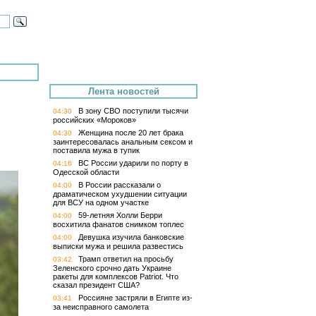
Лента новостей
В зону СВО поступили тысячи
04:30
российских «Мороков»
Женщина после 20 лет брака
04:30
заинтересовалась анальным сексом и
поставила мужа в тупик
ВС России ударили по порту в
04:16
Одесской области
В России рассказали о
04:00
драматическом ухудшении ситуации
для ВСУ на одном участке
59-летняя Холли Берри
04:00
восхитила фанатов снимком топлес
Девушка изучила банковские
04:00
выписки мужа и решила развестись
Трамп ответил на просьбу
03:42
Зеленского срочно дать Украине
ракеты для комплексов Patriot. Что
сказал президент США?
Россияне застряли в Египте из-
03:41
за неисправного самолета