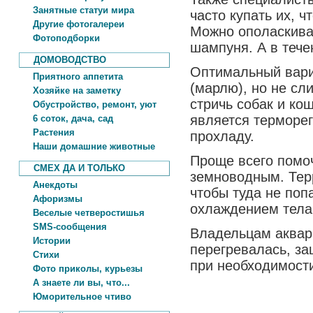
Занятные статуи мира
часто купать их, 
Другие фотогалереи
Можно ополаскива
Фотоподборки
шампуня. А в тече
ДОМОВОДСТВО
Оптимальный вари
Приятного аппетита
(марлю), но не сл
Хозяйке на заметку
стричь собак и ко
Обустройство, ремонт, уют
является терморег
6 соток, дача, сад
Растения
прохладу.
Наши домашние животные
Проще всего помо
СМЕХ ДА И ТОЛЬКО
земноводным. Тер
Анекдоты
чтобы туда не поп
Афоризмы
охлаждением тела
Веселые четверостишья
SMS-сообщения
Владельцам аквари
Истории
перегревалась, з
Стихи
при необходимост
Фото приколы, курьезы
А знаете ли вы, что...
Юморительное чтиво