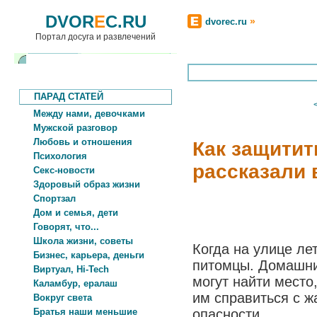
DVOR
E
C.RU
»
dvorec.ru
Портал досуга и развлечений
ПАРАД СТАТЕЙ
Между нами, девочками
Мужской разговор
Любовь и отношения
Как защити
Психология
рассказали
Секс-новости
Здоровый образ жизни
Спортзал
Дом и семья, дети
Говорят, что...
Школа жизни, советы
Когда на улице ле
Бизнес, карьера, деньги
питомцы. Домашни
Виртуал, Hi-Tech
могут найти место
Каламбур, ералаш
им справиться с ж
Вокруг света
Братья наши меньшие
опасности.