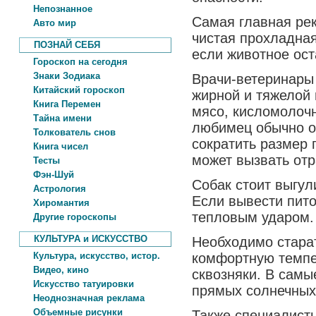
Непознанное
Самая главная ре
Авто мир
чистая прохладная
ПОЗНАЙ СЕБЯ
если животное ост
Гороскоп на сегодня
Знаки Зодиака
Врачи-ветеринары 
Китайский гороскоп
жирной и тяжелой 
Книга Перемен
мясо, кисломолоч
Тайна имени
любимец обычно ос
Толкователь снов
сократить размер 
Книга чисел
может вызвать от
Тесты
Фэн-Шуй
Собак стоит выгул
Астрология
Если вывести пито
Хиромантия
тепловым ударом.
Другие гороскопы
КУЛЬТУРА и ИСКУССТВО
Необходимо старат
Культура, искусство, истор.
комфортную темпер
Видео, кино
сквозняки. В самы
Искусство татуировки
прямых солнечных
Неоднозначная реклама
Объемные рисунки
Также специалисты