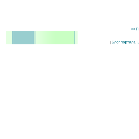
<< П
|
Блог портала
|