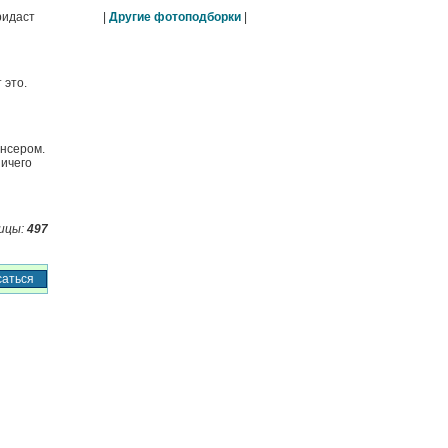
|
Другие фотоподборки
|
ридаст
 это.
ансером.
ничего
ицы:
497