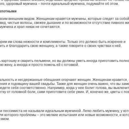
го, здоровый мужчина – почти идеальный мужчина, подумайте об этом.
оплотными
своим внешним видом. Женщинам нравятся мужчины, которые следят за собой.
вид, чистые волосы, свежее дыхание и по возможности отсутствие пивного жи
мужчина и храп никак не сочетаются.
рим им слова нежности и комплименты. Только это должно быть искренне и
ть и благодарить свою женщину, а также говорите о своих чувствах к ней.
 картошку и сварить пельмени, но вы должны уметь иногда приготовить пол
ю жену, а иногда и просто помочь ей с готовкой.
уальность и несдержанные обещания огорчают женщин. Женщинам нравится, 
ния и годовщину вашей свадьбы. Также для женщин очень важно, что вы зам
ведете себя соответственно. Например, когда у нее болит голова, вы выключи
тку от головной боли, сами приготовите себе ужин. И, конечно же, цветы с по
ли пессимиста не называли идеальным мужчиной. Легко любить мужчину, у кот
ля которого проблемы – это мелкие испытания или новые возможности, и ко
измом.