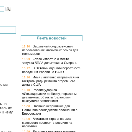
Лента новостей
Верховный суд разъяснил
13:30
использование магнитных рамок для
госномеров
Стало известно о месте
13:23
запуска БПЛА для атаки на Сызрань
В Эстонии оценили вероятность
13:12
нападения России на НАТО
Илья Лагутенко отправился на
13:10
гастроли ради ремонта сгоревшего
то мы
дома в США
Россия ударила
13:10
«Искандерами» по Киеву, поражены
два важных объекта. Зеленский
выступил с заявлением
ь на
Названо неприятное для
13:00
тесь их
Пашиняна последствие сближения с
и к чему
Евросоюзом
Азиатская страна начала
13:00
массового проверять россиян на
наркотики
Раскрыта реальная причина
вас, но
12:59