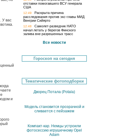
отставки помогавшего ВСУ генерала
США
Раскрыта причина
12:49
расследования против экс-главы МИД
 У вас
Венгрии Сийярто
вотика.
Самолет-разведчик НАТО
12:48
начал летать у берегов Финского
залива вне разрешенных трасс
Все новости
Гороскоп на сегодня
ноценный
Тематические фотоподборки
когда
ечаете
Дворец Потала (Potala)
те
водом и
Модель становится прозрачной и
сливается с пейзажем
орого
торый
Компакт-кар. Немцы устроили
фотосессию игрушечному Opel
Adam