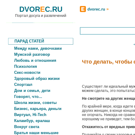
DVOR
E
C.RU
»
dvorec.ru
Портал досуга и развлечений
ПАРАД СТАТЕЙ
Между нами, девочками
Мужской разговор
Любовь и отношения
Что делать, чтобы
Психология
Секс-новости
Здоровый образ жизни
Спортзал
Существует ли идеальный мужч
Дом и семья, дети
можем сделать, это попытать
Говорят, что...
Не смотрите на других женщи
Школа жизни, советы
По крайней мере, когда идете 
Бизнес, карьера, деньги
других женщин, в конце концо
Виртуал, Hi-Tech
не огорчать. Никогда не сравн
хорошему не приведет, тем бо
Каламбур, ералаш
Вокруг света
Откажитесь от вредных при
Братья наши меньшие
Подумайте о своем здоровье и