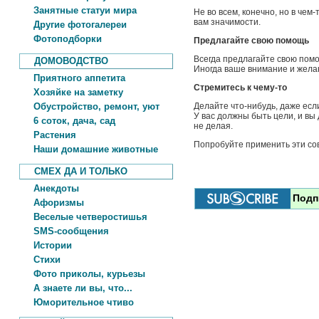
Занятные статуи мира
Не во всем, конечно, но в чем
вам значимости.
Другие фотогалереи
Фотоподборки
Предлагайте свою помощь
Всегда предлагайте свою помо
ДОМОВОДСТВО
Иногда ваше внимание и жела
Приятного аппетита
Стремитесь к чему-то
Хозяйке на заметку
Обустройство, ремонт, уют
Делайте что-нибудь, даже есл
У вас должны быть цели, и вы
6 соток, дача, сад
не делая.
Растения
Попробуйте применить эти сов
Наши домашние животные
СМЕХ ДА И ТОЛЬКО
Анекдоты
Подп
Афоризмы
Веселые четверостишья
SMS-сообщения
Истории
Стихи
Фото приколы, курьезы
А знаете ли вы, что...
Юморительное чтиво