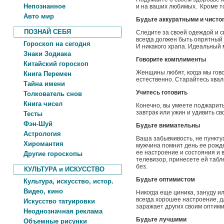
Непознанное
и на ваших любимых. Кроме то
Авто мир
Будьте аккуратными и чист
ПОЗНАЙ СЕБЯ
Следите за своей одеждой и 
всегда должен быть опрятный 
Гороскоп на сегодня
И никакого храпа. Идеальный 
Знаки Зодиака
Говорите комплименты
Китайский гороскоп
Женщины любят, когда мы гово
Книга Перемен
естественно. Старайтесь хвали
Тайна имени
Учитесь готовить
Толкователь снов
Книга чисел
Конечно, вы умеете поджарить
завтрак или ужин и удивить сво
Тесты
Фэн-Шуй
Будьте внимательны
Астрология
Ваша забывчивость, не пункт
Хиромантия
мужчина помнит день ее рожде
ее настроение и состояния и 
Другие гороскопы
телевизор, принесете ей табле
без.
КУЛЬТУРА и ИСКУССТВО
Будьте оптимистом
Культура, искусство, истор.
Видео, кино
Никогда еще циника, зануду и
всегда хорошее настроение, д
Искусство татуировки
заражает других своим оптим
Неоднозначная реклама
Будьте лучшими
Объемные рисунки