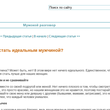
Мужской разговор
<< Предыдущая статья
|
В начало
|
Следующая статья >>
 стать идеальным мужчиной?
ина? Может быть, нет! В этом мире нет ничего идеального. Единственное, ч
ся стать лучше для наших женщин.
н и не сравнивайте
вместе со своей подругой или женой. Нет ничего плохого в том, чтобы смотрет
в, это просто красиво, но нашим женщинам это не нравится, поэтому постарай
ивайте свою жену или девушку с другими (бывшими, мамами, актрисами), это н
лее, что каждый человек уникален.
вычек
 о здоровье ваших близких, ведь ваши вредные привычки влияют не только на 