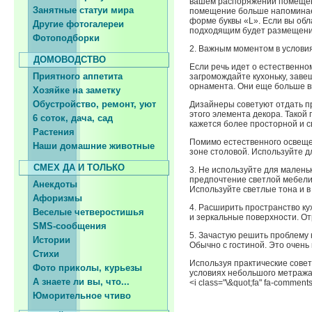
вашем распоряжении помещени
Занятные статуи мира
помещение больше напоминает
форме буквы «L». Если вы обл
Другие фотогалереи
подходящим будет размещение
Фотоподборки
2. Важным моментом в услови
ДОМОВОДСТВО
Если речь идет о естественно
Приятного аппетита
загромождайте кухоньку, заве
орнамента. Они еще больше в
Хозяйке на заметку
Обустройство, ремонт, уют
Дизайнеры советуют отдать п
этого элемента декора. Такой 
6 соток, дача, сад
кажется более просторной и с
Растения
Помимо естественного освеще
Наши домашние животные
зоне столовой. Используйте дл
СМЕХ ДА И ТОЛЬКО
3. Не используйте для мален
предпочтение светлой мебели,
Анекдоты
Используйте светлые тона и в 
Афоризмы
4. Расширить пространство к
Веселые четверостишья
и зеркальные поверхности. О
SMS-сообщения
5. Зачастую решить проблему 
Истории
Обычно с гостиной. Это очень
Стихи
Используя практические совет
Фото приколы, курьезы
условиях небольшого метража
А знаете ли вы, что...
<i class="\&quot;fa" fa-comments
Юморительное чтиво