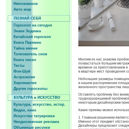
Непознанное
Авто мир
ПОЗНАЙ СЕБЯ
Гороскоп на сегодня
Знаки Зодиака
Китайский гороскоп
Книга Перемен
Тайна имени
Толкователь снов
Многим из нас знакома пробле
Книга чисел
похвастаться большим метраж
Тесты
времени за приготовлением и
Фэн-Шуй
в квартире мест проведения с
Астрология
Небольшие размеры помещени
Хиромантия
в нашем распоряжении площад
жизненного пространства лиш
Другие гороскопы
Оставлять проблему без внима
КУЛЬТУРА и ИСКУССТВО
трудноразрешимой проблемой!
некоторым дизайнерским прие
Культура, искусство, истор.
Видео, кино
Какие приемы можно использо
Искусство татуировки
1. Главным решением являетс
Неоднозначная реклама
Именно этот предмет обстано
Дизайнеры предлагают следую
Объемные рисунки