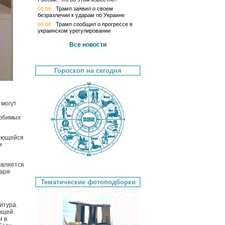
Трамп заявил о своем
00:08
безразличии к ударам по Украине
Трамп сообщил о прогрессе в
00:06
украинском урегулировании
Все новости
Гороскоп на сегодня
 могут
любимых
меющейся
и
является
даря
Тематические фотоподборки
итура.
ющей.
и в