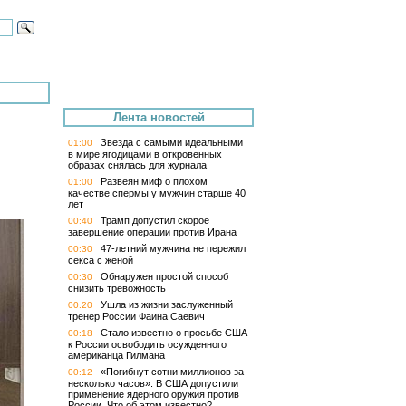
Лента новостей
Звезда с самыми идеальными
01:00
в мире ягодицами в откровенных
образах снялась для журнала
Развеян миф о плохом
01:00
качестве спермы у мужчин старше 40
лет
Трамп допустил скорое
00:40
завершение операции против Ирана
47-летний мужчина не пережил
00:30
секса с женой
Обнаружен простой способ
00:30
снизить тревожность
Ушла из жизни заслуженный
00:20
тренер России Фаина Саевич
Стало известно о просьбе США
00:18
к России освободить осужденного
американца Гилмана
«Погибнут сотни миллионов за
00:12
несколько часов». В США допустили
применение ядерного оружия против
России. Что об этом известно?