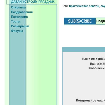
ДАВАЙ УСТРОИМ ПРАЗДНИК
Теги:
практические советы
,
об
Открытки
Поздравления
Пожелания
Подп
Тосты
Розыгрыши
Фокусы