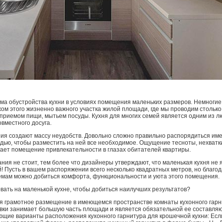
ма обустройства кухни в условиях помещения маленьких размеров. Немногие
ом этого жизненно важного участка жилой площади, где мы проводим столько
 приемом пищи, мытьем посуды. Кухня для многих семей является одним из 
овместного досуга.
я создают массу неудобств. Довольно сложно правильно распорядиться и
ью, чтобы разместить на ней все необходимое. Ощущение тесноты, нехватк
ает помещение привлекательности в глазах обитателей квартиры.
ния не стоит, тем более что дизайнеры утверждают, что маленькая кухня не 
 Пусть в вашем распоряжении всего несколько квадратных метров, но благо
мам можно добиться комфорта, функциональности и уюта этого помещения.
вать на маленькой кухне, чтобы добиться наилучших результатов?
я грамотное размещение в имеющемся пространстве комнаты кухонного гарн
вки занимает большую часть площади и является обязательной ее составля
щие варианты расположения кухонного гарнитура для крошечной кухни: Есл