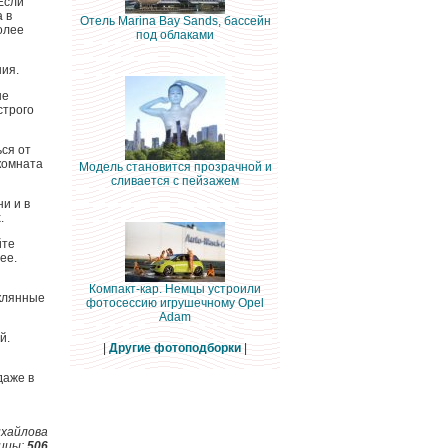
Если
 в
Отель Marina Bay Sands, бассейн
олее
под облаками
ния.
не
строго
ся от
 комната
Модель становится прозрачной и
сливается с пейзажем
и и в
.
йте
ее.
Компакт-кар. Немцы устроили
еклянные
фотосессию игрушечному Opel
Adam
й.
|
Другие фотоподборки
|
даже в
иxaйлoвa
ицы:
506