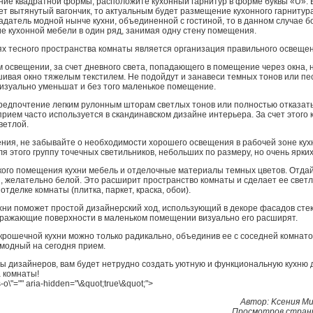
е квадратной формы, расположите кухонный гарнитур в форме буквы «U». 
 вытянутый вагончик, то актуальным будет размещение кухонного гарнитура
адатель модной нынче кухни, объединенной с гостиной, то в данном случае б
 кухонной мебели в один ряд, занимая одну стену помещения.
ях тесного пространства комнаты является организация правильного освеще
м освещении, за счет дневного света, попадающего в помещение через окна, 
шивая окно тяжелым текстилем. Не подойдут и занавеси темных тонов или пе
изуально уменьшат и без того маленькое помещение.
редпочтение легким рулонным шторам светлых тонов или полностью отказать
прием часто используется в скандинавском дизайне интерьера. За счет этого
ветлой.
ния, не забывайте о необходимости хорошего освещения в рабочей зоне кухн
я этого группу точечных светильников, небольших по размеру, но очень ярких
ького помещения кухни мебель и отделочные материалы темных цветов. Отда
 желательно белой. Это расширит пространство комнаты и сделает ее светл
отделке комнаты (плитка, паркет, краска, обои).
ухни поможет простой дизайнерский ход, использующий в декоре фасадов ст
тражающие поверхности в маленьком помещении визуально его расширят.
крошечной кухни можно только радикально, объединив ее с соседней комнато
 модный на сегодня прием.
ы дизайнеров, вам будет нетрудно создать уютную и функциональную кухню 
 комнаты!
-o\"="" aria-hidden="\&quot;true\&quot;">
Автор: Kceния M
Просмотров стран