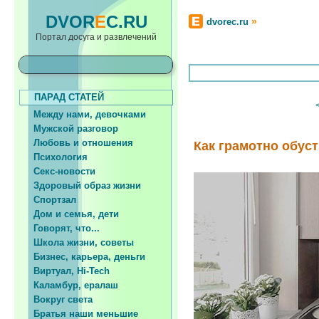
DVOR
E
C.RU
»
dvorec.ru
Портал досуга и развлечений
ПАРАД СТАТЕЙ
Между нами, девочками
Мужской разговор
Любовь и отношения
Как грамотно обус
Психология
Секс-новости
Здоровый образ жизни
Спортзал
Дом и семья, дети
Говорят, что...
Школа жизни, советы
Бизнес, карьера, деньги
Виртуал, Hi-Tech
Каламбур, ералаш
Вокруг света
Братья наши меньшие