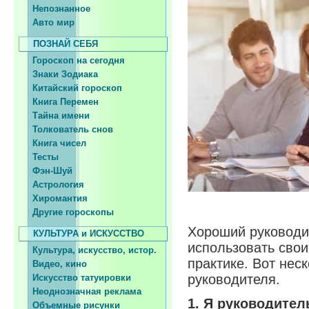
Непознанное
Авто мир
ПОЗНАЙ СЕБЯ
Гороскоп на сегодня
Знаки Зодиака
Китайский гороскоп
Книга Перемен
Тайна имени
Толкователь снов
Книга чисел
Тесты
Фэн-Шуй
Астрология
Хиромантия
Другие гороскопы
Хороший руководи
КУЛЬТУРА и ИСКУССТВО
использовать свои
Культура, искусство, истор.
практике. Вот нес
Видео, кино
руководителя.
Искусство татуировки
Неоднозначная реклама
1. Я руководител
Объемные рисунки