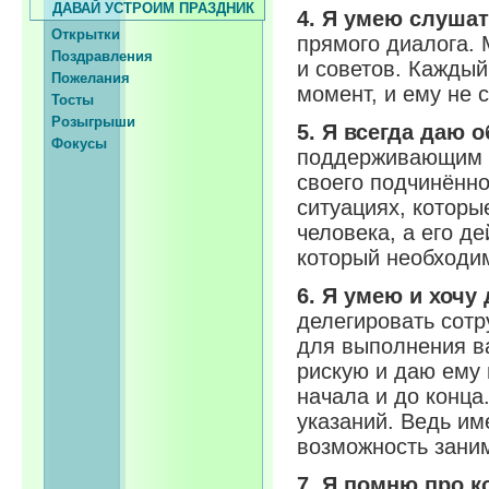
ДАВАЙ УСТРОИМ ПРАЗДНИК
4. Я умею слуша
Открытки
прямого диалога.
Поздравления
и советов. Каждый
Пожелания
момент, и ему не 
Тосты
Розыгрыши
5. Я всегда даю 
Фокусы
поддерживающим то
своего подчинённо
ситуациях, которы
человека, а его д
который необходи
6. Я умею и хочу
делегировать сотр
для выполнения ва
рискую и даю ему
начала и до конца
указаний. Ведь им
возможность заним
7. Я помню про к