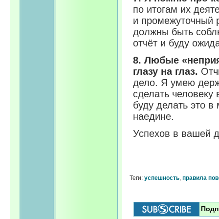
по итогам их деят
и промежуточный р
должны быть соблю
отчёт и буду ожида
8. Любые «непри
глазу на глаз.
Отчи
дело. Я умею держ
сделать человеку 
буду делать это в
наедине.
Успехов в вашей д
Теги:
успешность
,
правила по
Подп