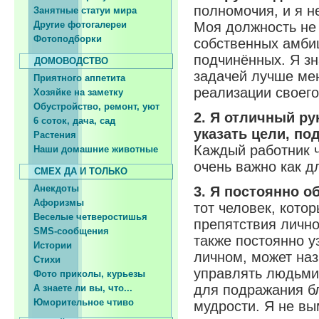
полномочия, и я н
Занятные статуи мира
Другие фотогалереи
Моя должность не
Фотоподборки
собственных амбиц
подчинённых. Я зн
ДОМОВОДСТВО
задачей лучше ме
Приятного аппетита
реализации своего
Хозяйке на заметку
Обустройство, ремонт, уют
2. Я отличный ру
6 соток, дача, сад
указать цели, по
Растения
Каждый работник 
Наши домашние животные
очень важно как дл
СМЕХ ДА И ТОЛЬКО
Анекдоты
3. Я постоянно 
Афоризмы
тот человек, кото
Веселые четверостишья
препятствия лично
SMS-сообщения
также постоянно у
Истории
личном, может на
Стихи
управлять людьми
Фото приколы, курьезы
для подражания б
А знаете ли вы, что...
Юморительное чтиво
мудрости. Я не вы