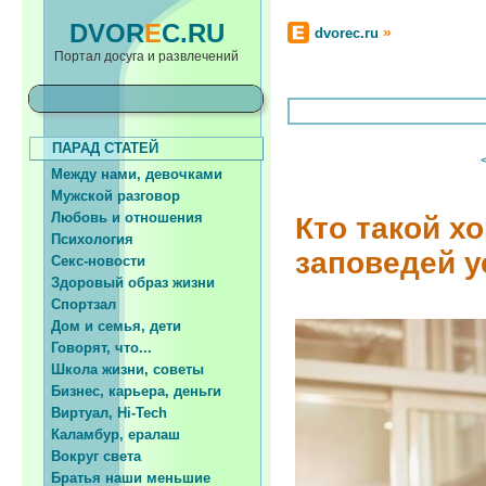
DVOR
E
C.RU
»
dvorec.ru
Портал досуга и развлечений
ПАРАД СТАТЕЙ
Между нами, девочками
Мужской разговор
Любовь и отношения
Кто такой х
Психология
заповедей 
Секс-новости
Здоровый образ жизни
Спортзал
Дом и семья, дети
Говорят, что...
Школа жизни, советы
Бизнес, карьера, деньги
Виртуал, Hi-Tech
Каламбур, ералаш
Вокруг света
Братья наши меньшие