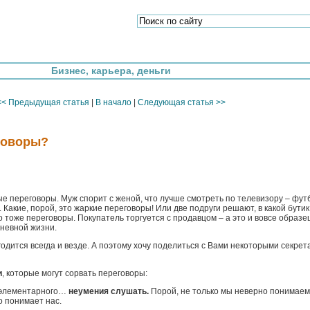
Бизнес, карьера, деньги
<< Предыдущая статья
|
В начало
|
Следующая статья >>
говоры?
е переговоры. Муж спорит с женой, что лучше смотреть по телевизору – фу
 Какие, порой, это жаркие переговоры! Или две подруги решают, в какой бутик
о тоже переговоры. Покупатель торгуется с продавцом – а это и вовсе образе
дневной жизни.
одится всегда и везде. А поэтому хочу поделиться с Вами некоторыми секрет
и
, которые могут сорвать переговоры:
а элементарного…
неумения слушать.
Порой, не только мы неверно понимаем
о понимает нас.