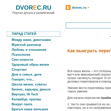
DVOR
E
C.RU
»
dvorec.ru
Портал досуга и развлечений
ПАРАД СТАТЕЙ
Между нами, девочками
Мужской разговор
Любовь и отношения
Как выиграть пере
Психология
Секс-новости
Здоровый образ жизни
Спортзал
Вся наша жизнь – это сплошны
Дом и семья, дети
матч или мексиканский сериал.
лучше заглянуть сегодня. И эт
Говорят, что...
деловых переговоров в повсе
Школа жизни, советы
Умение вести переговоры приг
Бизнес, карьера, деньги
такого умения.
Виртуал, Hi-Tech
Для начала перечислю
ошибк
Каламбур, ералаш
Вокруг света
1. Часто они срываются из-з
партнера, но и он неправильн
Братья наши меньшие