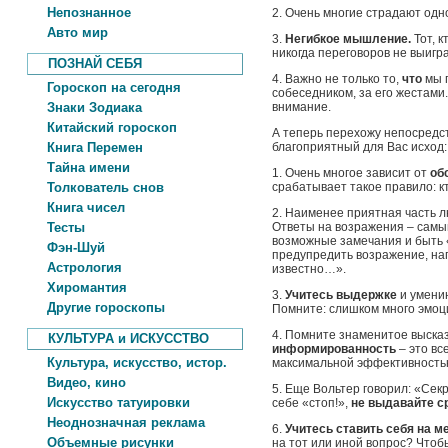
Непознанное
2. Очень многие страдают одн
Авто мир
3.
Негибкое мышление.
Тот, 
никогда переговоров не выигра
ПОЗНАЙ СЕБЯ
4. Важно не только то,
что
мы 
Гороскоп на сегодня
собеседником, за его жестами
Знаки Зодиака
внимание.
Китайский гороскоп
А теперь перехожу непосредст
Книга Перемен
благоприятный для Вас исход:
Тайна имени
1. Очень многое зависит от
обс
Толкователь снов
срабатывает такое правило: к
Книга чисел
2. Наименее приятная часть 
Тесты
Ответы на возражения – самы
возможные замечания и быть «
Фэн-Шуй
предупредить возражение, нап
Астрология
известно…».
Хиромантия
3.
Учитесь выдержке
и умению
Другие гороскопы
Помните: слишком много эмоци
4. Помните знаменитое высказ
КУЛЬТУРА и ИСКУССТВО
информированность
– это вс
Культура, искусство, истор.
максимальной эффективность
Видео, кино
5. Еще Вольтер говорил: «Секр
Искусство татуировки
себе «стоп!»,
не выдавайте с
Неоднозначная реклама
6.
Учитесь ставить себя на м
Объемные рисунки
на тот или иной вопрос? Чтоб