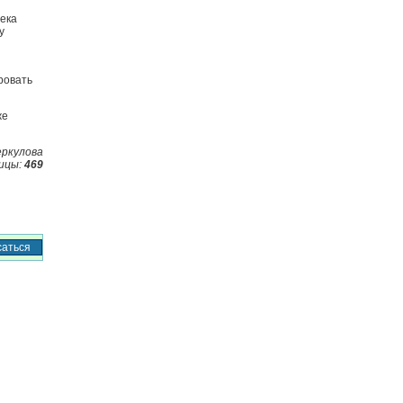
ека
у
ровать
же
epкyлoвa
ицы:
469