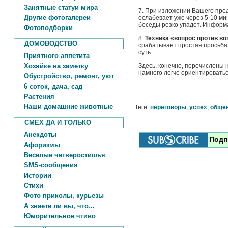
Занятные статуи мира
7. При изложении Вашего пр
Другие фотогалереи
ослабевает уже через 5-10 ми
беседы резко упадет. Информ
Фотоподборки
8.
Техника «вопрос против во
ДОМОВОДСТВО
срабатывает простая просьба 
суть.
Приятного аппетита
Хозяйке на заметку
Здесь, конечно, перечислены 
намного легче ориентироватьс
Обустройство, ремонт, уют
6 соток, дача, сад
Растения
Наши домашние животные
Теги:
переговоры
,
успех
,
обще
СМЕХ ДА И ТОЛЬКО
Анекдоты
Подп
Афоризмы
Веселые четверостишья
SMS-сообщения
Истории
Стихи
Фото приколы, курьезы
А знаете ли вы, что...
Юморительное чтиво