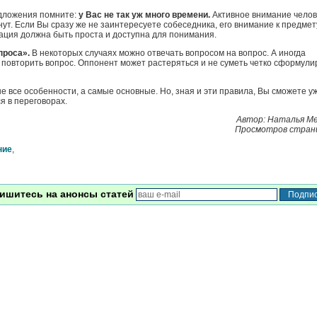
едложения помните:
у Вас не так уж много времени.
Активное внимание челов
нут. Если Вы сразу же не заинтересуете собеседника, его внимание к предмет
ация должна быть проста и доступна для понимания.
проса».
В некоторых случаях можно отвечать вопросом на вопрос. А иногда
повторить вопрос. Оппонент может растеряться и не суметь четко сформули
не все особенности, а самые основные. Но, зная и эти правила, Вы сможете у
я в переговорах.
Автор: Haтaлья M
Просмотров стран
ние
,
ишитесь на анонсы статей