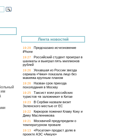
Лента новостей
Предсказано исчезновение
19:29
iPhone
Российский студент проиграл в
19:27
шахматы и выиграл пять миллионов
рублей
Уехавшая из России звезда
19:26
сериала «Чики» показала лицо без
макияжа крупным планом
Назван срок прихода
19:26
тбольный
похолодания в Москву
 им
Таксист взял российских
19:25
ц
туристов «в заложники» в Китае
В Сербии назвали визит
19:23
Зеленского местью от ЕС
ами
Киркоров поженил Клаву Коку и
19:22
Диму Масленникова
Москвичей предупредили о
19:21
температурном провале
«Росатом» продаст долю в
19:13
проекте АЭС «Аккую»