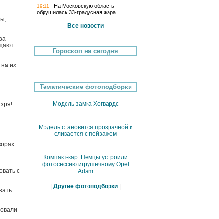
На Московскую область
19:11
обрушилась 33-градусная жара
мы,
Все новости
за
ащают
Гороскоп на сегодня
 на их
Тематические фотоподборки
Модель замка Хогвардс
 зря!
Модель становится прозрачной и
сливается с пейзажем
ворах.
Компакт-кар. Немцы устроили
фотосессию игрушечному Opel
овать с
Adam
|
Другие фотоподборки
|
зать
ровали