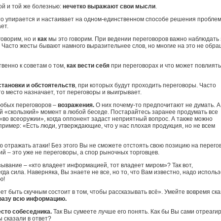
ой и той же болезнью:
нечетко выражают свои мысли
.
кто упирается и настаивает на одном-единственном способе решения пробле
ет.
говорим, но и
как
мы это говорим. При ведении переговоров важно наблюдать 
. Часто жесты бывают намного выразительнее слов, но многие на это не обр
венно к советам о том,
как вести себя
при переговорах и что может повлиять
тановки и обстоятельств
, при которых будут проходить переговоры. Часто
то место назначает, тот переговоры и выигрывает.
любых переговоров –
возражения.
О них почему-то предпочитают не думать. А
й «скользкий» момент в любой беседе. Постарайтесь заранее продумать все
во всеоружии», когда оппонент задаст неприятный вопрос. А также можно
ример: «Есть люди, утверждающие, что у нас плохая продукция, но не всем
 отражать атаки! Без этого Вы не сможете отстоять свою позицию на перего
й – это уже не переговоры, а спор рыночных торговцев.
ывание – «кто владеет информацией, тот владеет миром»? Так вот,
егда сила. Наверняка, Вы знаете не все, но то, что Вам известно, надо использ
ю!
ет быть скучным состоит в том, чтобы рассказывать всё». Умейте вовремя ска
разу всю информацию.
есто собеседника.
Так Вы сумеете лучше его понять. Как бы Вы сами отреаги
ы сказали в ответ?