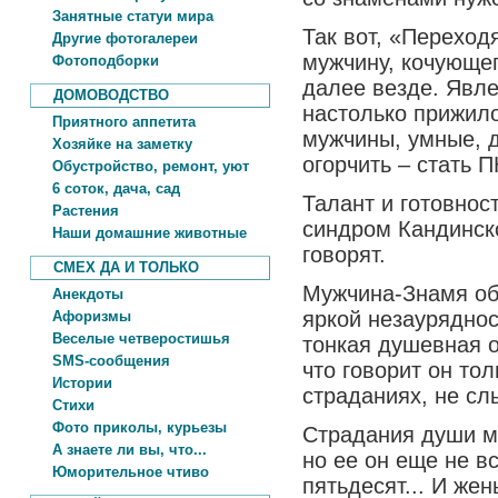
Занятные статуи мира
Так вот, «Перехо
Другие фотогалереи
мужчину, кочующего
Фотоподборки
далее везде. Явле
ДОМОВОДСТВО
настолько прижило
Приятного аппетита
мужчины, умные, 
Хозяйке на заметку
огорчить – стать 
Обустройство, ремонт, уют
6 соток, дача, сад
Талант и готовнос
Растения
синдром Кандинск
Наши домашние животные
говорят.
СМЕХ ДА И ТОЛЬКО
Мужчина-Знамя об
Анекдоты
яркой незаурядно
Афоризмы
Веселые четверостишья
тонкая душевная о
SMS-сообщения
что говорит он тол
Истории
страданиях, не слы
Стихи
Фото приколы, курьезы
Страдания души м
А знаете ли вы, что...
но ее он еще не вс
Юморительное чтиво
пятьдесят... И жен