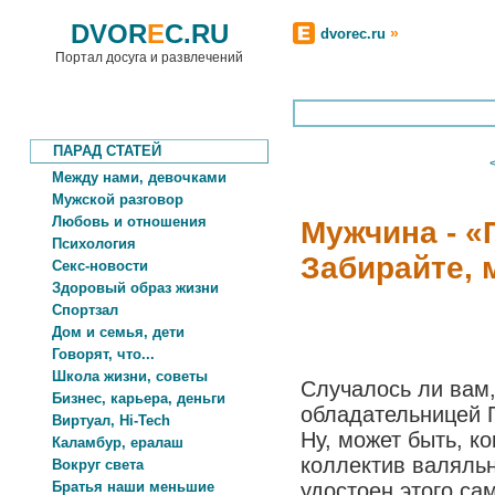
DVOR
E
C.RU
»
dvorec.ru
Портал досуга и развлечений
ПАРАД СТАТЕЙ
Между нами, девочками
Мужской разговор
Любовь и отношения
Мужчина - 
Психология
Забирайте, 
Секс-новости
Здоровый образ жизни
Спортзал
Дом и семья, дети
Говорят, что...
Школа жизни, советы
Случалось ли вам,
Бизнес, карьера, деньги
обладательницей П
Виртуал, Hi-Tech
Ну, может быть, к
Каламбур, ералаш
коллектив валяль
Вокруг света
Братья наши меньшие
удостоен этого са