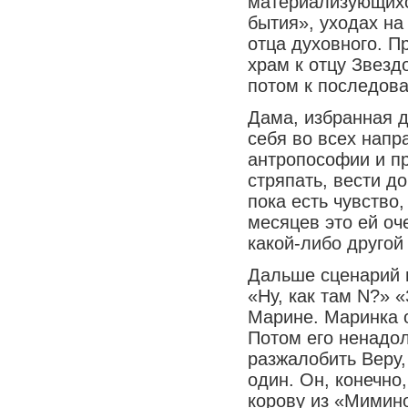
материализующихс
бытия», уходах на
отца духовного. П
храм к отцу Звездо
потом к последова
Дама, избранная 
себя во всех напр
антропософии и пр
стряпать, вести до
пока есть чувство,
месяцев это ей оч
какой-либо другой
Дальше сценарий п
«Ну, как там N?» 
Марине. Маринка о
Потом его ненадол
разжалобить Веру,
один. Он, конечно,
корову из «Мимино