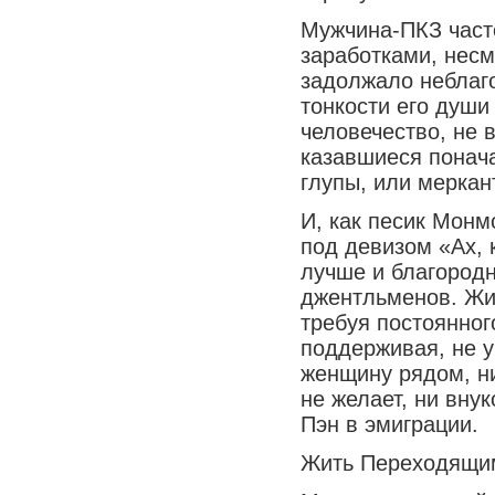
Мужчина-ПКЗ част
заработками, несм
задолжало неблаг
тонкости его души
человечество, не 
казавшиеся понача
глупы, или меркан
И, как песик Монм
под девизом «Ах, к
лучше и благород
джентльменов. Жит
требуя постоянног
поддерживая, не у
женщину рядом, ни
не желает, ни внук
Пэн в эмиграции.
Жить Переходящим