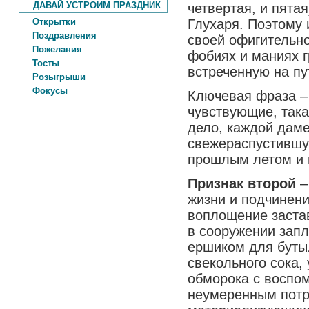
ДАВАЙ УСТРОИМ ПРАЗДНИК
четвертая, и пята
Открытки
Глухаря. Поэтому
Поздравления
своей офигительно
Пожелания
фобиях и маниях 
Тосты
встреченную на пут
Розыгрыши
Фокусы
Ключевая фраза –
чувствующие, така
дело, каждой даме
свежераспустившу
прошлым летом и 
Признак второй
–
жизни и подчинени
воплощение заста
в сооружении запл
ершиком для бутыл
свекольного сока,
обморока с воспо
неумеренным потр