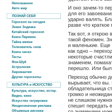
Непознанное
И оно зачем-то пе
Авто мир
для его завоевани
ПОЗНАЙ СЕБЯ
ударно валять. Бл
Гороскоп на сегодня
разве что краткое
Знаки Зодиака
Китайский гороскоп
Так вот, я открою
Книга Перемен
такой феномен. Зн
Тайна имени
и маленькие. Еще 
Толкователь снов
как одно – перехо
Книга чисел
некоторые счастли
Тесты
знаменем, помахать
Фэн-Шуй
Астрология
перешло. Или был
Хиромантия
Переход обычно до
Другие гороскопы
вырывает, что вы.
КУЛЬТУРА и ИСКУССТВО
обладательница с
Культура, искусство, истор.
громко и неожиданн
Видео, кино
не слишком нужно
Искусство татуировки
спешит передать е
Неоднозначная реклама
Объемные рисунки
со знаменами нуже