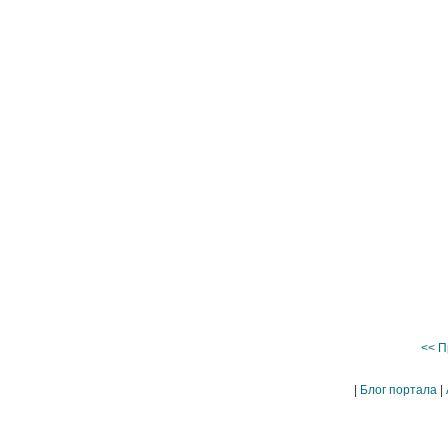
<< П
|
Блог портала
|