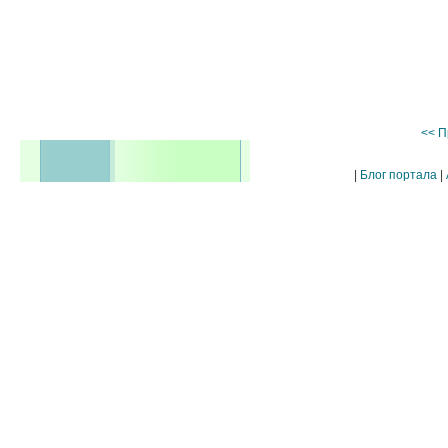
<< П
|
Блог портала
|