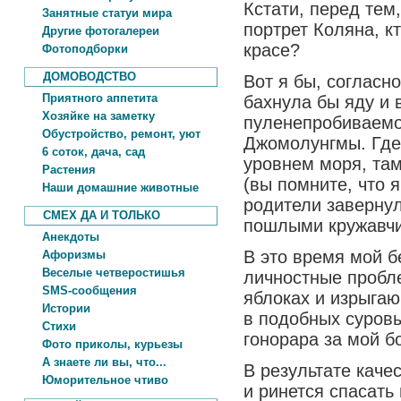
Кстати, перед тем
Занятные статуи мира
портрет Коляна, к
Другие фотогалереи
красе?
Фотоподборки
ДОМОВОДСТВО
Вот я бы, согласн
Приятного аппетита
бахнула бы яду и 
Хозяйке на заметку
пуленепробиваемог
Обустройство, ремонт, уют
Джомолунгмы. Где 
6 соток, дача, сад
уровнем моря, там
Растения
(вы помните, что 
Наши домашние животные
родители заверну
СМЕХ ДА И ТОЛЬКО
пошлыми кружавчи
Анекдоты
В это время мой 
Афоризмы
Веселые четверостишья
личностные пробл
SMS-сообщения
яблоках и изрыгаю
Истории
в подобных суровы
Стихи
гонорара за мой б
Фото приколы, курьезы
А знаете ли вы, что...
В результате каче
Юморительное чтиво
и ринется спасать