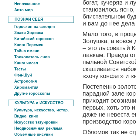
богат, кучеряв и л
Непознанное
становилось ясно,
Авто мир
блистательном бу
ПОЗНАЙ СЕБЯ
и вам до нее дела 
Гороскоп на сегодня
Знаки Зодиака
Мало того, в проц
Китайский гороскоп
Золушка, а вовсе 
Книга Перемен
– это лысоватый 
Тайна имени
лавкам. Правда о
Толкователь снов
пыльной Советской
Книга чисел
скашивается набо
Тесты
«хочу конфет» и «н
Фэн-Шуй
Астрология
Постепенно золото
Хиромантия
парадной зале кор
Другие гороскопы
приходит осознание
КУЛЬТУРА и ИСКУССТВО
первых, хоть это 
Культура, искусство, истор.
даже не невеста е
Видео, кино
производство коро
Искусство татуировки
Неоднозначная реклама
Обломов так не ст
Объемные рисунки