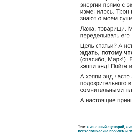
энергии прямо с э
изменилось. Трон 
знают о моем сущ
Лажа, товарищи. М
переделывать его 
Цель статьи? А не
ждать, потому чт
(спасибо, Марк!).
хэппи энд! Пойте 
А хэппи энд часто 
подозрительного в
сомнительными пл
А настоящие принцы
Теги:
жизненный сценарий
,
жиз
психологические проблемы
,
ж