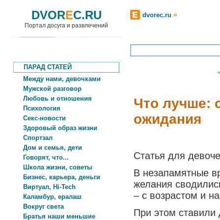
DVOR
E
C.RU
»
dvorec.ru
Портал досуга и развлечений
ПАРАД СТАТЕЙ
Между нами, девочками
Мужской разговор
Любовь и отношения
Что лучше: 
Психология
ожидания
Секс-новости
Здоровый образ жизни
Спортзал
Дом и семья, дети
Статья для девоче
Говорят, что...
Школа жизни, советы
В незапамятные в
Бизнес, карьера, деньги
желания сводились
Виртуал, Hi-Tech
– с возрастом и н
Каламбур, ералаш
Вокруг света
При этом ставили 
Братья наши меньшие