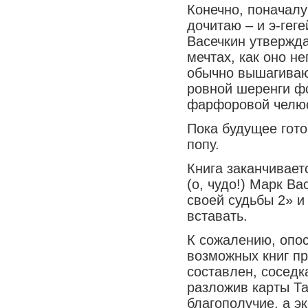
Конечно, поначалу
дочитаю – и э-геге
Васечкин утвержда
мечтах, как оно н
обычно вышагиваю
ровной шеренги ф
фарфоровой челюс
Пока будущее гото
попу.
Книга заканчивает
(о, чудо!) Марк В
своей судьбы 2» и
вставать.
К сожалению, опос
возможных книг пр
составлен, сосед
разложив карты Та
благополучие, а э