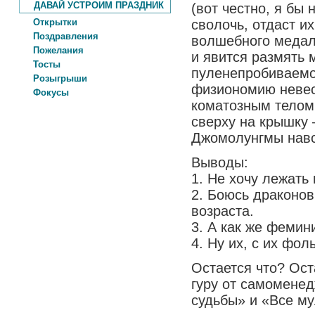
ДАВАЙ УСТРОИМ ПРАЗДНИК
(вот честно, я бы 
Открытки
сволочь, отдаст и
Поздравления
волшебного медал
Пожелания
и явится размять 
Тосты
пуленепробиваемо
Розыгрыши
физиономию невес
Фокусы
коматозным телом 
сверху на крышку 
Джомолунгмы навст
Выводы:
1. Не хочу лежать 
2. Боюсь драконо
возраста.
3. А как же фемин
4. Ну их, с их фол
Остается что? Ост
гуру от самоменед
судьбы» и «Все м