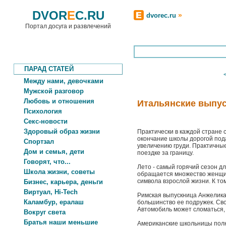
DVOR
E
C.RU
»
dvorec.ru
Портал досуга и развлечений
ПАРАД СТАТЕЙ
Между нами, девочками
Мужской разговор
Любовь и отношения
Итальянские выпус
Психология
Секс-новости
Здоровый образ жизни
Практически в каждой стране 
окончание школы дорогой под
Спортзал
увеличению груди. Практичн
Дом и семья, дети
поездке за границу.
Говорят, что...
Лето - самый горячий сезон дл
Школа жизни, советы
обращается множество женщин
символа взрослой жизни. К то
Бизнес, карьера, деньги
Виртуал, Hi-Tech
Римская выпускница Анжелика 
Каламбур, ералаш
большинство ее подружек. Сво
Автомобиль может сломаться, к
Вокруг света
Братья наши меньшие
Американские школьницы полн