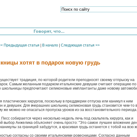
Говорят, что...
<< Предыдущая статья
|
В начало
|
Следующая статья >>
кницы хотят в подарок новую грудь
существует традиция, по которой родители преподносят своему отпрыску на
арок. Самым желанным подарком итальянские девушки считают операцию по
ые школьницы предпочитают силиконовые имплантанты даже новому автомоб
я пластических хирургов, поскольку в преддверии отпуска или каникул к ним
 и девушек. Для вчерашних школьниц силиконовая грудь становится чем-то 
му же можно не опасаться пропуска уроков из-за восстановительного периода
Песс собирается через несколько недель лечь под скальпель хирурга, как и
й выбор Анжелика объясняет очень просто: "Это самое лучшее вложение ден
аникулы за границей забудутся, а красивая грудь останется с тобой на всю ж
остью согласны со своими итальянскими ровесницами. Согласно данным