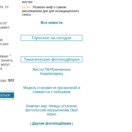
внутри
к, то
Развеян миф о самом
04:59
рискованном дне для незащищенного
секса
Все новости
сти".
ывает.
и
Гороскоп на сегодня
ки
о раз
жью: "
Тематические фотоподборки
 понять,
 могут
не
Жесть! ПЕРЕкачанные
бодибилдеры
ицы:
503
Модель становится прозрачной и
сливается с пейзажем
Компакт-кар. Немцы устроили
фотосессию игрушечному Opel
Adam
|
Другие фотоподборки
|