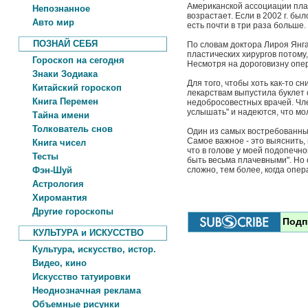
Американской ассоциации пла
Непознанное
возрастает. Если в 2002 г. бы
Авто мир
есть почти в три раза больше.
ПОЗНАЙ СЕБЯ
По словам доктора Лироя Янга
пластических хирургов потому,
Гороскоп на сегодня
Несмотря на дороговизну опер
Знаки Зодиака
Для того, чтобы хоть как-то 
Китайский гороскоп
лекарствам выпустила буклет
Книга Перемен
недобросовестных врачей. Чле
услышать" и надеются, что м
Тайна имени
Толкователь снов
Один из самых востребованны
Самое важное - это выяснить, 
Книга чисел
что в голове у моей подопечно
Тесты
быть весьма плачевными". Но
Фэн-Шуй
сложно, тем более, когда опе
Астрология
Хиромантия
Другие гороскопы
Подп
КУЛЬТУРА и ИСКУССТВО
Культура, искусство, истор.
Видео, кино
Искусство татуировки
Неоднозначная реклама
Объемные рисунки