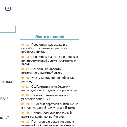
Лента новостей
Россиянам рассказали о
06:03
способах сэкономить при сборе
ребенка в школу
Россиянам рассказали о рисках
06:03
при нерегулярной смене постельного
белья
Пензенская область
05:47
подверглась ракетной атаке
ВСУ ударили по российскому
05:36
региону
илю или
США надавили на Украину
05:33
после ударов по судам в Черном море
Назван «самый горячий»
05:20
вроде
участок в зоне СВО
.
В России обратили внимание на
05:13
взятую Украиной паузу в одной теме
Новая Зеландия ввела 35-й
05:08
ег.
пакет санкций против России
изнь".
Пентагон рассекретил дело о
05:03
падении НЛО с человеческим телом