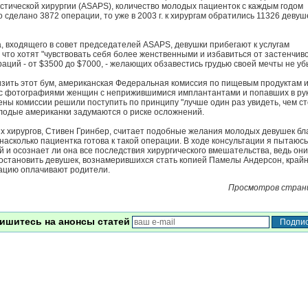
стической хирургии (ASAPS), количество молодых пациенток с каждым годом
ло сделано 3872 операции, то уже в 2003 г. к хирургам обратились 11326 девуше
, входящего в совет председателей ASAPS, девушки прибегают к услугам
 что хотят "чувствовать себя более женственными и избавиться от застенчиво
аций - от $3500 до $7000, - желающих обзавестись грудью своей мечты не уб
снизить этот бум, американская Федеральная комиссия по пищевым продуктам 
 с фотографиями женщин с неприжившимися имплантантами и попавших в ру
ны комиссии решили поступить по принципу "лучше один раз увидеть, чем ст
олодые американки задумаются о риске осложнений.
х хирургов, Стивен Гринбер, считает подобные желания молодых девушек бла
насколько пациентка готова к такой операции. В ходе консультации я пытаюсь
й и осознает ли она все последствия хирургического вмешательства, ведь они
 остановить девушек, вознамерившихся стать копией Памелы Андерсон, край
рацию оплачивают родители.
Просмотров стран
ишитесь на анонсы статей