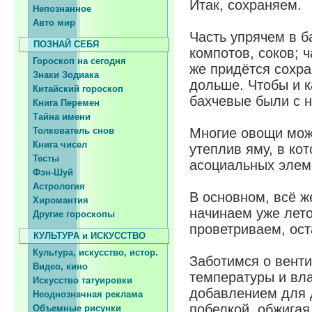
Итак, сохраняем.
Непознанное
Авто мир
Часть упрячем в б
ПОЗНАЙ СЕБЯ
компотов, соков; 
Гороскоп на сегодня
же придётся сохра
Знаки Зодиака
дольше. Чтобы и к
Китайский гороскоп
бахчевые были с н
Книга Перемен
Тайна имени
Толкователь снов
Многие овощи мож
Книга чисел
утеплив яму, в ко
Тесты
асоциальных элем
Фэн-Шуй
Астрология
В основном, всё ж
Хиромантия
начинаем уже лето
Другие гороскопы
проветриваем, ост
КУЛЬТУРА и ИСКУССТВО
Культура, искусство, истор.
Заботимся о вент
Видео, кино
температуры и вла
Искусство татуировки
добавлением для 
Неоднозначная реклама
побелкой, обжигая
Объемные рисунки