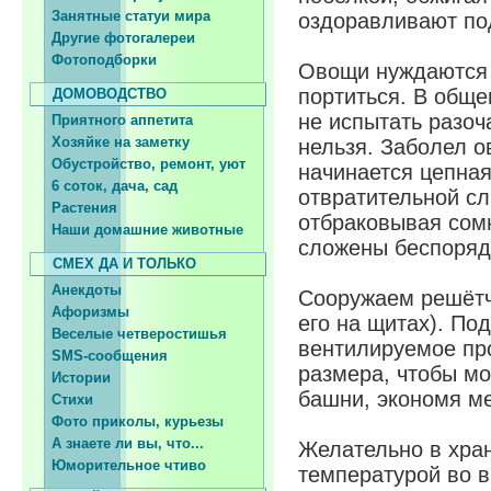
Занятные статуи мира
оздоравливают по
Другие фотогалереи
Фотоподборки
Овощи нуждаются 
портиться. В обще
ДОМОВОДСТВО
не испытать разоч
Приятного аппетита
Хозяйке на заметку
нельзя. Заболел о
Обустройство, ремонт, уют
начинается цепная
6 соток, дача, сад
отвратительной сл
Растения
отбраковывая сомн
Наши домашние животные
сложены беспоряд
СМЕХ ДА И ТОЛЬКО
Анекдоты
Сооружаем решёт
Афоризмы
его на щитах). По
Веселые четверостишья
вентилируемое пр
SMS-сообщения
размера, чтобы мо
Истории
башни, экономя ме
Стихи
Фото приколы, курьезы
А знаете ли вы, что...
Желательно в хра
Юморительное чтиво
температурой во в