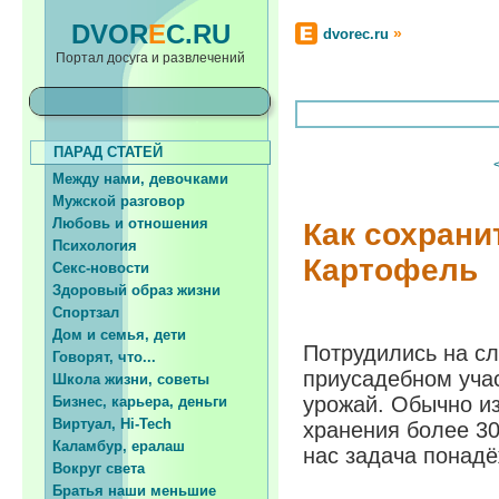
DVOR
E
C.RU
»
dvorec.ru
Портал досуга и развлечений
ПАРАД СТАТЕЙ
Между нами, девочками
Мужской разговор
Любовь и отношения
Как сохран
Психология
Картофель
Секс-новости
Здоровый образ жизни
Спортзал
Дом и семья, дети
Потрудились на сл
Говорят, что...
приусадебном уча
Школа жизни, советы
урожай. Обычно из
Бизнес, карьера, деньги
Виртуал, Hi-Tech
хранения более 30
Каламбур, ералаш
нас задача понадё
Вокруг света
Братья наши меньшие