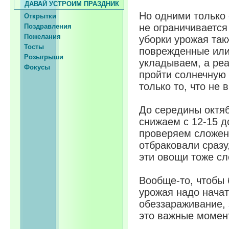
ДАВАЙ УСТРОИМ ПРАЗДНИК
Но одними только 
Открытки
не ограничивается
Поздравления
Пожелания
уборки урожая так
Тосты
поврежденные или
Розыгрыши
укладываем, а реа
Фокусы
пройти солнечную 
только то, что не
До середины октя
снижаем с 12-15 д
проверяем сложен
отбраковали сразу
эти овощи тоже сл
Вообще-то, чтобы
урожая надо начат
обеззараживание, 
это важные момен