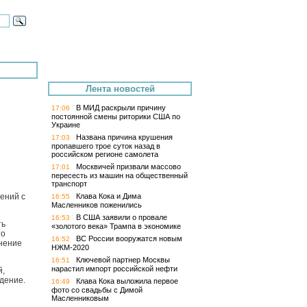
Лента новостей
В МИД раскрыли причину
17:06
постоянной смены риторики США по
Украине
Названа причина крушения
17:03
пропавшего трое суток назад в
российском регионе самолета
Москвичей призвали массово
17:01
пересесть из машин на общественный
транспорт
Клава Кока и Дима
ений с
16:55
Масленников поженились
В США заявили о провале
16:53
ть
«золотого века» Трампа в экономике
то
ВС России вооружатся новым
16:52
мнение
НЖМ-2020
Ключевой партнер Москвы
16:51
нарастил импорт российской нефти
й,
дение.
Клава Кока выложила первое
16:49
фото со свадьбы с Димой
Масленниковым