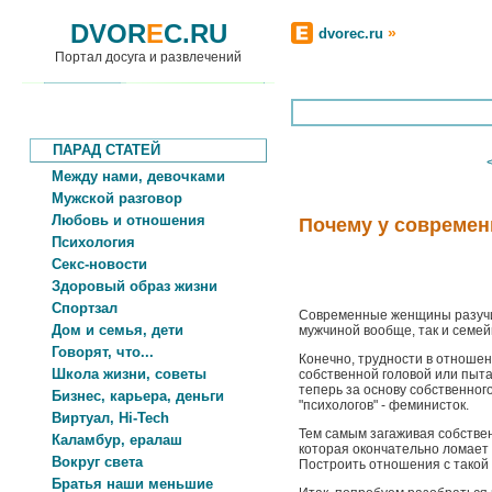
DVOR
E
C.RU
»
dvorec.ru
Портал досуга и развлечений
ПАРАД СТАТЕЙ
Между нами, девочками
Мужской разговор
Любовь и отношения
Почему у современ
Психология
Секс-новости
Здоровый образ жизни
Спортзал
Современные женщины разучил
Дом и семья, дети
мужчиной вообще, так и семей
Говорят, что...
Конечно, трудности в отношен
Школа жизни, советы
собственной головой или пыта
теперь за основу собственног
Бизнес, карьера, деньги
"психологов" - феминисток.
Виртуал, Hi-Tech
Тем самым загаживая собствен
Каламбур, ералаш
которая окончательно ломает
Вокруг света
Построить отношения с такой
Братья наши меньшие