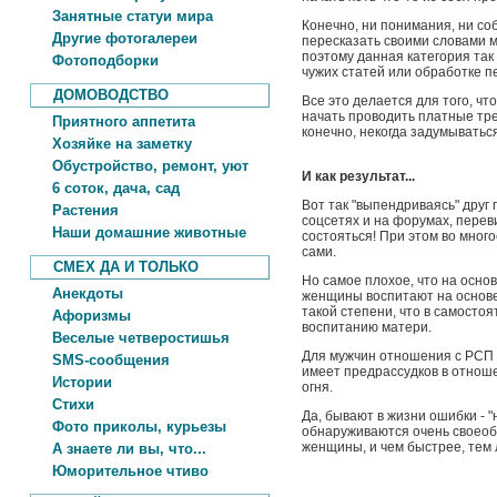
Занятные статуи мира
Конечно, ни понимания, ни соб
Другие фотогалереи
пересказать своими словами 
поэтому данная категория так
Фотоподборки
чужих статей или обработке 
ДОМОВОДСТВО
Все это делается для того, ч
начать проводить платные тре
Приятного аппетита
конечно, некогда задумываться
Хозяйке на заметку
Обустройство, ремонт, уют
И как результат...
6 соток, дача, сад
Вот так "выпендриваясь" друг
Растения
соцсетях и на форумах, перев
Наши домашние животные
состояться! При этом во мног
сами.
СМЕХ ДА И ТОЛЬКО
Но самое плохое, что на осн
Анекдоты
женщины воспитают на основе 
такой степени, что в самосто
Афоризмы
воспитанию матери.
Веселые четверостишья
Для мужчин отношения с РСП -
SMS-сообщения
имеет предрассудков в отноше
Истории
огня.
Стихи
Да, бывают в жизни ошибки - 
Фото приколы, курьезы
обнаруживаются очень своеобр
женщины, и чем быстрее, тем
А знаете ли вы, что...
Юморительное чтиво