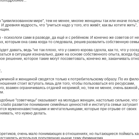
поподробнее...
 в "цивилизованном мире", тем не менее, многие женщины так или иначе поль
И древняя мудрость, что "учиться надо у того, кто живёт, как вы хотите жить",
енщин.
- психологи сами в разводе, да ещё и с ребёнком. И конечно же советов от н
х, которым она сама когда-то следовала, решив развалить собственную семь
дет давать, ведь "не так плохо, что у самого корова сдохла, как то, что у сосе
раться в ситуации изначально, даже на основе собственного опыта, всегда бу
ое решение, которое такие могут посоветовать, конечно же, заканчивать от
".
ужчиной и женщиной сводятся только к потребительскому образу. По их фил
тношения стоит вступать лишь для того, чтобы пользоваться его ресурсами,
го, взамен ограничиваясь отдачей незримой, но, тем не менее, очень важной
ии.
добные "советчицы" оказывают на молодых женщин, настолько сильное, что 
 слабо развитое понимание семейных ценностей и института семьи затухает
тся мужененавистницами и мечтательницами, которые при отрыве от своих
онимать, что нужно делать.
оретиков, очень мало понимающих в отношениях, но пытающиеся поймать ха
редставлять используя популярную нынче тему феминизма.