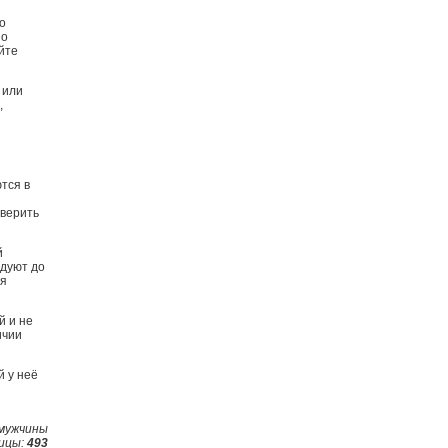
о
но
йте
 или
,
тся в
 верить
й
одуют до
ря
й и не
ичии
й у неё
 мyжчины
ицы:
493