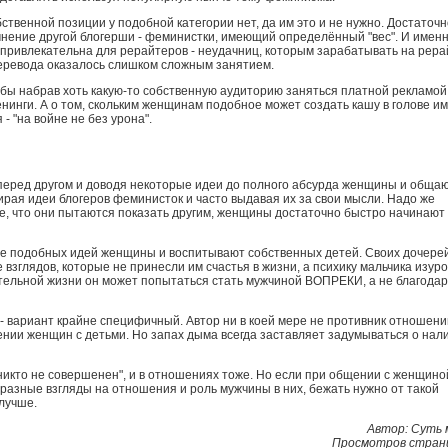
ственной позиции у подобной категории нет, да им это и не нужно. Достаточн
мнение другой блогерши - феминистки, имеющий определённый "вес". И имен
 привлекательна для рерайтеров - неудачниц, которым зарабатывать на рера
перевода оказалось слишком сложным занятием.
тобы набрав хоть какую-то собственную аудиторию заняться платной рекламой
нинги. А о том, скольким женщинам подобное может создать кашу в голове им
 - "на войне не без урона".
 перед другом и доводя некоторые идеи до полного абсурда женщины и общаю
ирая идеи блогеров феминисток и часто выдавая их за свои мысли. Надо же
ое, что они пытаются показать другим, женщины достаточно быстро начинают
ове подобных идей женщины и воспитывают собственных детей. Своих дочере
взглядов, которые не принесли им счастья в жизни, а психику мальчика изур
ятельной жизни он может попытаться стать мужчиной ВОПРЕКИ, а не благода
 вариант крайне специфичный. Автор ни в коей мере не противник отношени
нии женщин с детьми. Но запах дыма всегда заставляет задумываться о нал
"никто не совершенен", и в отношениях тоже. Но если при общении с женщино
азные взгляды на отношения и роль мужчины в них, бежать нужно от такой
 лучше.
Автор: Cyть
Просмотров стран