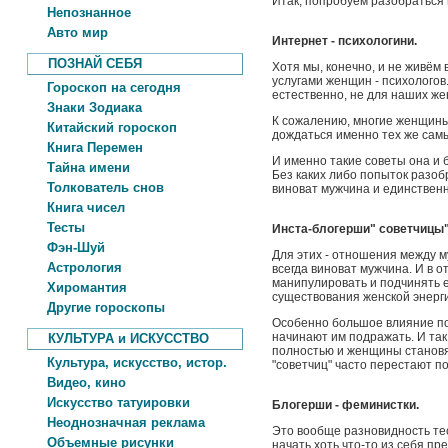
Итак, попробуем разобраться 
Непознанное
Авто мир
Интернет - психологини.
ПОЗНАЙ СЕБЯ
Хотя мы, конечно, и не живём
услугами женщин - психологов. 
Гороскоп на сегодня
естественно, не для наших ж
Знаки Зодиака
К сожалению, многие женщины 
Китайский гороскоп
дождаться именно тех же самы
Книга Перемен
И именно такие советы она и бу
Тайна имени
Без каких либо попыток разоб
Толкователь снов
виноват мужчина и единственн
Книга чисел
Тесты
Инста-блогерши" советчицы
Фэн-Шуй
Для этих - отношения между м
Астрология
всегда виноват мужчина. И в о
манипулировать и подчинять е
Хиромантия
существования женской энерг
Другие гороскопы
Особенно большое влияние по
начинают им подражать. И так
КУЛЬТУРА и ИСКУССТВО
полностью и женщины становя
Культура, искусство, истор.
"советчиц" часто перестают п
Видео, кино
Искусство татуировки
Блогерши - феминистки.
Неоднозначная реклама
Это вообще разновидность те
Объемные рисунки
начать хоть что-то из себя п