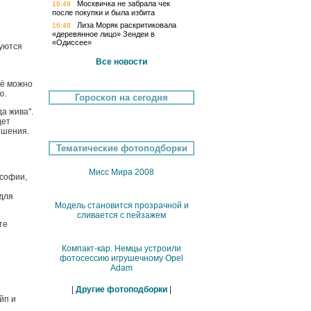
Москвичка не забрала чек
16:49
после покупки и была избита
Лиза Моряк раскритиковала
16:48
«деревянное лицо» Зендеи в
«Одиссее»
зуются
Все новости
её можно
ю.
Гороскоп на сегодня
да жива".
дет
ношения.
Тематические фотоподборки
Мисс Мира 2008
ософии,
 для
Модель становится прозрачной и
сливается с пейзажем
те
Компакт-кар. Немцы устроили
фотосессию игрушечному Opel
Adam
|
Другие фотоподборки
|
йп и