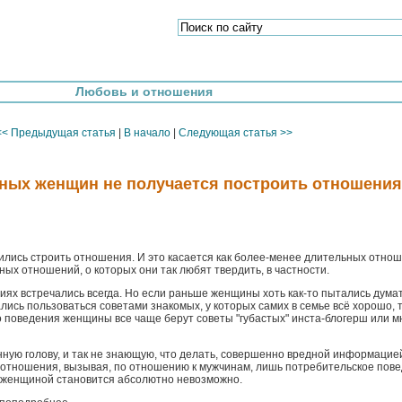
Любовь и отношения
<< Предыдущая статья
|
В начало
|
Следующая статья >>
ных женщин не получается построить отношения
ись строить отношения. И это касается как более-менее длительных отнош
ных отношений, о которых они так любят твердить, в частности.
иях встречались всегда. Но если раньше женщины хоть как-то пытались дума
лись пользоваться советами знакомых, у которых самих в семье всё хорошо, 
о поведения женщины все чаще берут советы "губастых" инста-блогерш или 
ную голову, и так не знающую, что делать, совершенно вредной информацие
 отношения, вызывая, по отношению к мужчинам, лишь потребительское пове
 женщиной становится абсолютно невозможно.