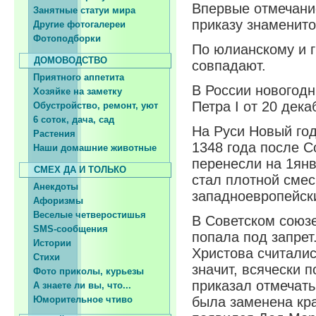
Впервые отмечание
Занятные статуи мира
приказу знаменито
Другие фотогалереи
Фотоподборки
По юлианскому и 
ДОМОВОДСТВО
совпадают.
Приятного аппетита
В России новогодн
Хозяйке на заметку
Петра I от 20 дека
Обустройство, ремонт, уют
6 соток, дача, сад
На Руси Новый год
Растения
1348 года после Со
Наши домашние животные
перенесли на 1янв
СМЕХ ДА И ТОЛЬКО
стал плотной смес
Анекдоты
западноевропейски
Афоризмы
Веселые четверостишья
В Советском союзе
SMS-сообщения
попала под запрет
Истории
Христова считали
Стихи
значит, всячески 
Фото приколы, курьезы
приказал отмечать
А знаете ли вы, что...
Юморительное чтиво
была заменена кра