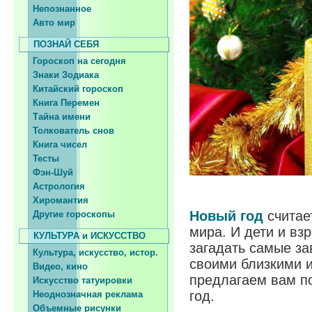
Непознанное
Авто мир
ПОЗНАЙ СЕБЯ
Гороскоп на сегодня
Знаки Зодиака
Китайский гороскоп
Книга Перемен
Тайна имени
Толкователь снов
Книга чисел
Тесты
Фэн-Шуй
Астрология
Хиромантия
Новый год
считае
Другие гороскопы
мира. И дети и вз
КУЛЬТУРА и ИСКУССТВО
загадать самые за
Культура, искусство, истор.
своими близкими 
Видео, кино
предлагаем вам п
Искусство татуировки
год.
Неоднозначная реклама
Объемные рисунки