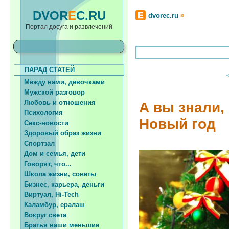
DVOR
E
C.RU
»
dvorec.ru
Портал досуга и развлечений
ПАРАД СТАТЕЙ
Между нами, девочками
Мужской разговор
Любовь и отношения
А вы знали,
Психология
Новый год
Секс-новости
Здоровый образ жизни
Спортзал
Дом и семья, дети
Говорят, что...
Школа жизни, советы
Бизнес, карьера, деньги
Виртуал, Hi-Tech
Каламбур, ералаш
Вокруг света
Братья наши меньшие