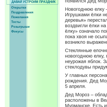
появился Дед Моро
ДАВАЙ УСТРОИМ ПРАЗДНИК
Открытки
Новогоднюю елку –
Поздравления
Игрушками ёлки н
Пожелания
деревья» перестал
Тосты
воздвигли ёлки на
Розыгрыши
ёлку» означало по
Фокусы
пока хвоя не осып
возникло выражен
Стеклянные елочн
новогоднюю елку, 
неурожая яблок. З
стеклодувы приду
У главных персон
рождения. Дед Мор
5 апреля.
Дед Мороз – облад
расположены в Вел
Мурманске. Есть и