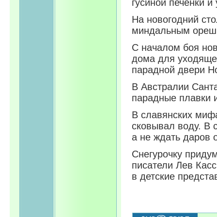
гусиной печенки и 
На новогодний сто
миндальным орешко
С началом боя но
дома для уходящег
парадной двери Н
В Австралии Сант
парадные плавки 
В славянских миф
сковывал воду. В 
а не ждать даров о
Снегурочку придум
писатели Лев Касс
в детские предста