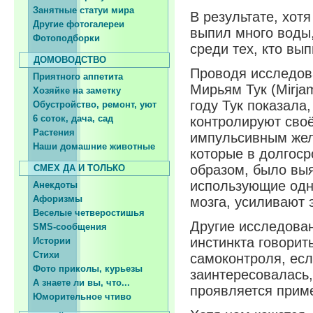
Занятные статуи мира
В результате, хотя
Другие фотогалереи
выпил много воды
Фотоподборки
среди тех, кто вы
ДОМОВОДСТВО
Проводя исследов
Приятного аппетита
Мирьям Тук (Mirja
Хозяйке на заметку
году Тук показал
Обустройство, ремонт, уют
6 соток, дача, сад
контролируют сво
Растения
импульсивным жел
Наши домашние животные
которые в долгоср
образом, было выя
СМЕХ ДА И ТОЛЬКО
использующие одн
Анекдоты
Афоризмы
мозга, усиливают 
Веселые четверостишья
Другие исследова
SMS-сообщения
инстинкта говорит
Истории
Стихи
самоконтроля, есл
Фото приколы, курьезы
заинтересовалась
А знаете ли вы, что...
проявляется приме
Юморительное чтиво