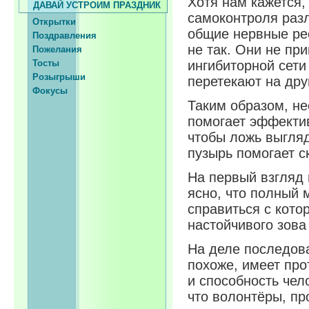
Хотя нам кажется,
ДАВАЙ УСТРОИМ ПРАЗДНИК
самоконтроля разл
Открытки
общие нервные рес
Поздравления
не так. Они не пр
Пожелания
Тосты
ингибиторной сети
Розыгрыши
перетекают на дру
Фокусы
Таким образом, н
помогает эффектив
чтобы ложь выгля
пузырь помогает с
На первый взгляд
ясно, что полный 
справиться с кото
настойчивого зова
На деле последов
похоже, имеет пр
и способность чел
что волонтёры, пр