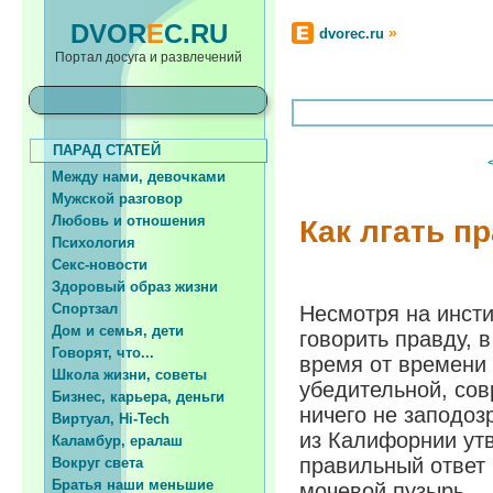
DVOR
E
C.RU
»
dvorec.ru
Портал досуга и развлечений
ПАРАД СТАТЕЙ
Между нами, девочками
Мужской разговор
Любовь и отношения
Как лгать п
Психология
Секс-новости
Здоровый образ жизни
Спортзал
Несмотря на инст
Дом и семья, дети
говорить правду, 
Говорят, что...
время от времени 
Школа жизни, советы
убедительной, сов
Бизнес, карьера, деньги
ничего не заподо
Виртуал, Hi-Tech
из Калифорнии утв
Каламбур, ералаш
правильный ответ
Вокруг света
Братья наши меньшие
мочевой пузырь.