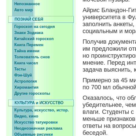
Непознанное
Айрис Бландон-Гитл
Авто мир
университета в Фу
ПОЗНАЙ СЕБЯ
заполнить анкеты,
Гороскоп на сегодня
социальным и мор
Знаки Зодиака
Китайский гороскоп
Получив документ
Книга Перемен
им предложили отв
Тайна имени
но проинструктиро
Толкователь снов
мнение. Перед ин
Книга чисел
задача выяснить, к
Тесты
Фэн-Шуй
Примерно за 45 ми
Астрология
по 700 мл обычной
Хиромантия
Другие гороскопы
Оказалось, что об
КУЛЬТУРА и ИСКУССТВО
убедительнее, чем
Культура, искусство, истор.
влаги. Студенты 
Видео, кино
меньше признаков
Искусство татуировки
ответы на вопросы
Неоднозначная реклама
беседой.
Объемные рисунки