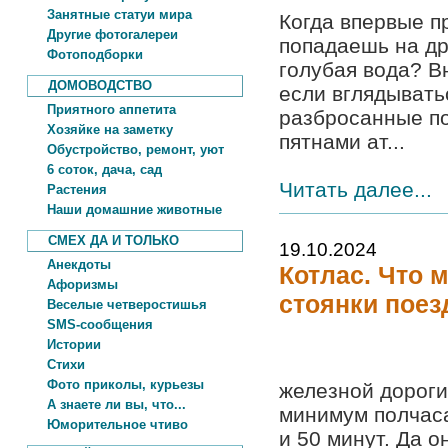
Занятные статуи мира
Когда впервые п
Другие фотогалереи
попадаешь на др
Фотоподборки
голубая вода? В
ДОМОВОДСТВО
если вглядывать
Приятного аппетита
разбросанные по
Хозяйке на заметку
пятнами ат...
Обустройство, ремонт, уют
6 соток, дача, сад
Читать далее...
Растения
Наши домашние животные
СМЕХ ДА И ТОЛЬКО
19.10.2024
Анекдоты
Котлас. Что 
Афоризмы
стоянки поез
Веселые четверостишья
SMS-сообщения
Истории
Стихи
Фото приколы, курьезы
железной дороги.
А знаете ли вы, что...
минимум полчаса
Юморительное чтиво
и 50 минут. Да о