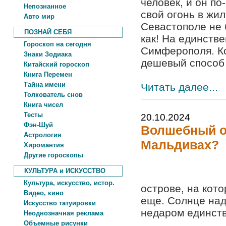
человек, и он п
Непознанное
свой огонь в жи
Авто мир
Севастополе не 
ПОЗНАЙ СЕБЯ
как! На единств
Гороскоп на сегодня
Симферополя. Кс
Знаки Зодиака
дешевый способ 
Китайский гороскоп
Книга Перемен
Тайна имени
Читать далее...
Толкователь снов
Книга чисел
Тесты
20.10.2024
Фэн-Шуй
Волшебный о
Астрология
Мальдивах?
Хиромантия
Другие гороскопы
КУЛЬТУРА и ИСКУССТВО
Культура, искусство, истор.
острове, на кот
Видео, кино
еще. Солнце над
Искусство татуировки
недаром единств
Неоднозначная реклама
Объемные рисунки