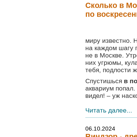
Сколько в М
по воскресень
миру известно. 
на каждом шагу 
не в Москве. Ут
них угрюмы, кула
тебя, подлости ж
Спустишься
в п
аквариум попал. 
видел! – уж наско
Читать далее...
06.10.2024
Виндзор - др