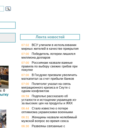
Лента новостей
ВСУ уличили в использовании
07:02
мирных жителей в качестве прикрытия
Победитель лотереи лишился
07:00
миллиона долларов
Россиянам назвали важные
07:00
правила по выбору свежих грибов при
покупке
В Госдуме призвали увеличить
07:00
маткапитал за счет прибыли банков
Политолог указал на связь
07:00
миграционного кризиса в Сеуте с
в:
0
одним конфликтом
рытку
Подполье рассказало об
06:59
усталости и истощении украинцев из-
за высоких цен на продукты и ЖКХ
Стало известно о потере
06:44
оптимизма украинскими военными
Женщины назвали нелюбимый
06:31
мужской вопрос во время секса
Развеяны связанные с
06:30