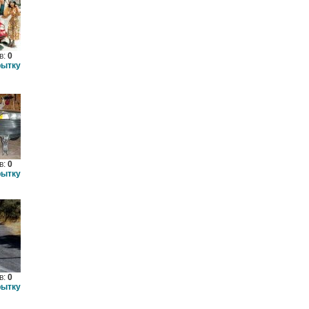
в:
0
рытку
в:
0
рытку
в:
0
рытку