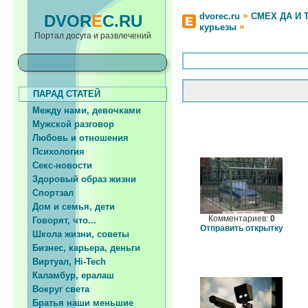
»
dvorec.ru
СМЕХ ДА И 
DVOR
E
C.RU
»
курьезы
Портал досуга и развлечений
ПАРАД СТАТЕЙ
Между нами, девочками
Мужской разговор
Любовь и отношения
Психология
Секс-новости
Здоровый образ жизни
Спортзал
Дом и семья, дети
Комментариев:
0
Говорят, что...
Отправить открытку
Школа жизни, советы
Бизнес, карьера, деньги
Виртуал, Hi-Tech
Каламбур, ералаш
Вокруг света
Братья наши меньшие