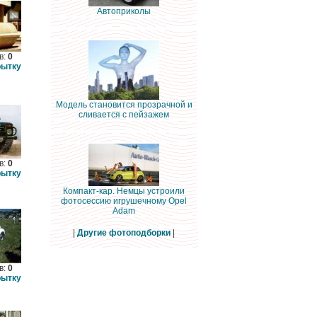
Автоприколы
в:
0
рытку
Модель становится прозрачной и
сливается с пейзажем
в:
0
рытку
Компакт-кар. Немцы устроили
фотосессию игрушечному Opel
Adam
|
Другие фотоподборки
|
в:
0
рытку