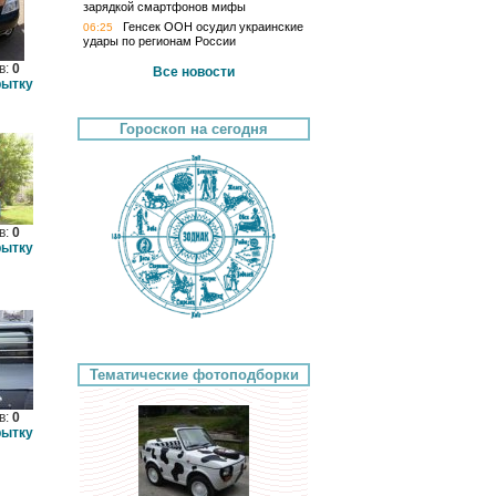
зарядкой смартфонов мифы
Генсек ООН осудил украинские
06:25
удары по регионам России
в:
0
Все новости
рытку
Гороскоп на сегодня
в:
0
рытку
Тематические фотоподборки
в:
0
рытку