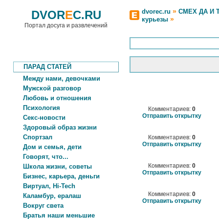
»
dvorec.ru
СМЕХ ДА И 
DVOR
E
C.RU
»
курьезы
Портал досуга и развлечений
ПАРАД СТАТЕЙ
Между нами, девочками
Мужской разговор
Любовь и отношения
Психология
Комментариев:
0
Отправить открытку
Секс-новости
Здоровый образ жизни
Спортзал
Комментариев:
0
Отправить открытку
Дом и семья, дети
Говорят, что...
Комментариев:
0
Школа жизни, советы
Отправить открытку
Бизнес, карьера, деньги
Виртуал, Hi-Tech
Комментариев:
0
Каламбур, ералаш
Отправить открытку
Вокруг света
Братья наши меньшие