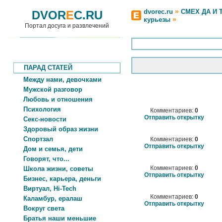
»
dvorec.ru
СМЕХ ДА И 
DVOR
E
C.RU
»
курьезы
Портал досуга и развлечений
ПАРАД СТАТЕЙ
Между нами, девочками
Мужской разговор
Любовь и отношения
Психология
Комментариев:
0
Отправить открытку
Секс-новости
Здоровый образ жизни
Спортзал
Комментариев:
0
Отправить открытку
Дом и семья, дети
Говорят, что...
Комментариев:
0
Школа жизни, советы
Отправить открытку
Бизнес, карьера, деньги
Виртуал, Hi-Tech
Комментариев:
0
Каламбур, ералаш
Отправить открытку
Вокруг света
Братья наши меньшие