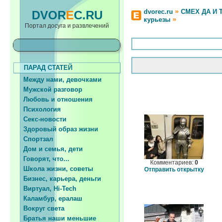
»
dvorec.ru
СМЕХ ДА И 
DVOR
E
C.RU
»
курьезы
Портал досуга и развлечений
ПАРАД СТАТЕЙ
Между нами, девочками
Мужской разговор
Любовь и отношения
Психология
Секс-новости
Здоровый образ жизни
Спортзал
Дом и семья, дети
Говорят, что...
Комментариев:
0
Школа жизни, советы
Отправить открытку
Бизнес, карьера, деньги
Виртуал, Hi-Tech
Каламбур, ералаш
Вокруг света
Братья наши меньшие