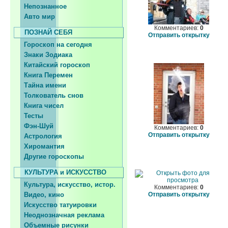
Непознанное
Авто мир
Комментариев:
0
ПОЗНАЙ СЕБЯ
Отправить открытку
Гороскоп на сегодня
Знаки Зодиака
Китайский гороскоп
Книга Перемен
Тайна имени
Толкователь снов
Книга чисел
Тесты
Фэн-Шуй
Комментариев:
0
Отправить открытку
Астрология
Хиромантия
Другие гороскопы
КУЛЬТУРА и ИСКУССТВО
Культура, искусство, истор.
Комментариев:
0
Видео, кино
Отправить открытку
Искусство татуировки
Неоднозначная реклама
Объемные рисунки