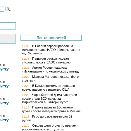
Лента новостей
В России отреагировали на
11:33
желание страны НАТО сбивать ракеты
над Украиной
Пашинян раскритиковал
11:33
сложившуюся в ЕАЭС ситуацию
в:
0
Армия Россия ударила
11:31
рытку
«Искандером» по украинскому поезду
Максим Матвеев показал фото
11:29
с детьми
в:
0
В Китае прокомментировали
рытку
11:29
новую ядерную стратегию США
Черный столб дыма заметили
11:28
после атаки ВСУ на склад
в:
0
маркетплейса в Екатеринбурге
рытку
Парень изрезал 16-летнего
11:19
друга своего младшего брата в Москве
в:
0
Курс доллара превысил 82
11:18
рытку
рубля
Открывшего огонь по врачам
11:17
россиянина взяли штурмом