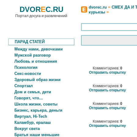
»
dvorec.ru
СМЕХ ДА И 
DVOR
E
C.RU
»
курьезы
Портал досуга и развлечений
ПАРАД СТАТЕЙ
Между нами, девочками
Мужской разговор
Любовь и отношения
Психология
Комментариев:
0
Отправить открытку
Секс-новости
Здоровый образ жизни
Спортзал
Комментариев:
0
Отправить открытку
Дом и семья, дети
Говорят, что...
Комментариев:
0
Школа жизни, советы
Отправить открытку
Бизнес, карьера, деньги
Виртуал, Hi-Tech
Комментариев:
0
Каламбур, ералаш
Отправить открытку
Вокруг света
Братья наши меньшие