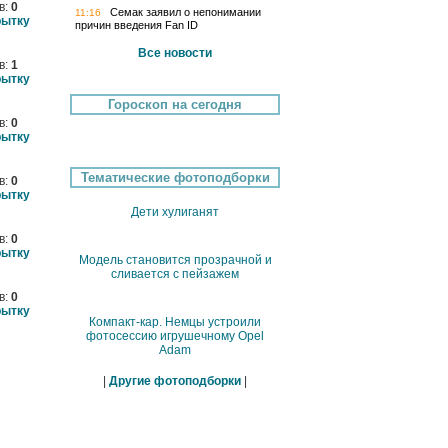
в:
0
Семак заявил о непонимании
11:16
рытку
причин введения Fan ID
Все новости
в:
1
рытку
Гороскоп на сегодня
в:
0
рытку
Тематические фотоподборки
в:
0
рытку
Дети хулиганят
в:
0
рытку
Модель становится прозрачной и
сливается с пейзажем
в:
0
рытку
Компакт-кар. Немцы устроили
фотосессию игрушечному Opel
Adam
|
Другие фотоподборки
|