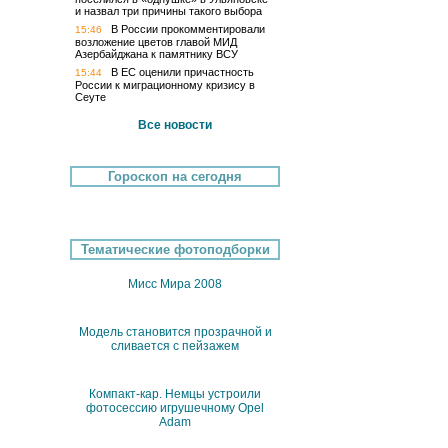
и назвал три причины такого выбора
В России прокомментировали
15:46
возложение цветов главой МИД
Азербайджана к памятнику ВСУ
В ЕС оценили причастность
15:44
России к миграционному кризису в
Сеуте
Все новости
Гороскоп на сегодня
Тематические фотоподборки
Мисс Мира 2008
Модель становится прозрачной и
сливается с пейзажем
Компакт-кар. Немцы устроили
фотосессию игрушечному Opel
Adam