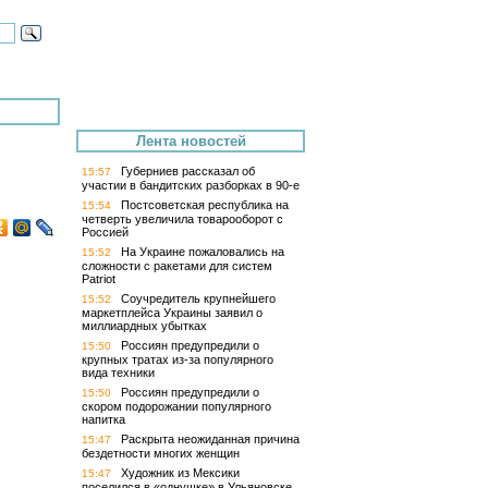
Лента новостей
Губерниев рассказал об
15:57
участии в бандитских разборках в 90-е
Постсоветская республика на
15:54
четверть увеличила товарооборот с
Россией
На Украине пожаловались на
15:52
сложности с ракетами для систем
Patriot
Соучредитель крупнейшего
15:52
маркетплейса Украины заявил о
миллиардных убытках
Россиян предупредили о
15:50
крупных тратах из-за популярного
вида техники
Россиян предупредили о
15:50
скором подорожании популярного
напитка
Раскрыта неожиданная причина
15:47
бездетности многих женщин
Художник из Мексики
15:47
поселился в «однушке» в Ульяновске