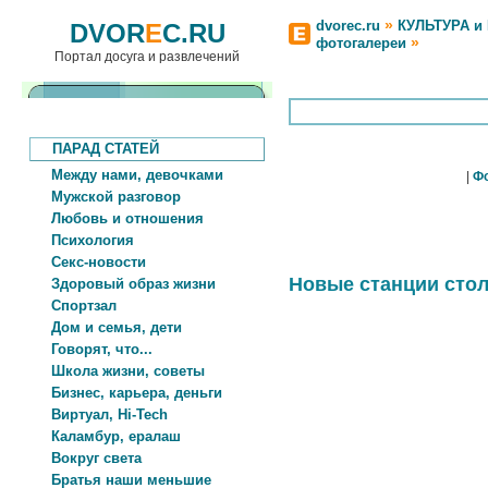
»
dvorec.ru
КУЛЬТУРА и
DVOR
E
C.RU
»
фотогалереи
Портал досуга и развлечений
ПАРАД СТАТЕЙ
Между нами, девочками
|
Ф
Мужской разговор
Любовь и отношения
Психология
Секс-новости
Новые станции сто
Здоровый образ жизни
Спортзал
Дом и семья, дети
Говорят, что...
Школа жизни, советы
Бизнес, карьера, деньги
Виртуал, Hi-Tech
Каламбур, ералаш
Вокруг света
Братья наши меньшие