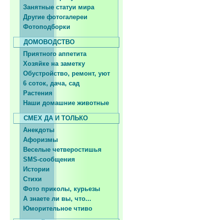
Занятные статуи мира
Другие фотогалереи
Фотоподборки
ДОМОВОДСТВО
Приятного аппетита
Хозяйке на заметку
Обустройство, ремонт, уют
6 соток, дача, сад
Растения
Наши домашние животные
СМЕХ ДА И ТОЛЬКО
Анекдоты
Афоризмы
Веселые четверостишья
SMS-сообщения
Истории
Стихи
Фото приколы, курьезы
А знаете ли вы, что...
Юморительное чтиво