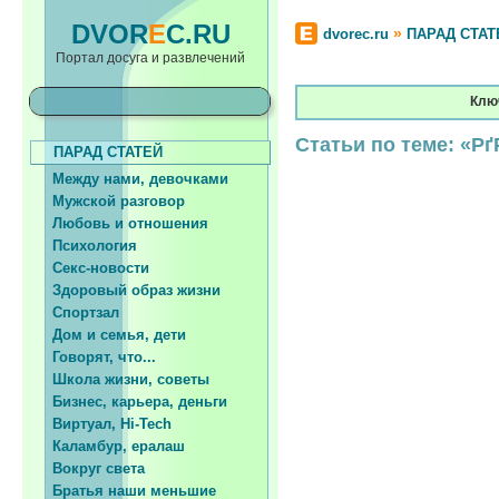
DVOR
E
C.RU
»
dvorec.ru
ПАРАД СТАТ
Портал досуга и развлечений
Ключ
Статьи по теме: «
ПАРАД СТАТЕЙ
Между нами, девочками
Мужской разговор
Любовь и отношения
Психология
Секс-новости
Здоровый образ жизни
Спортзал
Дом и семья, дети
Говорят, что...
Школа жизни, советы
Бизнес, карьера, деньги
Виртуал, Hi-Tech
Каламбур, ералаш
Вокруг света
Братья наши меньшие