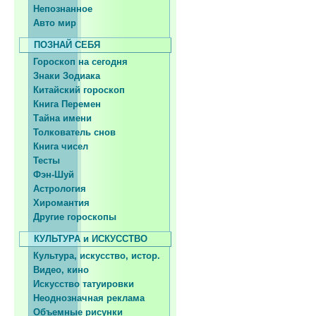
Непознанное
Авто мир
ПОЗНАЙ СЕБЯ
Гороскоп на сегодня
Знаки Зодиака
Китайский гороскоп
Книга Перемен
Тайна имени
Толкователь снов
Книга чисел
Тесты
Фэн-Шуй
Астрология
Хиромантия
Другие гороскопы
КУЛЬТУРА и ИСКУССТВО
Культура, искусство, истор.
Видео, кино
Искусство татуировки
Неоднозначная реклама
Объемные рисунки