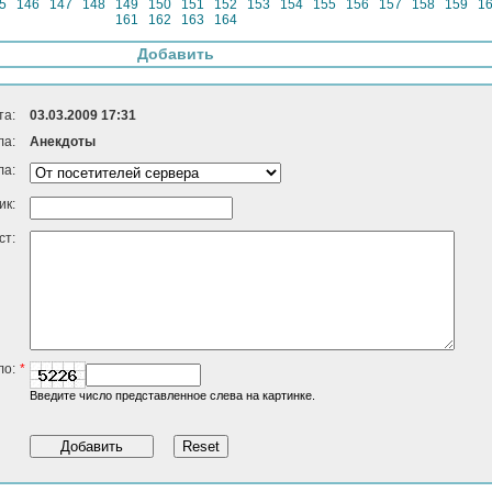
5
146
147
148
149
150
151
152
153
154
155
156
157
158
159
1
161
162
163
164
Добавить
та:
03.03.2009 17:31
ла:
Анекдоты
ла:
ик:
ст:
ло:
*
Введите число представленное слева на картинке.