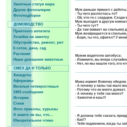
Занятные статуи мира
Другие фотогалереи
Муж раньше пришел с работы. 
- Ты чего разлеглась-то?
Фотоподборки
- Ой, что-то с сердцем. Сходи 
Муж выходит в другую комнату
ДОМОВОДСТВО
- Ты чего тут?
- Да там (кивает на спальню) 
Приятного аппетита
Муж возвращается в спальню,
Хозяйке на заметку
- Боря, ты что, офигел? У мен
Обустройство, ремонт, уют
6 соток, дача, сад
Растения
Мужик водителю автобуса:
Наши домашние животные
- Извините, вы вчера случайн
- Нет, но мы нашли того, кто е
СМЕХ ДА И ТОЛЬКО
Анекдоты
Афоризмы
Мама коpмит Вовочку обедом.
- А почему у папы так мало в
Веселые четверостишья
- Потому что он много думает.
SMS-сообщения
- А почему у тебя так много?
Истории
- Замолчи и ешь!!!
Стихи
Фото приколы, курьезы
А знаете ли вы, что...
- Я должна тебе сказать правду
- Как!?
Юморительное чтиво
- Тебя подменили, когда ты з