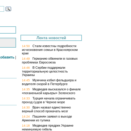
Лента новостей
Стали известны подробности
14:50
исчезновения семьи в Красноярском
крае
обавить
|
Германию обвинили в газовых
14:49
проблемах Евросоюза
В Сербии поддержали
14:46
территориальную целостность
Украины
Мужчина избил фельдшера и
14:45
водителя скорой в Петербурге
Медведев высказался о финале
14:35
«поганенькой карьеры» Зеленского
Турция начала ограничивать
14:33
проход судов в Черное море
Врач назвал единственно
14:30
верный способ прокачать мозг
Пашинян заявил о выходе
14:24
Армении из тупика
Медведев предрек Украине
14:18
неминуемую гибель