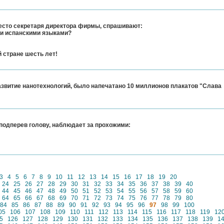
есто секретаря директора фирмы, спрашивают:
 и испанскими языками?
й стране шесть лет!
азвитие нанотехнологий, было напечатано 10 миллионов плакатов "Слава
 подперев голову, наблюдает за прохожими:
3
4
5
6
7
8
9
10
11
12
13
14
15
16
17
18
19
20
24
25
26
27
28
29
30
31
32
33
34
35
36
37
38
39
40
44
45
46
47
48
49
50
51
52
53
54
55
56
57
58
59
60
64
65
66
67
68
69
70
71
72
73
74
75
76
77
78
79
80
84
85
86
87
88
89
90
91
92
93
94
95
96
97
98
99
100
05
106
107
108
109
110
111
112
113
114
115
116
117
118
119
12
5
126
127
128
129
130
131
132
133
134
135
136
137
138
139
1