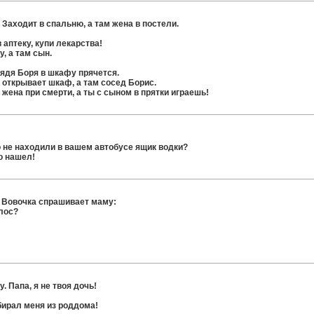
Заходит в спальню, а там жена в постели.
в аптеку, купи лекарства!
, а там сын.
дядя Боря в шкафу прячется.
 открывает шкаф, а там сосед Борис.
я жена при смерти, а ты с сыном в прятки играешь!
о не находили в вашем автобусе ящик водки?
го нашел!
 Вовочка спpашивает маму:
олос?
. Папа, я не твоя дочь!
абирал меня из роддома!