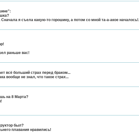
шине":
ушка?
. Сначала я съела какую-то горошину, а потом со мной та-а-акое началось!.
ор!
шел раньше вас!
т всё больший страх перед браком...
ка вообще не знал, что такое страх...
ишь на 8 Марта?
и!
структор был?
льнего плавания нравились!