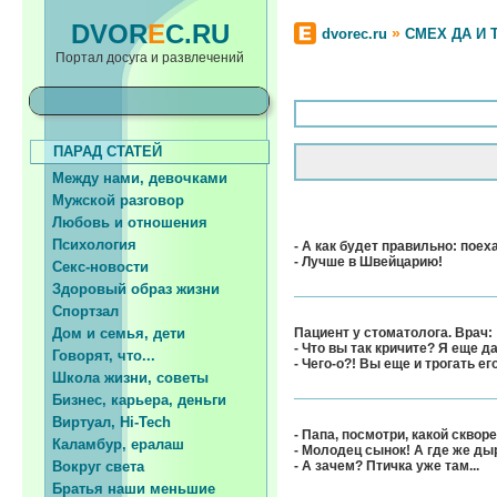
DVOR
E
C.RU
»
dvorec.ru
СМЕХ ДА И 
Портал досуга и развлечений
ПАРАД СТАТЕЙ
Между нами, девочками
Мужской разговор
Любовь и отношения
Психология
- А как будет правильно: поех
- Лучше в Швейцарию!
Секс-новости
Здоровый образ жизни
Спортзал
Дом и семья, дети
Пациент у стоматолога. Врач:
- Что вы так кричите? Я еще д
Говорят, что...
- Чего-о?! Вы еще и трогать е
Школа жизни, советы
Бизнес, карьера, деньги
Виртуал, Hi-Tech
- Папа, посмотри, какой сквор
Каламбур, ералаш
- Молодец сынок! А где же ды
Вокруг света
- А зачем? Птичка уже там...
Братья наши меньшие