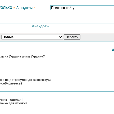
»
»
ТОЛЬКО
Анекдоты
Анекдоты
|
Д
ать на Украину или в Украину?
аже не дотронулся до вашего зуба!
го собираетесь?
ечник я сделал!
рочка для птички?