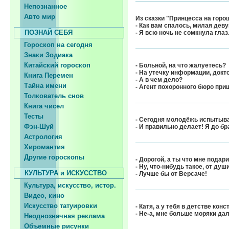
Непознанное
Авто мир
Из сказки "Принцесса на горо
- Как вам спалось, милая дев
ПОЗНАЙ СЕБЯ
- Я всю ночь не сомкнула глаз
Гороскоп на сегодня
Знаки Зодиака
Китайский гороскоп
- Больной, на что жалуетесь?
- На утечку информации, докт
Книга Перемен
- А в чем дело?
Тайна имени
- Агент похоронного бюро при
Толкователь снов
Книга чисел
Тесты
- Сегодня молодёжь испытывае
Фэн-Шуй
- И правильно делает! Я до бра
Астрология
Хиромантия
Другие гороскопы
- Дорогой, а ты что мне подар
- Ну, что-нибудь такое, от душ
КУЛЬТУРА и ИСКУССТВО
- Лучше бы от Версаче!
Культура, искусство, истор.
Видео, кино
Искусство татуировки
- Катя, а у тебя в детстве кон
- Не-а, мне больше моряки да
Неоднозначная реклама
Объемные рисунки