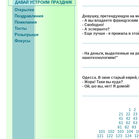
ДАВАЙ УСТРОИМ ПРАЗДНИК
Открытки
Поздравления
Девушку, претендующую на м
- А вы владеете французским
Пожелания
- Свободно!
Тосты
- А эсперанто?
- Еще лучше - я прожила в это
Розыгрыши
Фокусы
- На деньги, выделенные на р
нанотехнологиям!"
Одесса. В окне старый еврей,
- Жора! Таки вы куда?
- Ой, шо вы, нет! Я домой!
1
2
21
22
23
41
42
43
61
62
63
81
82
83
101
102
103
104
1
121
122
123
124
12