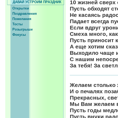
10 жизней сверх
ДАВАЙ УСТРОИМ ПРАЗДНИК
Пусть обходят ст
Открытки
Поздравления
Не касаясь радо
Пожелания
Падает всегда пу
Тосты
Если вдруг урон
Розыгрыши
Смеха много, как
Фокусы
Пусть приносит 
А еще хотим сказ
Выходило чаще 
С нашим непоср
За тебя! За свет
Желаем столько 
И о печалях поза
Прекрасных, све
Мы Вам желаем 
Пусть годы медле
Пусть внуки радо