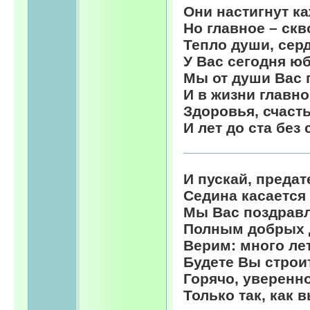
Они настигнут ка
Но главное – ск
Тепло души, серд
У Вас сегодня ю
Мы от души Вас 
И в жизни главно
Здоровья, счасть
И лет до ста без 
И пускай, предат
Седина касается
Мы Вас поздрав
Полным добрых д
Верим: много ле
Будете Вы строи
Горячо, уверенно
Только так, как 