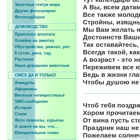
Занятные статуи мира
А Вы, всем дата
Другие фотогалереи
Все также молод
Фотоподборки
Стройны, изящны
ДОМОВОДСТВО
Мы Вам желать н
Приятного аппетита
Достоинств Ваших
Хозяйке на заметку
Так оставайтесь,
Обустройство, ремонт, уют
Всегда такой, как
6 соток, дача, сад
А возраст - это н
Растения
Наши домашние животные
Переживем все 
Ведь в жизни гла
СМЕХ ДА И ТОЛЬКО
Чтобы душою не 
Анекдоты
Афоризмы
Веселые четверостишья
SMS-сообщения
Чтоб тебя поздр
Истории
Хором прочитаем
Стихи
От вина пусть ст
Фото приколы, курьезы
А знаете ли вы, что...
Праздник наш не 
Юморительное чтиво
Пожелаем солнеч