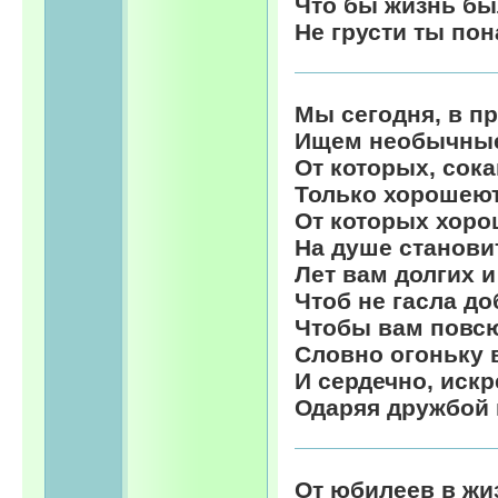
Что бы жизнь бы
Не грусти ты пон
Мы сегодня, в п
Ищем необычные
От которых, сок
Только хорошеют
От которых хоро
На душе становит
Лет вам долгих 
Чтоб не гасла до
Чтобы вам повс
Словно огоньку 
И сердечно, иск
Одаряя дружбой 
От юбилеев в жиз