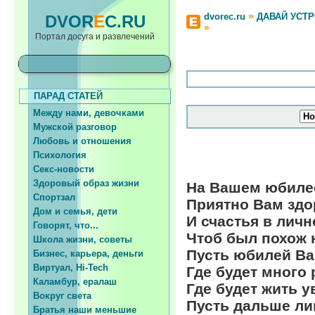
»
dvorec.ru
ДАВАЙ УСТ
DVOR
E
C.RU
»
Портал досуга и развлечений
ПАРАД СТАТЕЙ
Между нами, девочками
Мужской разговор
Любовь и отношения
Психология
Секс-новости
Здоровый образ жизни
На Вашем юбиле
Спортзал
Приятно Вам здо
Дом и семья, дети
И счастья в личн
Говорят, что...
Чтоб был похож 
Школа жизни, советы
Пусть юбилей Ва
Бизнес, карьера, деньги
Виртуал, Hi-Tech
Где будет много 
Каламбур, ералаш
Где будет жить 
Вокруг света
Пусть дальше ли
Братья наши меньшие