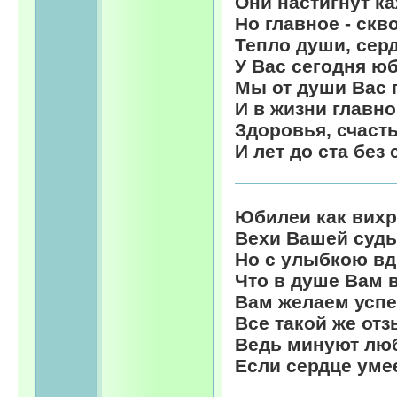
Они настигнут ка
Но главное - скв
Тепло души, серд
У Вас сегодня ю
Мы от души Вас 
И в жизни главно
Здоровья, счаст
И лет до ста без 
Юбилеи как вихр
Вехи Вашей судь
Но с улыбкою вд
Что в душе Вам в
Вам желаем успе
Все такой же от
Ведь минуют люб
Если сердце уме