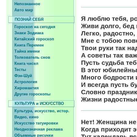
Непознанное
Авто мир
Я люблю тебя, р
ПОЗНАЙ СЕБЯ
Живи долго, бед 
Гороскоп на сегодня
Легко, радостно,
Знаки Зодиака
Китайский гороскоп
Мне с тобою пов
Книга Перемен
Твои руки так н
Тайна имени
А советы так ва
Толкователь снов
Пусть судьба те
Книга чисел
В этот юбилейны
Тесты
Фэн-Шуй
Много бодрости 
Астрология
И всегда пусть б
Хиромантия
Словно праздник
Другие гороскопы
Жизни радостные
КУЛЬТУРА и ИСКУССТВО
Культура, искусство, истор.
Видео, кино
Нет! Женщина не
Искусство татуировки
Когда приходит э
Неоднозначная реклама
Объемные рисунки
Тут календарь в