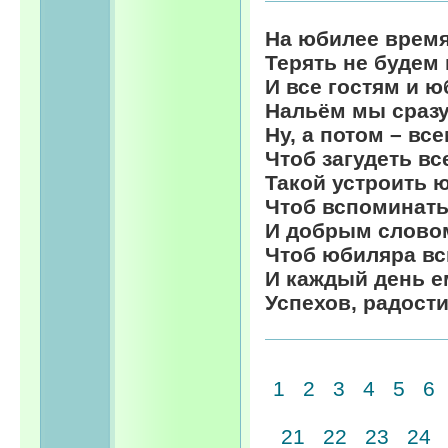
На юбилее врем
Терять не будем 
И все гостям и 
Нальём мы сразу
Ну, а потом – все
Чтоб загудеть вс
Такой устроить 
Чтоб вспоминать
И добрым слово
Чтоб юбиляра вс
И каждый день е
Успехов, радости
1
2
3
4
5
6
21
22
23
24