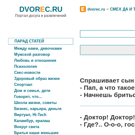
DVOR
E
C.RU
»
dvorec.ru
СМЕХ ДА И 
Портал досуга и развлечений
ПАРАД СТАТЕЙ
Между нами, девочками
Мужской разговор
Любовь и отношения
Психология
Секс-новости
Здоровый образ жизни
Спрашивает сын 
Спортзал
- Пап, а что так
Дом и семья, дети
- Начнешь бритьс
Говорят, что...
Школа жизни, советы
Бизнес, карьера, деньги
Виртуал, Hi-Tech
- Доктор! Доктор!
Каламбур, ералаш
- Где?.. О-о-о, г
Вокруг света
Братья наши меньшие