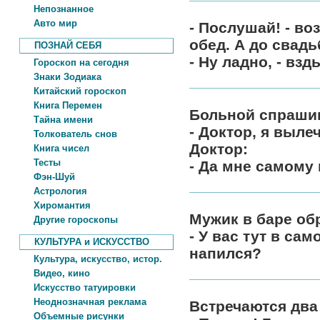
Непознанное
Авто мир
- Послушай! - во
обед. А до свадь
ПОЗНАЙ СЕБЯ
- Ну ладно, - вз
Гороскоп на сегодня
Знаки Зодиака
Китайский гороскоп
Книга Перемен
Больной спрашив
Тайна имени
- Доктор, я выле
Толкователь снов
Доктор:
Книга чисел
Тесты
- Да мне самому 
Фэн-Шуй
Астрология
Хиромантия
Мужик в баре об
Другие гороскопы
- У вас тут в са
КУЛЬТУРА и ИСКУССТВО
напился?
Культура, искусство, истор.
Видео, кино
Искусство татуировки
Неоднозначная реклама
Встречаются два
Объемные рисунки