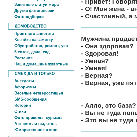
- Привет! Говоря
Занятные статуи мира
- О! Моя жена - а
Другие фотогалереи
- Счастливый, а 
Фотоподборки
ДОМОВОДСТВО
Приятного аппетита
Мужчина продает
Хозяйке на заметку
- Она здоровая?
Обустройство, ремонт, уют
6 соток, дача, сад
- Здоровая!
Растения
- Умная?
Наши домашние животные
- Умная!
СМЕХ ДА И ТОЛЬКО
- Верная?
Анекдоты
- Верная, уже пя
Афоризмы
Веселые четверостишья
SMS-сообщения
- Алло, это база?
Истории
Стихи
- Вы не туда попа
Фото приколы, курьезы
- Это вы не туда
А знаете ли вы, что...
Юморительное чтиво