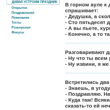
ДАВАЙ УСТРОИМ ПРАЗДНИК
В горном ауле к
Открытки
спрашивает:
Поздравления
- Дедушка, а ско
Пожелания
- Сто пятьдесят д
Тосты
- А вы пьете, ку
Розыгрыши
Фокусы
- Конечно, а то 
Разговаривают д
- Ну что ты всем 
- Ну извини, я ж
Встретились два
- Знаешь, в угод
- Поздравляю. Н
- Куда там! Всяк
сказать-то ей неч