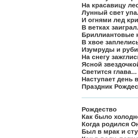
На красавицу ле
Лунный свет упа
И огнями лед кр
В ветках заиграл
Бриллиантовые 
В хвое заплелись
Изумруды и руб
На снегу зажглис
Ясной звездочко
Светится глава...
Наступает день 
Праздник Рождес
Рождество
Как было холодно
Когда родился О
Был в мрак и ст