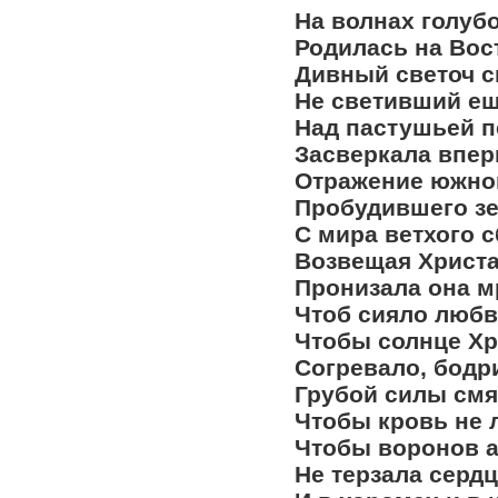
На волнах голуб
Родилась на Вост
Дивный светоч с
Не светивший ещ
Над пастушьей п
Засверкала впер
Отражение южног
Пробудившего зе
С мира ветхого 
Возвещая Христа
Пронизала она м
Чтоб сияло любв
Чтобы солнце Хр
Согревало, бодр
Грубой силы смя
Чтобы кровь не л
Чтобы воронов а
Не терзала сердца