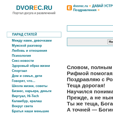
»
dvorec.ru
ДАВАЙ УСТ
DVOR
E
C.RU
»
Поздравления
Портал досуга и развлечений
ПАРАД СТАТЕЙ
Между нами, девочками
Мужской разговор
Любовь и отношения
Психология
Секс-новости
Здоровый образ жизни
Словом, полным
Спортзал
Рифмой помогая
Дом и семья, дети
Поздравляю с Ро
Говорят, что...
Теща дорогая!
Школа жизни, советы
Научился поним
Бизнес, карьера, деньги
Виртуал, Hi-Tech
Прежде, а не нын
Каламбур, ералаш
Ты же теща, Бога
Вокруг света
А точней — Боги
Братья наши меньшие