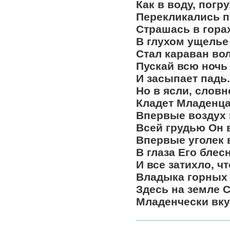
Как в воду, погр
Перекликались п
Страшась в гора
В глухом ущелье
Стал караван во
Пускай всю ночь
И засыпает падь.
Но в ясли, словн
Кладет Младенца
Впервые воздух 
Всей грудью Он 
Впервые уголек 
В глаза Его блес
И все затихло, ч
Владыка горных 
Здесь на земле 
Младенчески вку