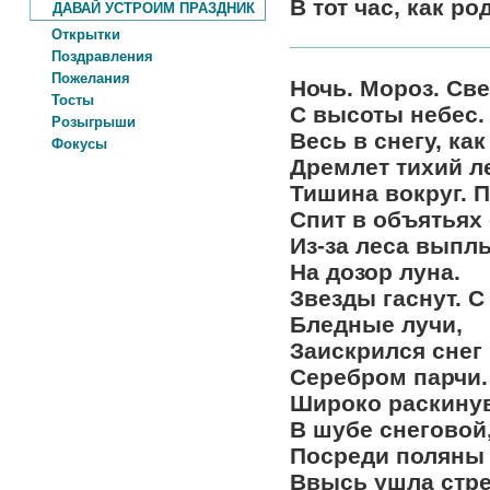
В тот час, как р
ДАВАЙ УСТРОИМ ПРАЗДНИК
Открытки
Поздравления
Пожелания
Ночь. Мороз. Св
Тосты
С высоты небес.
Розыгрыши
Весь в снегу, как
Фокусы
Дремлет тихий л
Тишина вокруг. 
Спит в объятьях 
Из-за леса выпл
На дозор луна.
Звезды гаснут. С
Бледные лучи,
Заискрился снег
Серебром парчи.
Широко раскинув
В шубе снеговой
Посреди поляны
Ввысь ушла стре