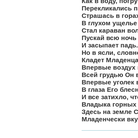
Как в воду, погр
Перекликались п
Страшась в гора
В глухом ущелье
Стал караван во
Пускай всю ночь
И засыпает падь.
Но в ясли, словн
Кладет Младенца
Впервые воздух 
Всей грудью Он 
Впервые уголек 
В глаза Его блес
И все затихло, ч
Владыка горных 
Здесь на земле 
Младенчески вку