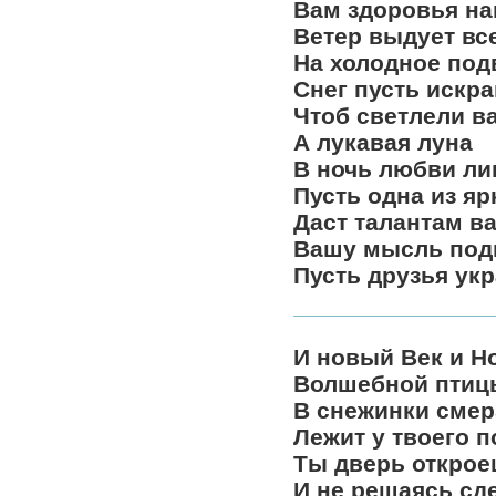
Вам здоровья на
Ветер выдует вс
На холодное под
Снег пусть искра
Чтоб светлели в
А лукавая луна
В ночь любви ли
Пусть одна из яр
Даст талантам в
Вашу мысль под
Пусть друзья укр
И новый Век и Н
Волшебной птиц
В снежинки смер
Лежит у твоего п
Ты дверь открое
И не решаясь сде