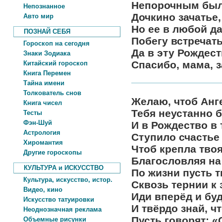
Непорочным был
Непознанное
Дочкино зачатье,
Авто мир
Но ее в любой д
ПОЗНАЙ СЕБЯ
Побегу встречать
Гороскоп на сегодня
Да в эту Рождест
Знаки Зодиака
Спасибо, мама, з
Китайский гороскоп
Книга Перемен
Тайна имени
Толкователь снов
Желаю, чтоб Анг
Книга чисел
Тебя неустанно б
Тесты
Фэн-Шуй
И в Рождество в
Астрология
Ступило счастье 
Хиромантия
Чтоб крепла твоя
Другие гороскопы
Благословляя на
КУЛЬТУРА и ИСКУССТВО
По жизни пусть т
Культура, искусство, истор.
Сквозь тернии к 
Видео, кино
Иди вперёд и буд
Искусство татуировки
И твёрдо знай, ч
Неоднозначная реклама
Пусть говорят: «
Объемные рисунки