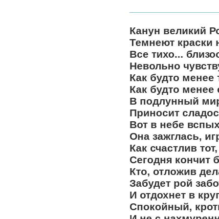
Канун великий Ро
Темнеют краски н
Все тихо... близ
Невольно чувств
Как будто менее 
Как будто менее 
В подлунный ми
Приносит сладос
Вот в небе вспых
Она зажглась, иг
Как счастлив тот,
Сегодня кончит 
Кто, отложив дел
Забудет рой заб
И отдохнет в кру
Спокойный, кротк
И не с нахмурен