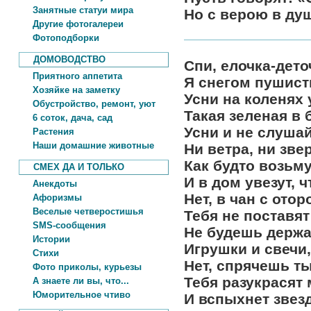
Занятные статуи мира
Но с верою в душ
Другие фотогалереи
Фотоподборки
ДОМОВОДСТВО
Спи, елочка-дето
Приятного аппетита
Я снегом пушист
Хозяйке на заметку
Усни на коленях 
Обустройство, ремонт, уют
Такая зеленая в 
6 соток, дача, сад
Усни и не слушай
Растения
Наши домашние животные
Ни ветра, ни звер
Как будто возьм
СМЕХ ДА И ТОЛЬКО
И в дом увезут, 
Анекдоты
Нет, в чан с ото
Афоризмы
Веселые четверостишья
Тебя не поставят
SMS-сообщения
Не будешь держа
Истории
Игрушки и свечи,
Стихи
Нет, спрячешь ты
Фото приколы, курьезы
Тебя разукрасят 
А знаете ли вы, что...
Юморительное чтиво
И вспыхнет звезд