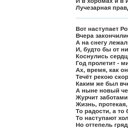
И в хоромах и в 
Лучезарная прав
Вот наступает Р
Вчера закончили
А на снегу лежа
И, будто бы от н
Коснулись сердц
Год пролетит - м
Ах, время, как он
Течёт рекою ско
Каким же был вч
А ныне новый че
Журчит заботами
Жизнь, протекая,
То радости, а то 
То наступают хо
Но оттепель гряд