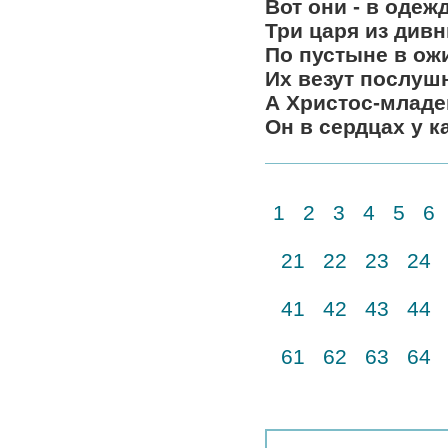
Вот они - в оде
Три царя из див
По пустыне в ож
Их везут послу
А Христос-младе
Он в сердцах у к
1
2
3
4
5
6
21
22
23
24
41
42
43
44
61
62
63
64