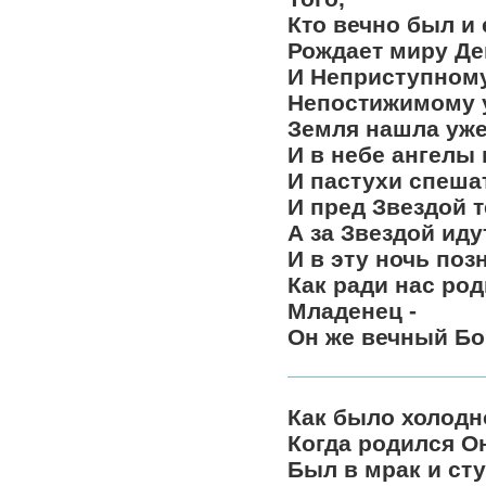
Кто вечно был и 
Рождает миру Де
И Неприступному
Непостижимому 
Земля нашла уже
И в небе ангелы 
И пастухи спешат
И пред Звездой т
А за Звездой иду
И в эту ночь поз
Как ради нас род
Младенец -
Он же вечный Бо
Как было холодно
Когда родился О
Был в мрак и ст