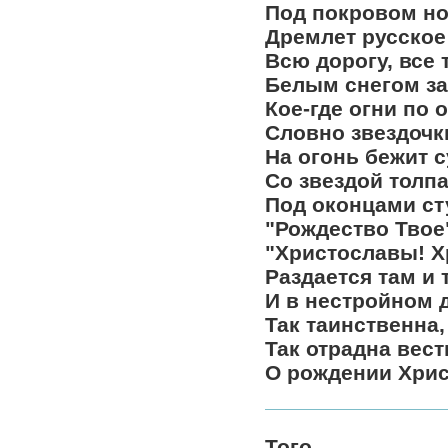
Под покровом но
Дремлет русское
Всю дорогу, все
Белым снегом за
Кое-где огни по 
Словно звездочки
На огонь бежит 
Со звездой толпа
Под оконцами ст
"Рождество Твое
"Христославы! Х
Раздается там и т
И в нестройном 
Так таинственна,
Так отрадна вест
О рождении Христ
Того,