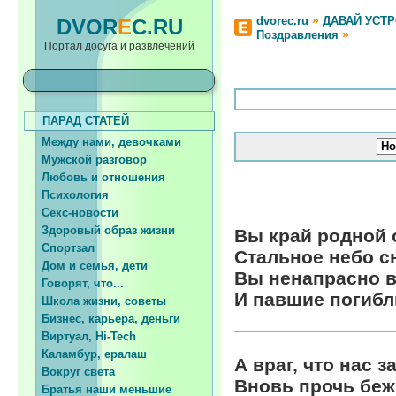
»
dvorec.ru
ДАВАЙ УСТ
DVOR
E
C.RU
»
Поздравления
Портал досуга и развлечений
ПАРАД СТАТЕЙ
Между нами, девочками
Мужской разговор
Любовь и отношения
Психология
Секс-новости
Здоровый образ жизни
Вы край родной о
Спортзал
Стальное небо с
Дом и семья, дети
Вы ненапрасно в
Говорят, что...
И павшие погибл
Школа жизни, советы
Бизнес, карьера, деньги
Виртуал, Hi-Tech
Каламбур, ералаш
А враг, что нас з
Вокруг света
Вновь прочь беж
Братья наши меньшие