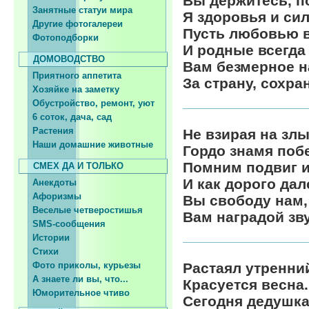
Вы держитесь, п
Занятные статуи мира
Я здоровья и си
Другие фотогалереи
Пусть любовью в
Фотоподборки
И родные всегда
ДОМОВОДСТВО
Вам безмерное 
Приятного аппетита
За страну, сохр
Хозяйке на заметку
Обустройство, ремонт, уют
6 соток, дача, сад
Растения
Не взирая на зл
Наши домашние животные
Гордо знамя поб
Помним подвиг и
СМЕХ ДА И ТОЛЬКО
И как дорого дал
Анекдоты
Афоризмы
Вы свободу нам,
Веселые четверостишья
Вам наградой зву
SMS-сообщения
Истории
Стихи
Фото приколы, курьезы
Растаял утренни
А знаете ли вы, что...
Красуется весна.
Юморительное чтиво
Сегодня дедушка