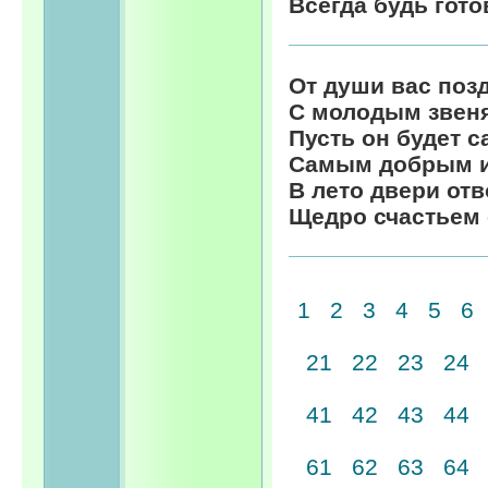
Всегда будь гото
От души вас поз
С молодым звен
Пусть он будет 
Самым добрым и
В лето двери отв
Щедро счастьем 
1
2
3
4
5
6
21
22
23
24
41
42
43
44
61
62
63
64