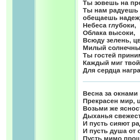
Ты зовешь на пр
Ты нам радуешь 
обещаешь надежд
Небеса глубоки,
Облака высоки,
Всюду зелень, цв
Милый солнечны
Ты гостей прини
Каждый миг твой
Для сердца награ
Весна за окнами 
Прекрасен мир, ц
Возьми же яснос
Дыханья свежест
И пусть сияют ра
И пусть душа от 
Пусть мимо прош