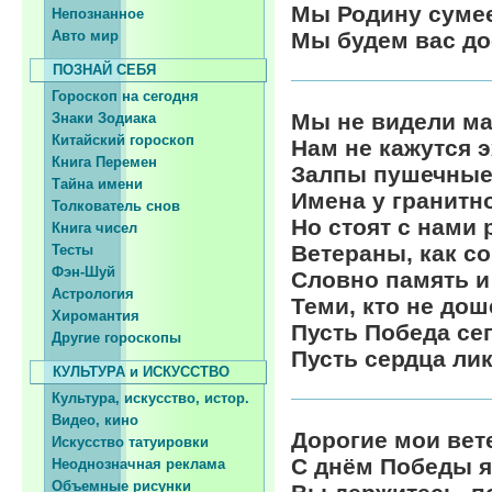
Мы Родину сумее
Непознанное
Авто мир
Мы будем вас до
ПОЗНАЙ СЕБЯ
Гороскоп на сегодня
Мы не видели ма
Знаки Зодиака
Китайский гороскоп
Нам не кажутся 
Книга Перемен
Залпы пушечны
Тайна имени
Имена у гранитн
Толкователь снов
Но стоят с нами
Книга чисел
Ветераны, как со
Тесты
Фэн-Шуй
Словно память и
Астрология
Теми, кто не дош
Хиромантия
Пусть Победа се
Другие гороскопы
Пусть сердца ли
КУЛЬТУРА и ИСКУССТВО
Культура, искусство, истор.
Видео, кино
Дорогие мои вет
Искусство татуировки
С днём Победы я
Неоднозначная реклама
Объемные рисунки