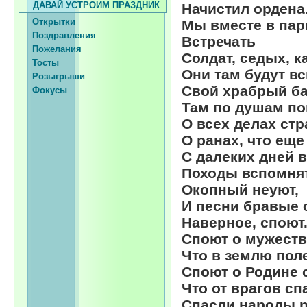
ДАВАЙ УСТРОИМ ПРАЗДНИК
Начистил ордена
Открытки
Мы вместе в пар
Поздравления
Встречать
Пожелания
Солдат, седых, ка
Тосты
Они там будут в
Розыгрыши
Свой храбрый ба
Фокусы
Там по душам по
О всех делах стр
О ранах, что еще
С далеких дней 
Походы вспомнят
Окопный неуют,
И песни бравые 
Наверное, споют
Споют о мужеств
Что в землю пол
Споют о Родине 
Что от врагов сп
Спасли народы р