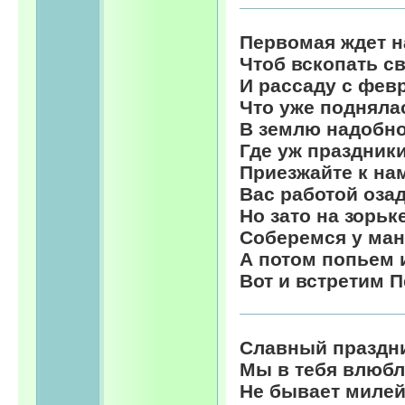
Первомая ждет н
Чтоб вскопать св
И рассаду с фев
Что уже поднялас
В землю надобно
Где уж праздник
Приезжайте к нам
Вас работой оза
Но зато на зорьк
Соберемся у ман
А потом попьем 
Вот и встретим 
Славный праздн
Мы в тебя влюб
Не бывает милей