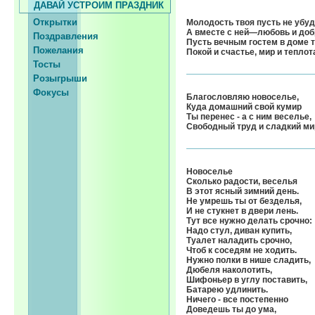
ДАВАЙ УСТРОИМ ПРАЗДНИК
Открытки
Молодость твоя пусть не убуд
А вместе с ней—любовь и доб
Поздравления
Пусть вечным гостем в доме 
Пожелания
Покой и счастье, мир и теплот
Тосты
Розыгрыши
Фокусы
Благословляю новоселье,
Куда домашний свой кумир
Ты перенес - а с ним веселье,
Свободный труд и сладкий ми
Новоселье
Сколько радости, веселья
В этот ясный зимний день.
Не умрешь ты от безделья,
И не стукнет в двери лень.
Тут все нужно делать срочно:
Надо стул, диван купить,
Туалет наладить срочно,
Чтоб к соседям не ходить.
Нужно полки в нише сладить,
Дюбеля наколотить,
Шифоньер в углу поставить,
Батарею удлинить.
Ничего - все постепенно
Доведешь ты до ума,