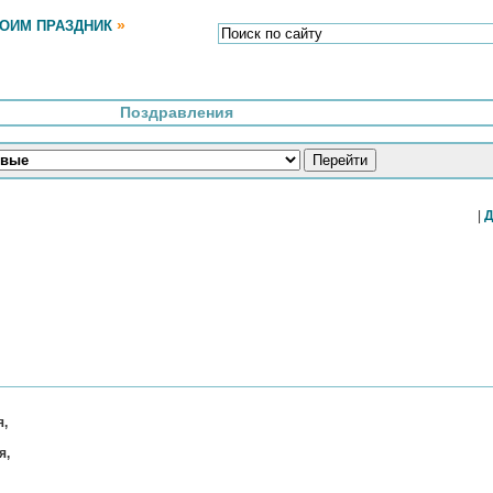
»
РОИМ ПРАЗДНИК
Поздравления
|
Д
я,
я,