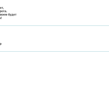
ет,
рота.
твоем будет
а!
р