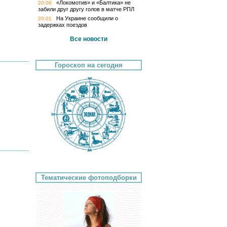
«Локомотив» и «Балтика» не
20:06
забили друг другу голов в матче РПЛ
На Украине сообщили о
20:01
задержках поездов
Все новости
Гороскоп на сегодня
Тематические фотоподборки