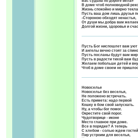
Вас судьба по дороге вела»
В доме чтоб полноводной рек
Жизнь спокойно и мирно текла
Пусть ваш дом лишь друзья п
-Стороною обходят ненастья,
От души мы добра вам желае
Долгой жизни, здоровья и сча
Пусть Бог ниспошлет вам уют 
И ангелы вечно стоят за спино
Пусть посланы будут вам мир 
Пусть в радости тихой вам бу
Желаем побольше детей и вну
Чтоб в доме своем не пришлос
Новоселье
Новоселье без веселья,
Не положено встречать.
Есть примета: надо первой
Кошку в бом свой запускать.
Ну, а чтобы бог помог.
Окрестите свой порог.
Чудотворице - иконе
Место главное при доме.
Все в порядке? А теперь
С хлебом - солью ждем гостей
Пир устроим для веселья,