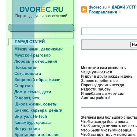
»
dvorec.ru
ДАВАЙ УСТ
DVOR
E
C.RU
»
Поздравления
Портал досуга и развлечений
ПАРАД СТАТЕЙ
Между нами, девочками
Мужской разговор
Любовь и отношения
Психология
Мы хотим вам пожелать
Чаще улыбаться
Секс-новости
И друг в друга каждый день
Здоровый образ жизни
Заново влюбляться
Поровну делить всегда
Спортзал
Радости, заботы
Дом и семья, дети
И прибавить в меру сил
Говорят, что...
Аистам работы!
Школа жизни, советы
Бизнес, карьера, деньги
Виртуал, Hi-Tech
Желаем вам большого счасть
Чтобы всегда была весна,
Каламбур, ералаш
Чтоб никогда не знать ненасть
Вокруг света
Чтоб были чистыми сердца.
Братья наши меньшие
Чтоб вы друг другу помогали,