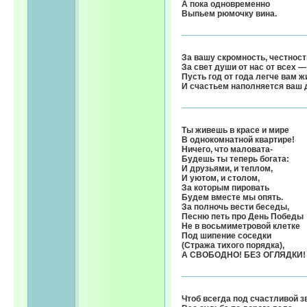
А пока одновременно
Выпьем рюмочку вина.
За вашу скромность, честност
За свет души от нас от всех —
Пусть год от года легче вам ж
И счастьем наполняется ваш 
Ты живешь в красе и мире
В однокомнатной квартире!
Ничего, что маловата-
Будешь ты теперь богата:
И друзьями, и теплом,
И уютом, и столом,
За которым пировать
Будем вместе мы опять.
За полночь вести беседы,
Песню петь про День Победы
Не в восьмиметровой клетке
Под шипение соседки
(Стража тихого порядка),
А СВОБОДНО! БЕЗ ОГЛЯДКИ!
Чтоб всегда под счастливой з