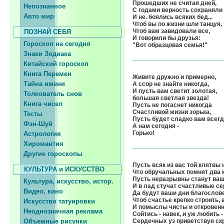
Прошедших не считая дней,
Непознанное
С годами верность сохраняли
Авто мир
И не. боялись всяких бед...
Чтоб вы по жизни шли танцуя,
Чтоб вам завидовали все,
ПОЗНАЙ СЕБЯ
И говорили бы друзья:
Гороскоп на сегодня
"Вот образцовая семья!"
Знаки Зодиака
Китайский гороскоп
Книга Перемен
Живите дружно и примерно,
Тайна имени
А ссор не знайте никогда,
И пусть вам светит золотая,
Толкователь снов
большая светлая звезда!
Книга чисел
Пусть не погаснет никогда
Счастливой жизни зорька,
Тесты
Пусть будет сладко вам всег
Фэн-Шуй
А нам сегодня -
Горько!
Астрология
Хиромантия
Другие гороскопы
Пусть всяк из вас той клятвы 
КУЛЬТУРА и ИСКУССТВО
Что обручальных помнят два 
Пусть неразрывны станут ва
Культура, искусство, истор.
И в лад стучат счастливые се
Видео, кино
Да будут ваши дни благослов
Чтоб счастье крепко строить, а
Искусство татуировки
И помыслы чисты и откровен
Неоднозначная реклама
Сойтись - навек, и уж любить -
Объемные рисунки
Сердечных уз приветствуя ск