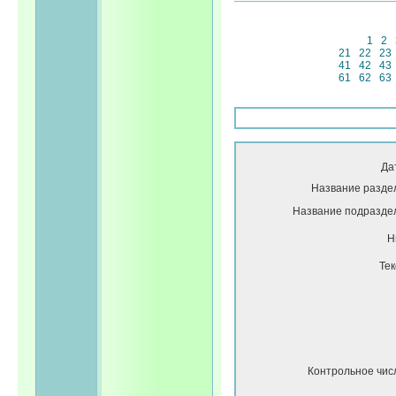
1
2
21
22
23
41
42
43
61
62
63
Да
Название разде
Название подразде
Н
Тек
Контрольное чис