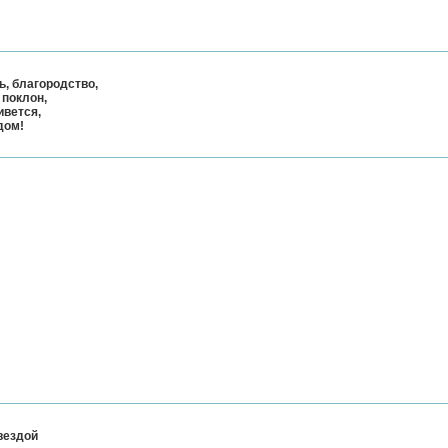
ь, благородство,
 поклон,
ивется,
дом!
вездой