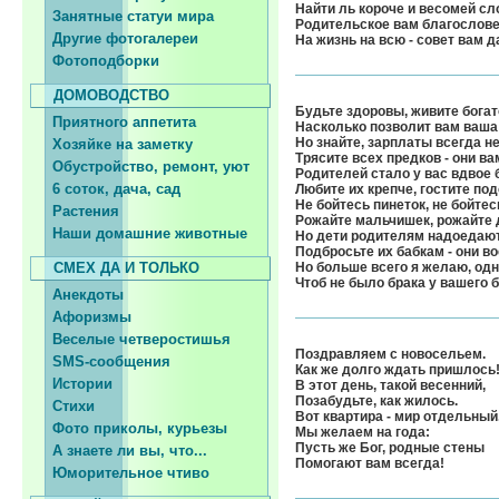
Найти ль короче и весомей сл
Занятные статуи мира
Родительское вам благослове
Другие фотогалереи
На жизнь на всю - совет вам 
Фотоподборки
ДОМОВОДСТВО
Будьте здоровы, живите богат
Приятного аппетита
Насколько позволит вам ваша
Но знайте, зарплаты всегда не
Хозяйке на заметку
Трясите всех предков - они ва
Обустройство, ремонт, уют
Родителей стало у вас вдвое 
6 соток, дача, сад
Любите их крепче, гостите по
Не бойтесь пинеток, не бойтес
Растения
Рожайте мальчишек, рожайте 
Наши домашние животные
Но дети родителям надоедают
Подбросьте их бабкам - они в
СМЕХ ДА И ТОЛЬКО
Но больше всего я желаю, одн
Чтоб не было брака у вашего б
Анекдоты
Афоризмы
Веселые четверостишья
Поздравляем с новосельем.
SMS-сообщения
Как же долго ждать пришлось
Истории
В этот день, такой весенний,
Позабудьте, как жилось.
Стихи
Вот квартира - мир отдельный
Фото приколы, курьезы
Мы желаем на года:
Пусть же Бог, родные стены
А знаете ли вы, что...
Помогают вам всегда!
Юморительное чтиво