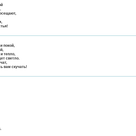
ой
.
осещают,
м,
стья!
и покой,
й,
и тепло,
дет светло.
чат,
ь вам скучать!
.