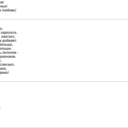
ов:
нье!
да любовь!
о,
 зарплата.
 хватает,
м добавят.
больше,
дольше.
ь пеленок -
девчонок.
,
оспитают.
ако,
рака!
!
.