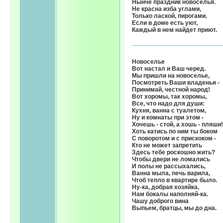
Нынче праздник новоселья.
Не красна изба углами,
Только лаской, пирогами.
Если в доме есть уют,
Каждый в нем найдет приют.
Новоселье
Вот настал и Ваш черед.
Мы пришли на новоселье,
Посмотреть Ваши владенья -
Принимай, честной народ!
Вот хоромы, так хоромы,
Все, что надо для души:
Кухня, ванна с туалетом,
Ну и комнаты при этом -
Хочешь - стой, а хошь - пляши!
Хоть катись по ним ты боком
С поворотом и с прискоком -
Кто не может запретить
Здесь тебе роскошно жить?
Чтобы двери не ломались
И полы не рассыхались,
Ванна мыла, печь варила,
Чтоб тепло в квартире было.
Ну-ка, добрая хозяйка,
Нам бокалы наполняй-ка.
Чашу доброго вина
Выпьем, братцы, мы до дна.