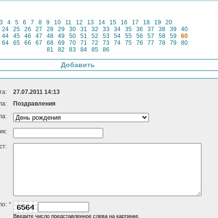
3
4
5
6
7
8
9
10
11
12
13
14
15
16
17
18
19
20
24
25
26
27
28
29
30
31
32
33
34
35
36
37
38
39
40
44
45
46
47
48
49
50
51
52
53
54
55
56
57
58
59
60
64
65
66
67
68
69
70
71
72
73
74
75
76
77
78
79
80
81
82
83
84
85
86
Добавить
та:
27.07.2011 14:13
ла:
Поздравления
ла:
ик:
ст:
ло:
*
Введите число представленное слева на картинке.