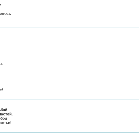
е
телось
ы.
е!
ьбой
пастей,
обой
астье!