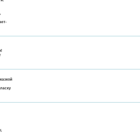
и.
,
ает-
и!
т
казкой
 ласку
,