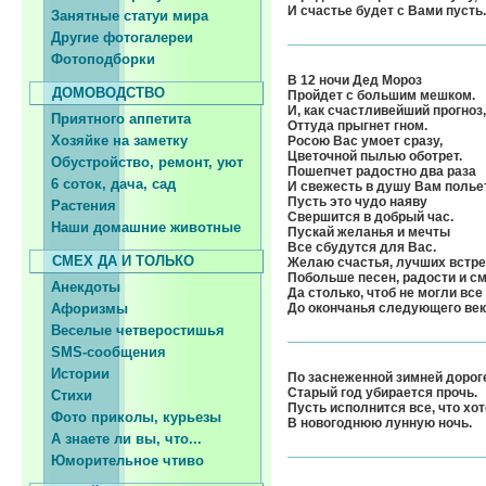
И счастье будет с Вами пусть.
Занятные статуи мира
Другие фотогалереи
Фотоподборки
В 12 ночи Дед Мороз
ДОМОВОДСТВО
Пройдет с большим мешком.
И, как счастливейший прогноз,
Приятного аппетита
Оттуда прыгнет гном.
Хозяйке на заметку
Росою Вас умоет сразу,
Цветочной пылью оботрет.
Обустройство, ремонт, уют
Пошепчет радостно два раза
6 соток, дача, сад
И свежесть в душу Вам польет
Пусть это чудо наяву
Растения
Свершится в добрый час.
Наши домашние животные
Пускай желанья и мечты
Все сбудутся для Вас.
СМЕХ ДА И ТОЛЬКО
Желаю счастья, лучших встре
Побольше песен, радости и см
Анекдоты
Да столько, чтоб не могли все
Афоризмы
До окончанья следующего век
Веселые четверостишья
SMS-сообщения
Истории
По заснеженной зимней дорог
Старый год убирается прочь.
Стихи
Пусть исполнится все, что хо
Фото приколы, курьезы
В новогоднюю лунную ночь.
А знаете ли вы, что...
Юморительное чтиво