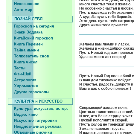
Веселись в этот день, не груст
Непознанное
Много счастья тебе я желаю,
Но особенно счастья в любви.
Авто мир
Пусть надежда тебя окрыляет
А судьба пусть тебя бережёт.
ПОЗНАЙ СЕБЯ
Этот день пусть тебя награжд
Друга жизни тебе принесёт.
Гороскоп на сегодня
Знаки Зодиака
Китайский гороскоп
Книга Перемен
Желаем вам любви и ласки,
Желаем в жизни доброй сказк
Тайна имени
Пусть Новый год вам принесе
Толкователь снов
Удач на много лет вперед!
Книга чисел
Тесты
Фэн-Шуй
Пусть Новый Год волшебной с
Астрология
В ваш дом тихонечко войдет,
И счастье, радость, доброту и
Хиромантия
Вам в дар с собою принесет!
Другие гороскопы
КУЛЬТУРА и ИСКУССТВО
Сверкающей желаем ночи,
Культура, искусство, истор.
Цветных таинственных огней.
Видео, кино
И все, что Ваше сердце хочет
Искусство татуировки
Пускай исполнится скорей.
Пусть холод не тревожит душу
Неоднозначная реклама
Зима не навевает грусть,
Объемные рисунки
И радость согревает в стужу,