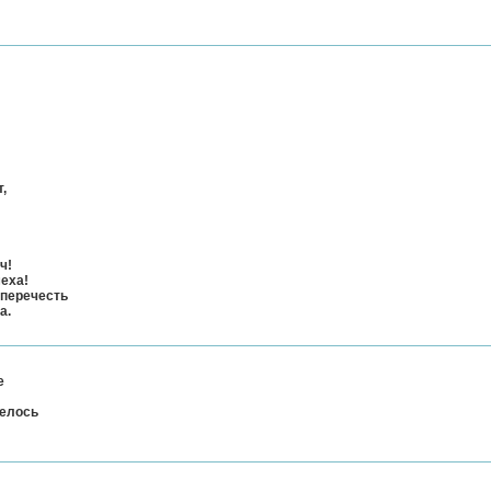
,
ч!
еха!
 перечесть
а.
е
телось