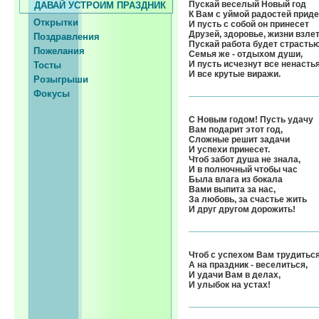
Пускай веселый Новый год
ДАВАЙ УСТРОИМ ПРАЗДНИК
К Вам с уймой радостей приде
Открытки
И пусть с собой он принесет
Друзей, здоровье, жизни взлет
Поздравления
Пускай работа будет страстью
Пожелания
Семья же - отдыхом души,
И пусть исчезнут все ненасть
Тосты
И все крутые виражи.
Розыгрыши
Фокусы
С Новым годом! Пусть удачу
Вам подарит этот год,
Сложные решит задачи
И успехи принесет.
Чтоб забот душа не знала,
И в полночный чтобы час
Была влага из бокала
Вами выпита за нас,
За любовь, за счастье жить
И друг другом дорожить!
Чтоб с успехом Вам трудиться
А на праздник - веселиться,
И удачи Вам в делах,
И улыбок на устах!