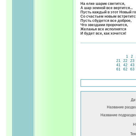
На елке шарик светится,
А шар земной все вертится...
Пусть каждый в этот Новый г
Со счастьем новым встретитс
Пусть сбудется все доброе,
Что звездами пророчится,
Желанья все исполнятся
И будет все, как хочется!
1
2
21
22
23
41
42
43
61
62
63
Да
Название разде
Название подразде
Н
Тек