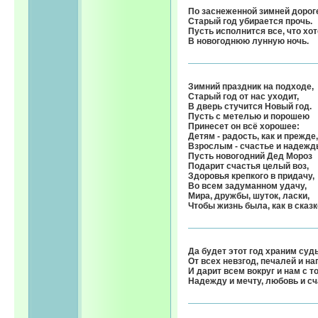
По заснеженной зимней дорог
Старый год убирается прочь.
Пусть исполнится все, что хо
В новогоднюю лунную ночь.
Зимний праздник на подходе,
Старый год от нас уходит,
В дверь стучится Новый год.
Пусть с метелью и порошею
Принесет он всё хорошее:
Детям - радость, как и прежде,
Взрослым - счастье и надежд
Пусть новогодний Дед Мороз
Подарит счастья целый воз,
Здоровья крепкого в придачу,
Во всем задуманном удачу,
Мира, дружбы, шуток, ласки,
Чтобы жизнь была, как в сказк
Да будет этот год храним суд
От всех невзгод, печалей и на
И дарит всем вокруг и нам с т
Надежду и мечту, любовь и сч