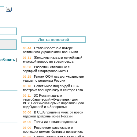
Лента новостей
Стало известно о потере
06:44
оптимизма украинскими военными
Женщины назвали нелюбимый
06:31
обавить
|
мужской вопрос во время секса
Развеяны связанные с
06:30
зарядкой смартфонов мифы
Генсек ООН осудил украинские
06:25
удары по регионам России
Совет мира под эгидой США
06:18
построит военную базу в секторе Газа
ВС России завели
06:11
термобарический «будильник» для
ВСУ. Российская армия поразила цели
под Одессой и в Запорожье
В США пришли в ужас от новой
06:00
ядерной доктрины из-за России
Толпа линчевала педофила
06:00
Россиянам рассказали о
06:00
портящих ремонт бытовых привычках