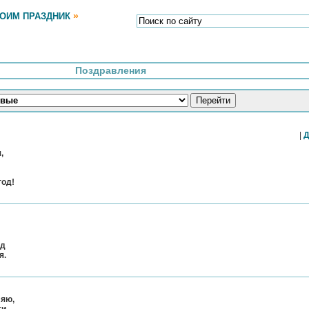
»
РОИМ ПРАЗДНИК
Поздравления
|
Д
,
год!
од
я.
ляю,