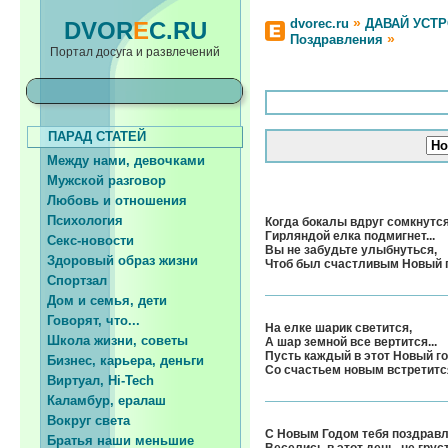
»
dvorec.ru
ДАВАЙ УСТ
DVOR
E
C.RU
»
Поздравления
Портал досуга и развлечений
ПАРАД СТАТЕЙ
Между нами, девочками
Мужской разговор
Любовь и отношения
Психология
Когда бокалы вдруг сомкнутся
Гирляндой елка подмигнет...
Секс-новости
Вы не забудьте улыбнуться,
Здоровый образ жизни
Чтоб был счастливым Новый 
Спортзал
Дом и семья, дети
Говорят, что...
На елке шарик светится,
Школа жизни, советы
А шар земной все вертится...
Пусть каждый в этот Новый г
Бизнес, карьера, деньги
Со счастьем новым встретитс
Виртуал, Hi-Tech
Каламбур, ералаш
Вокруг света
С Новым Годом тебя поздрав
Братья наши меньшие