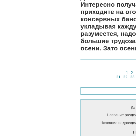
Интересно получ
приходите на ог
консервных бано
укладывая кажду
разумеется, надо
большие трудозат
осени. Зато осен
1
2
21
22
23
Да
Название разде
Название подразде
Н