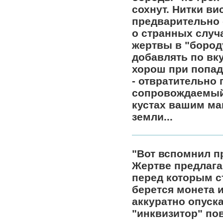
сохнут. Нитки ви
предварительно
о странных случа
жертвы в "бород
добавлять по вку
хорош при попада
- отвратительно
сопровождаемый 
кустах вашим ма
земли...
"Вот вспомнил п
Жертве предлагаю
перед которым с
берется монета и
аккуратно опуска
"инквизитор" по