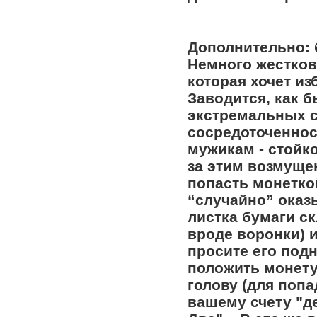
Дополнительно: б
Немного жестков
которая хочет из
Заводится, как б
экстремальных с
сосредоточенност
мужикам - стойк
за этим возмущен
попасть монетко
“случайно” оказ
листка бумаги ск
вроде воронки) и
просите его подн
положить монету
голову (для поп
вашему счету "де