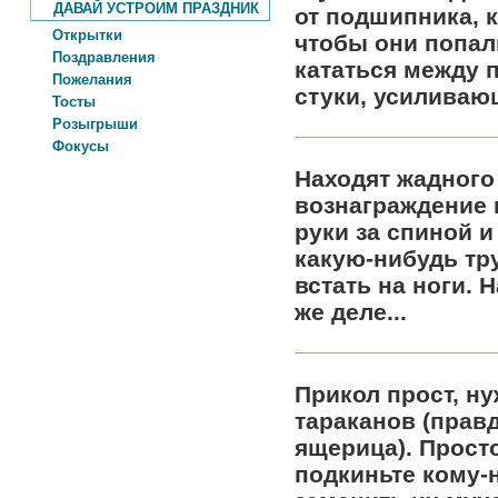
ДАВАЙ УСТРОИМ ПРАЗДНИК
от подшипника, к
Открытки
чтобы они попал
Поздравления
кататься между 
Пожелания
стуки, усиливаю
Тосты
Розыгрыши
Фокусы
Находят жадного
вознаграждение 
руки за спиной и
какую-нибудь тр
встать на ноги. 
же деле...
Прикол прост, ну
тараканов (прав
ящерица). Прост
подкиньте кому-