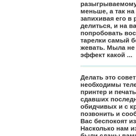
разыгрываемому 
меньше, а так на
запихивая его в 
делиться, и на в
попробовать вос
тарелки самый бо
жевать. Мыла не
эффект какой ...
Делать это сове
необходимы теле
принтер и печать
сдавших последн
обидчивых и с к
позвонить и соо
Вас беспокоят из 
Насколько нам и
были сданы вами