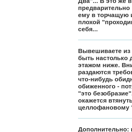
Два"... В это же
предварительно 
ему в торчащую и
плохой "проходи
себя...
Вывешиваете из 
быть настолько 
этажом ниже. Вни
раздаются требо
что-нибудь обид
обиженного - по
"это безобразие"
окажется втянут
целлофановому 
Дополнительно: 