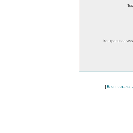
Тек
Контрольное чис
|
Блог портала
|