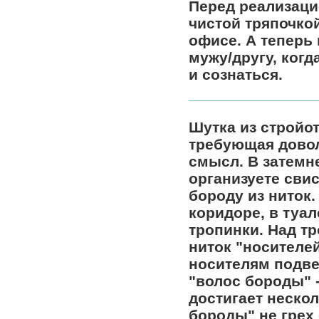
Перед реализаци
чистой тряпочко
офисе. А теперь 
мужу/другу, когд
и сознаться.
Шутка из стройо
требующая довол
смысл. В затемне
организуете сви
бороду из ниток
коридоре, в туал
тропинки. Над т
ниток "носителей
носителям подве
"волос бороды" -
достигает неско
бороды" не грех 