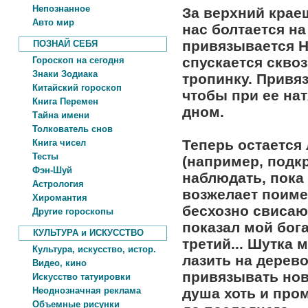
Непознанное
За верхний крае
Авто мир
нас болтается на
привязывается 
ПОЗНАЙ СЕБЯ
спускается сквоз
Гороскоп на сегодня
Знаки Зодиака
тропинку. Привя
Китайский гороскоп
чтобы при ее на
Книга Перемен
дном.
Тайна имени
Толкователь снов
Теперь остается
Книга чисел
Тесты
(например, подк
Фэн-Шуй
наблюдать, пока
Астрология
возжелает поиме
Хиромантия
бесхозно свисаю
Другие гороскопы
показал мой бог
КУЛЬТУРА и ИСКУССТВО
третий... Шутка 
Культура, искусство, истор.
лазить на дерево
Видео, кино
привязывать нов
Искусство татуировки
Неоднозначная реклама
душа хоть и пром
Объемные рисунки