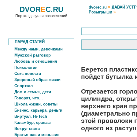
»
dvorec.ru
ДАВАЙ УСТ
DVOR
E
C.RU
»
Розыгрыши
Портал досуга и развлечений
ПАРАД СТАТЕЙ
Между нами, девочками
Мужской разговор
Любовь и отношения
Психология
Берется пластик
Секс-новости
пойдет бутылка и
Здоровый образ жизни
Спортзал
Отрезается горл
Дом и семья, дети
цилиндра, откры
Говорят, что...
Школа жизни, советы
верхнего края п
Бизнес, карьера, деньги
(диаметрально п
Виртуал, Hi-Tech
этой проволоки 
Каламбур, ералаш
одного из растущ
Вокруг света
Братья наши меньшие