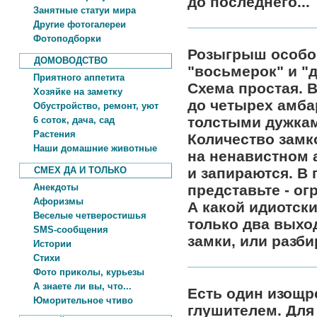
до последнего...
Занятные статуи мира
Другие фотогалереи
Фотоподборки
Розыгрыш особо
ДОМОВОДСТВО
"восьмерок" и "д
Приятного аппетита
Схема простая. 
Хозяйке на заметку
до четырех амба
Обустройство, ремонт, уют
толстыми дужка
6 соток, дача, сад
Растения
Количество замк
Наши домашние животные
на ненавистном 
СМЕХ ДА И ТОЛЬКО
и запираются. В 
Анекдоты
представьте - ог
Афоризмы
А какой идиотски
Веселые четверостишья
только два выхо
SMS-сообщения
замки, или разби
Истории
Стихи
Фото приколы, курьезы
А знаете ли вы, что...
Есть один изощр
Юморительное чтиво
глушителем. Для