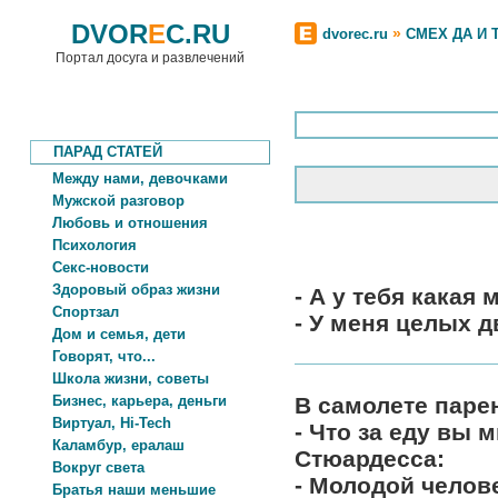
DVOR
E
C.RU
»
dvorec.ru
СМЕХ ДА И 
Портал досуга и развлечений
ПАРАД СТАТЕЙ
Между нами, девочками
Мужской разговор
Любовь и отношения
Психология
Секс-новости
Здоровый образ жизни
- А у тебя какая
Спортзал
- У меня целых д
Дом и семья, дети
Говорят, что...
Школа жизни, советы
Бизнес, карьера, деньги
В самолете паре
Виртуал, Hi-Tech
- Что за еду вы 
Каламбур, ералаш
Стюардесса:
Вокруг света
- Молодой челове
Братья наши меньшие