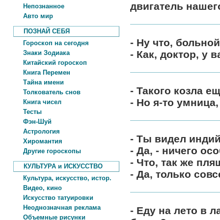
двигатель нашег
Непознанное
Авто мир
ПОЗНАЙ СЕБЯ
- Ну что, больно
Гороскоп на сегодня
- Как, доктор, у 
Знаки Зодиака
Китайский гороскоп
Книга Перемен
Тайна имени
- Такого козла ещ
Толкователь снов
- Но я-то умница,
Книга чисел
Тесты
Фэн-Шуй
Астрология
- Ты видел инди
Хиромантия
- Да, - ничего ос
Другие гороскопы
- Что, так же пл
КУЛЬТУРА и ИСКУССТВО
- Да, только сов
Культура, искусство, истор.
Видео, кино
Искусство татуировки
Неоднозначная реклама
- Еду на лето в 
Объемные рисунки