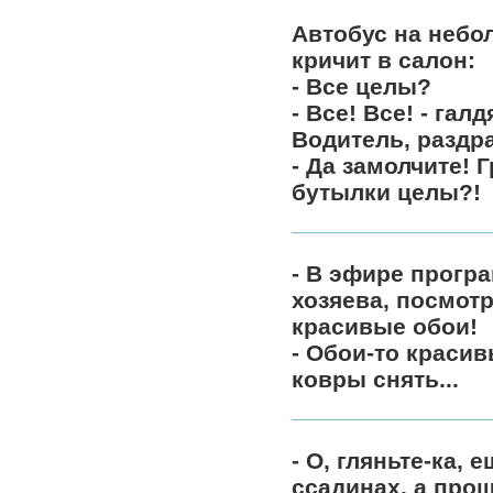
Автобус на небо
кричит в салон:
- Все целы?
- Все! Все! - гал
Водитель, раздр
- Да замолчите! 
бутылки целы?!
- В эфире прогр
хозяева, посмотр
красивые обои!
- Обои-то красив
ковры снять...
- О, гляньте-ка,
ссадинах, а прош