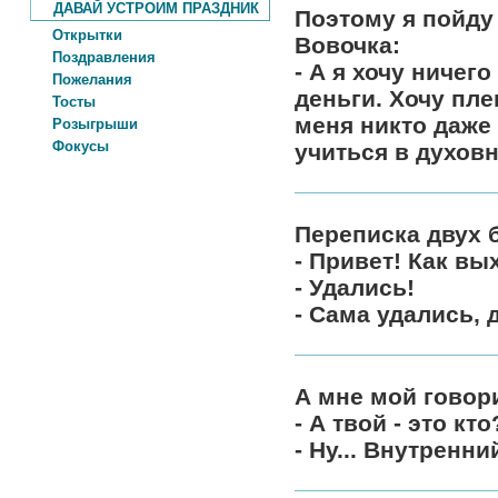
ДАВАЙ УСТРОИМ ПРАЗДНИК
Поэтому я пойду
Открытки
Вовочка:
Поздравления
- А я хочу ничег
Пожелания
деньги. Хочу пле
Тосты
меня никто даже
Розыгрыши
Фокусы
учиться в духов
Переписка двух 
- Привет! Как в
- Удались!
- Сама удались, 
А мне мой говори
- А твой - это кто
- Ну... Внутренни