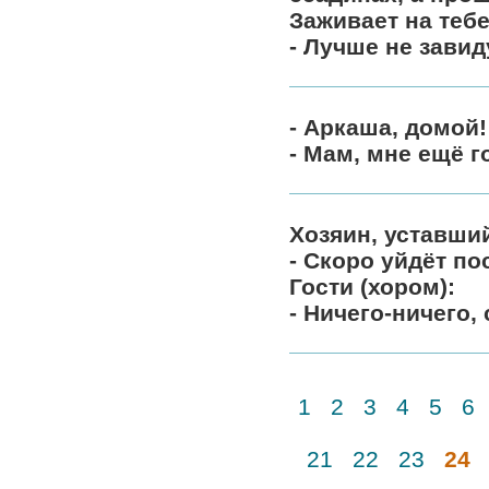
Заживает на тебе,
- Лучше не завид
- Аркаша, домой!
- Мам, мне ещё г
Хозяин, уставший
- Скоро уйдёт по
Гости (хором):
- Ничего-ничего,
1
2
3
4
5
6
21
22
23
24