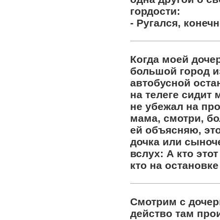
гордости:
- Ругался, конеч
Когда моей доче
большой город и
автобусной остан
на телеге сидит 
не убежал на про
мама, смотри, б
ей объясняю, это
дочка или сыноч
вслух: А кто этот
кто на остановк
Смотрим с дочерь
действо там прои