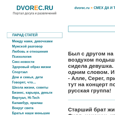
DVOR
E
C.RU
»
dvorec.ru
СМЕХ ДА И 
Портал досуга и развлечений
ПАРАД СТАТЕЙ
Между нами, девочками
Мужской разговор
Любовь и отношения
Был с другом на 
Психология
воздухом подыша
Секс-новости
сидела девушка. 
Здоровый образ жизни
одним словом. И
Спортзал
Дом и семья, дети
- Алле, Серег, п
Говорят, что...
тут на концерт 
Школа жизни, советы
русская группа!
Бизнес, карьера, деньги
Виртуал, Hi-Tech
Каламбур, ералаш
Вокруг света
Старший брат жив
Братья наши меньшие