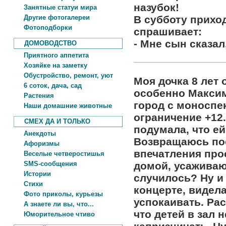
назубок!
Занятные статуи мира
Другие фотогалереи
В субботу приход
Фотоподборки
спрашивает:
- Мне сын сказал,
ДОМОВОДСТВО
Приятного аппетита
Хозяйке на заметку
Обустройство, ремонт, уют
Моя дочка 8 лет
6 соток, дача, сад
особенно Максим
Растения
город с моноспе
Наши домашние животные
ограничение +12.
СМЕХ ДА И ТОЛЬКО
подумала, что ей
Анекдоты
Возвращаюсь пос
Афоризмы
впечатления прос
Веселые четверостишья
SMS-сообщения
домой, усаживаю
Истории
случилось? Ну и 
Стихи
концерте, видела
Фото приколы, курьезы
успокаивать. Ра
А знаете ли вы, что...
что детей в зал 
Юморительное чтиво