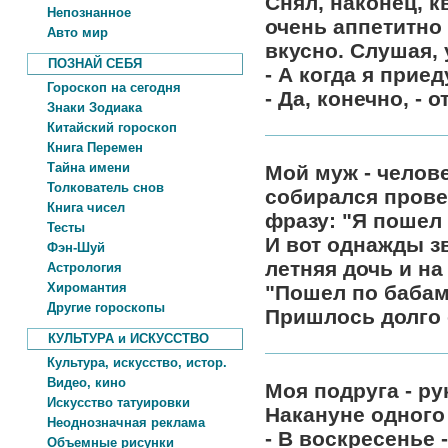
Снял, наконец, 
Непознанное
очень аппетитно 
Авто мир
вкусно. Слушая, 
ПОЗНАЙ СЕБЯ
- А когда я прие
Гороскоп на сегодня
- Да, конечно, - 
Знаки Зодиака
Китайский гороскоп
Книга Перемен
Тайна имени
Мой муж - челов
Толкователь снов
собирался прове
Книга чисел
фразу: "Я пошел 
Тесты
И вот однажды з
Фэн-Шуй
летняя дочь и на
Астрология
Хиромантия
"Пошел по бабам
Другие гороскопы
Пришлось долго 
КУЛЬТУРА и ИСКУССТВО
Культура, искусство, истор.
Видео, кино
Моя подруга - р
Искусство татуировки
Накануне одного
Неоднозначная реклама
- В воскресенье 
Объемные рисунки