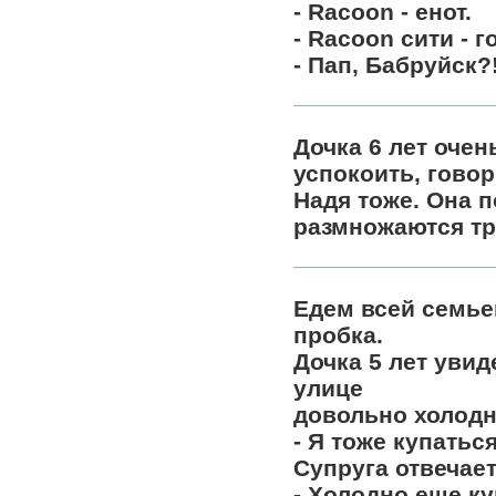
- Racoon - енот.
- Racoon сити - г
- Пап, Бабруйск?!
Дочка 6 лет очен
успокоить, говор
Надя тоже. Она п
размножаются тр
Едем всей семье
пробка.
Дочка 5 лет увид
улице
довольно холодно
- Я тоже купаться
Супруга отвечает
- Холодно еще ку