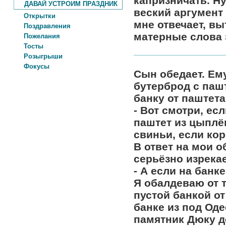
капризничать. Ну
ДАВАЙ УСТРОИМ ПРАЗДНИК
веский аргумент 
Открытки
мне отвечает, выт
Поздравления
матерные слова 
Пожелания
Тосты
Розыгрыши
Фокусы
Сын обедает. Ему
бутерброд с паш
банку от паштета
- Вот смотри, ес
паштет из цыплён
свиньи, если кор
В ответ на мои о
серьёзно изрекае
- А если на банк
Я обалдеваю от т
пустой банкой от
банке из под Од
памятник Дюку 