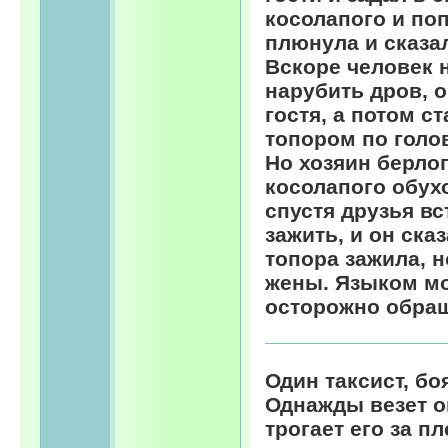
косолапого и поп
плюнула и сказал
Вскоре человек 
нарубить дров, о
гостя, а потом с
топором по голо
Но хозяин берлог
косолапого обух
спустя друзья вс
зажить, и он ска
топора зажила, н
жены. Языком мо
осторожно обращ
Один таксист, бо
Однажды везет о
трогает его за п