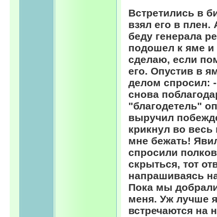
Встретились в би
взял его в плен.
беду генерала р
подошел к яме и 
сделаю, если по
его. Опустив в я
делом спросил: -
снова поблагодар
"благодетель" оп
выручил побежде
крикнул во весь 
мне бежать! Явил
спросили полков
скрыться, тот от
напрашиваясь на
Пока мы добрали
меня. Уж лучше 
встречаются на 