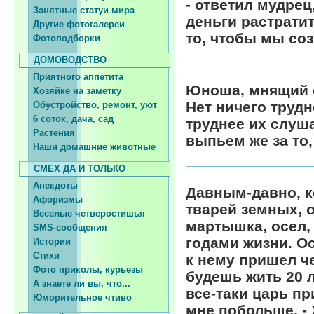
- ответил мудрец
Занятные статуи мира
деньги растратит
Другие фотогалереи
то, чтобы мы соз
Фотоподборки
ДОМОВОДСТВО
Приятного аппетита
Юноша, мнящий се
Хозяйке на заметку
Нет ничего трудн
Обустройство, ремонт, уют
6 соток, дача, сад
труднее их слуша
Растения
выпьем же за то
Наши домашние животные
СМЕХ ДА И ТОЛЬКО
Анекдоты
Давным-давно, ко
Афоризмы
тварей земных, о
Веселые четверостишья
мартышка, осел,
SMS-сообщения
годами жизни. Ос
Истории
Стихи
к нему пришел че
Фото приколы, курьезы
будешь жить 20 ле
А знаете ли вы, что...
все-таки царь пр
Юморительное чтиво
мне побольше. - 