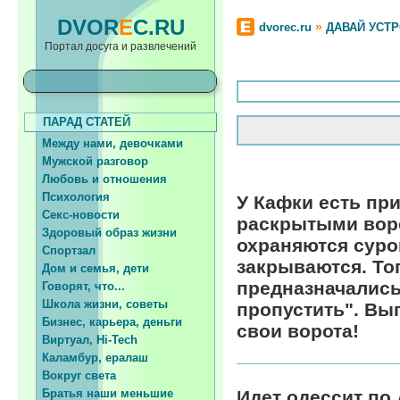
DVOR
E
C.RU
»
dvorec.ru
ДАВАЙ УСТ
Портал досуга и развлечений
ПАРАД СТАТЕЙ
Между нами, девочками
Мужской разговор
Любовь и отношения
Психология
У Кафки есть при
Секс-новости
раскрытыми воро
Здоровый образ жизни
охраняются суро
Спортзал
закрываются. Тог
Дом и семья, дети
предназначались
Говорят, что...
Школа жизни, советы
пропустить". Вып
Бизнес, карьера, деньги
свои ворота!
Виртуал, Hi-Tech
Каламбур, ералаш
Вокруг света
Братья наши меньшие
Идет одессит по 