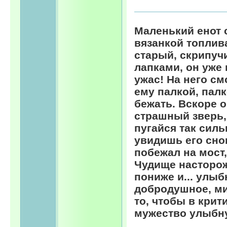
Маленький енот 
вязанкой топлив
старый, скрипуч
лапками, он уже 
ужас! На него с
ему палкой, пал
бежать. Вскоре о
страшный зверь, 
пугайся так силь
увидишь его сно
побежал на мост,
Чудище насторож
пониже и... улыб
добродушное, ми
то, чтобы в кри
мужество улыбну