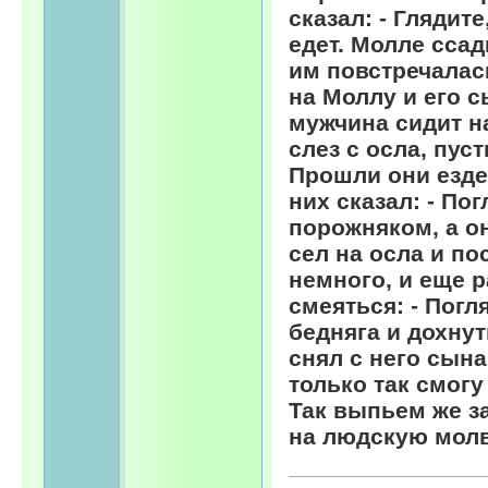
сказал: - Глядит
едет. Молле ссад
им повстречалас
на Моллу и его с
мужчина сидит н
слез с осла, пус
Прошли они езде
них сказал: - По
порожняком, а он
сел на осла и п
немного, и еще р
смеяться: - Погл
бедняга и дохнут
снял с него сына
только так смогу
Так выпьем же з
на людскую молв