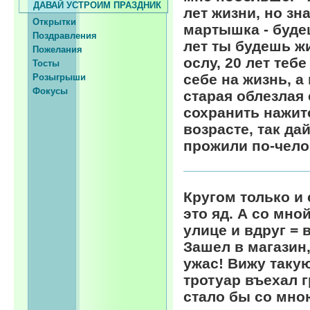
ДАВАЙ УСТРОИМ ПРАЗДНИК
лет жизни, но зн
Открытки
мартышка - буде
Поздравления
лет ты будешь жи
Пожелания
ослу, 20 лет теб
Тосты
себе на жизнь, 
Розыгрыши
Фокусы
старая облезлая 
сохранить нажит
возрасте, так да
прожили по-чело
Кругом только и 
это яд. А со мно
улице и вдруг = 
Зашел в магазин,
ужас! Вижу такую
тротуар въехал г
стало бы со мно