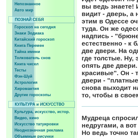
Непознанное
вы ведь знаете! 
Авто мир
видит - дверь, а
ПОЗНАЙ СЕБЯ
этим в Одессе оч
Гороскоп на сегодня
туда. Он же одес
Знаки Зодиака
надпись - "брюне
Китайский гороскоп
естественно - к 
Книга Перемен
две двери. На одн
Тайна имени
где толстые. Ну, 
Толкователь снов
Книга чисел
опять две двери.
Тесты
красивые". Он - 
Фэн-Шуй
двери - "платные
Астрология
снова выходит на
Хиромантия
то, чтобы в сво
Другие гороскопы
КУЛЬТУРА и ИСКУССТВО
Культура, искусство, истор.
Мудреца спросили
Видео, кино
Искусство татуировки
недругами, а вот
Неоднозначная реклама
Но ведь точно та
Объемные рисунки