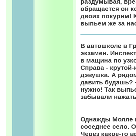
раздумывая, врез
обращается он ко 
двоих покурим! К
выпьем же за на
В автошколе в Г
экзамен. Инспек
в мащина по узко
Спpава - кpутой-
дэвушка. А pядо
давить будэшь? -
нужно! Так выпье
забывали нажать
Однажды Молле в
соседнее село. 
Через какое-то в