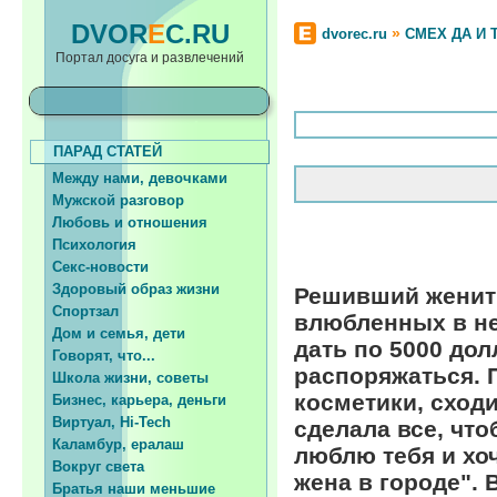
DVOR
E
C.RU
»
dvorec.ru
СМЕХ ДА И 
Портал досуга и развлечений
ПАРАД СТАТЕЙ
Между нами, девочками
Мужской разговор
Любовь и отношения
Психология
Секс-новости
Здоровый образ жизни
Решивший женить
Спортзал
влюбленных в не
Дом и семья, дети
дать по 5000 дол
Говорят, что...
распоряжаться. 
Школа жизни, советы
косметики, сходи
Бизнес, карьера, деньги
Виртуал, Hi-Tech
сделала все, что
Каламбур, ералаш
люблю тебя и хоч
Вокруг света
жена в городе". 
Братья наши меньшие