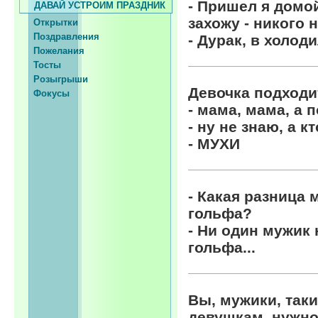
- Пришел я домой
ДАВАЙ УСТРОИМ ПРАЗДНИК
захожу - никого н
Открытки
Поздравления
- Дурак, в холод
Пожелания
Тосты
Розыгрыши
Девочка подходи
Фокусы
- мама, мама, а
- ну не знаю, а кт
- МУХИ
- Какая разница
гольфа?
- Ни один мужик
гольфа...
Вы, мужики, таки
девушкам, нужно