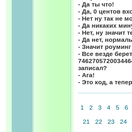
- Да ты что!
- Да, 0 центов в
- Нет ну так не
- Да никаких мин
- Нет, ну значит
- Да нет, нормал
- Значит роуминг
- Все везде бере
746270572003446
записал?
- Ага!
- Это код, а теп
1
2
3
4
5
6
21
22
23
24