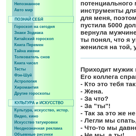
потенциального 
Непознанное
инструменты для 
Авто мир
для меня, поэтом
ПОЗНАЙ СЕБЯ
пустила 5000 дол
Гороскоп на сегодня
вернула мужчине
Знаки Зодиака
ты понял, что я 
Китайский гороскоп
Книга Перемен
женился на той, 
Тайна имени
Толкователь снов
Книга чисел
Приходит мужик 
Тесты
Фэн-Шуй
Его коллега спр
Астрология
- Кто это тебя та
Хиромантия
- Жена.
Другие гороскопы
- За что?
КУЛЬТУРА и ИСКУССТВО
- За "ты"!
Культура, искусство, истор.
- Так за это же н
Видео, кино
- Легли мы спать
Искусство татуировки
- Что-то мы давн
Неоднозначная реклама
- Не мы, а ты!
Объемные рисунки