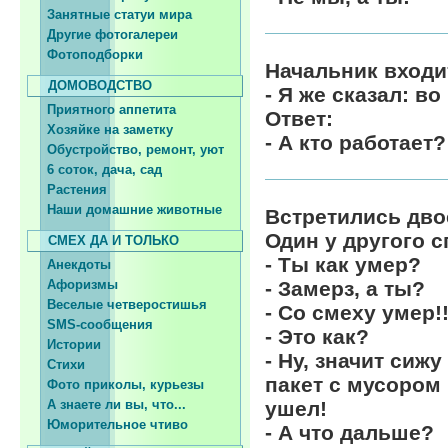
Занятные статуи мира
Другие фотогалереи
Фотоподборки
Начальник входит
ДОМОВОДСТВО
- Я же сказал: в
Приятного аппетита
Ответ:
Хозяйке на заметку
- А кто работает?
Обустройство, ремонт, уют
6 соток, дача, сад
Растения
Наши домашние животные
Встретились дво
Один у другого 
СМЕХ ДА И ТОЛЬКО
- Ты как умер?
Анекдоты
Афоризмы
- Замерз, а ты?
Веселые четверостишья
- Со смеху умер!!
SMS-сообщения
- Это как?
Истории
- Ну, значит сиж
Стихи
пакет с мусором 
Фото приколы, курьезы
А знаете ли вы, что...
ушел!
Юморительное чтиво
- А что дальше?