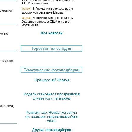
БПЛА в Лейпциге
В Германии высказались о
02:19
емления
досрочной отставке Мерца
Координирующего помощь
02:18
Украине генерала США сняли с
должности
Все новости
ом не
Гороскоп на сегодня
еческим
Тематические фотоподборки
Французский Легион
Модель становится прозрачной и
сливается с пейзажем
отнялся,
Компакт-кар. Немцы устроили
фотосессию игрушечному Opel
Adam
|
Другие фотоподборки
|