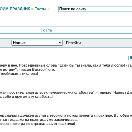
»
»
РОИМ ПРАЗДНИК
Тосты
Тосты
|
Д
еру в неё. Повседневные слова "Если бы ты знала, как я тебя люблю! - 
 истину", - писал Виктор Гюго.
м любимым эти слова!
мая простительная из всех человеческих слабостей", - говорил Чарльз Ди
 себе и другим эту слабость!
век сначала должен изучить теорию, а потом перейти к практике. В любви 
тся тогда, когда практика уже закончилась.
теория никогда не отрывалась от практики!