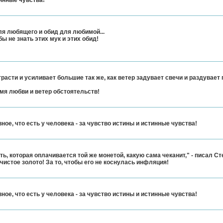
инные чувства!
для любящего и обид для любимой...
бы не знать этих мук и этих обид!
расти и усиливает большие так же, как ветер задувает свечи и раздувает 
мя любви и ветер обстоятельств!
ое, что есть у человека - за чувство истины и истинные чувства!
ь, которая оплачивается той же монетой, какую сама чеканит," - писал Ст
чистое золото! За то, чтобы его не коснулась инфляция!
ое, что есть у человека - за чувство истины и истинные чувства!