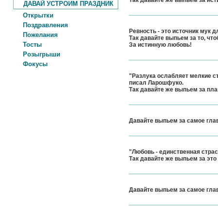
Так давайте же выпьем за ист
ДАВАЙ УСТРОИМ ПРАЗДНИК
Открытки
Поздравления
Ревность - это источник мук 
Пожелания
Так давайте выпьем за то, что
Тосты
За истинную любовь!
Розыгрыши
Фокусы
"Разлука ослабляет мелкие ст
писал Ларошфуко.
Так давайте же выпьем за пла
Давайте выпьем за самое главн
"Любовь - единственная страст
Так давайте же выпьем за это 
Давайте выпьем за самое главн