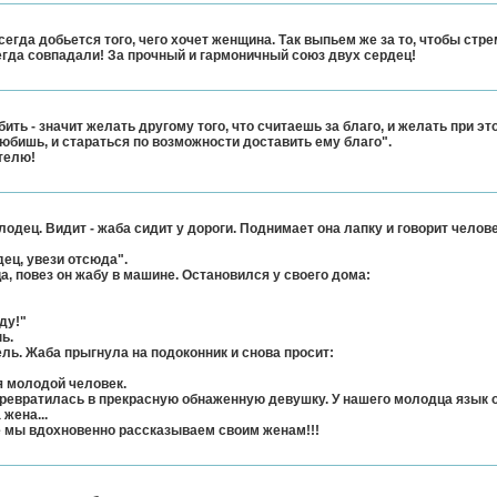
сегда добьется того, чего хочет женщина. Так выпьем же за то, чтобы стр
гда совпадали! За прочный и гармоничный союз двух сердец!
ть - значит желать другому того, что считаешь за благо, и желать при эт
 любишь, и стараться по возможности доставить ему благо".
телю!
одец. Видит - жаба сидит у дороги. Поднимает она лапку и говорит челов
ец, увези отсюда".
, повез он жабу в машине. Остановился у своего дома:
ду!"
ь.
ль. Жаба прыгнула на подоконник и снова просит:
ся молодой человек.
превратилась в прекрасную обнаженную девушку. У нашего молодца язык 
 жена...
ые мы вдохновенно рассказываем своим женам!!!