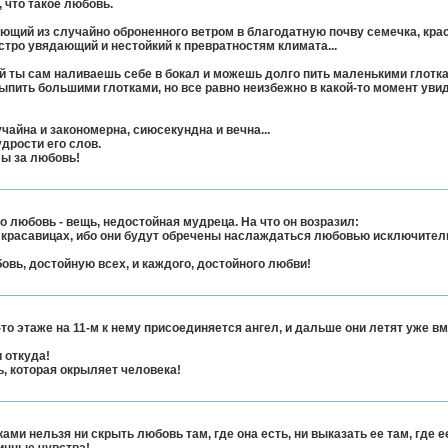
 что такое любовь.
тающий из случайно оброненного ветром в благодатную почву семечка, кра
тро увядающий и нестойкий к превратностям климата...
рый ты сам наливаешь себе в бокал и можешь долго пить маленькими глотк
ыпить большими глотками, но все равно неизбежно в какой-то момент уви
учайна и закономерна, сиюсекундна и вечна...
удрости его слов.
ы за любовь!
 любовь - вещь, недостойная мудреца. На что он возразил:
ых красавицах, ибо они будут обречены наслаждаться любовью исключител
овь, достойную всех, и каждого, достойного любви!
-то этаже на 11-м к нему присоединяется ангел, и дальше они летят уже вм
 откуда!
, которая окрыляет человека!
ми нельзя ни скрыть любовь там, где она есть, ни выказать ее там, где ее 