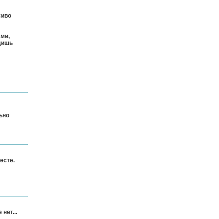
сиво
ами,
дишь
ьно
есте.
нет...