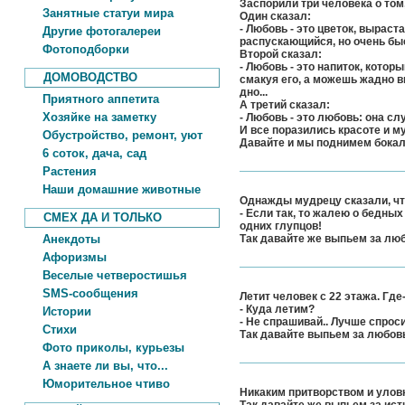
Заспорили три человека о том,
Занятные статуи мира
Один сказал:
- Любовь - это цветок, вырас
Другие фотогалереи
распускающийся, но очень быс
Фотоподборки
Второй сказал:
- Любовь - это напиток, кото
ДОМОВОДСТВО
смакуя его, а можешь жадно в
дно...
Приятного аппетита
А третий сказал:
Хозяйке на заметку
- Любовь - это любовь: она сл
И все поразились красоте и м
Обустройство, ремонт, уют
Давайте и мы поднимем бокал
6 соток, дача, сад
Растения
Наши домашние животные
Однажды мудрецу сказали, что
- Если так, то жалею о бедн
СМЕХ ДА И ТОЛЬКО
одних глупцов!
Анекдоты
Так давайте же выпьем за люб
Афоризмы
Веселые четверостишья
SMS-сообщения
Летит человек с 22 этажа. Где
- Куда летим?
Истории
- Не спрашивай.. Лучше спроси
Стихи
Так давайте выпьем за любовь
Фото приколы, курьезы
А знаете ли вы, что...
Юморительное чтиво
Никаким притворством и уловка