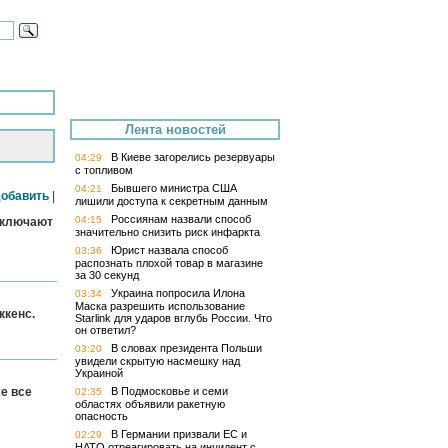
Лента новостей
В Киеве загорелись резервуары
04:29
с топливом
Бывшего министра США
04:21
обавить
|
лишили доступа к секретным данным
Россиянам назвали способ
04:15
заключают
значительно снизить риск инфаркта
Юрист назвала способ
03:36
распознать плохой товар в магазине
за 30 секунд
Украина попросила Илона
03:34
Маска разрешить использование
ккенс.
Starlink для ударов вглубь России. Что
он ответил?
В словах президента Польши
03:20
увидели скрытую насмешку над
Украиной
же все
В Подмосковье и семи
02:35
областях объявили ракетную
опасность
В Германии призвали ЕС и
02:29
НАТО отреагировать на инцидент с