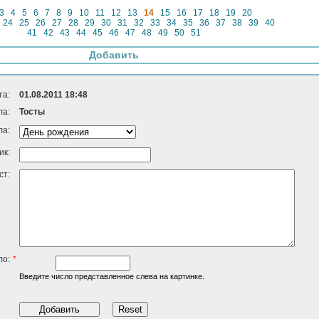
3
4
5
6
7
8
9
10
11
12
13
14
15
16
17
18
19
20
24
25
26
27
28
29
30
31
32
33
34
35
36
37
38
39
40
41
42
43
44
45
46
47
48
49
50
51
Добавить
та:
01.08.2011 18:48
ла:
Тосты
ла:
ик:
ст:
ло:
*
Введите число представленное слева на картинке.