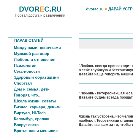
DVOR
E
C.RU
»
dvorec.ru
ДАВАЙ УСТ
Портал досуга и развлечений
ПАРАД СТАТЕЙ
Между нами, девочками
Мужской разговор
Любовь и отношения
Психология
"Любовь всегда превосходит в
в себе глубокую и бесконечную
Секс-новости
Давайте чаще говорить наши
Здоровый образ жизни
Спортзал
Дом и семья, дети
"Любовь - интереснейшая и са
Говорят, что...
Давайте будем всегда прощать
Школа жизни, советы
Бизнес, карьера, деньги
Виртуал, Hi-Tech
Жизнь так устроена, что чело
Каламбур, ералаш
наоборот. Теоретиками становя
Вокруг света
Давайте выпьем за то, чтобы 
Братья наши меньшие