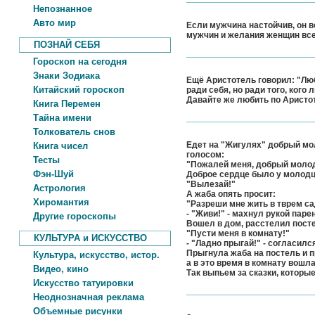
Непознанное
Авто мир
Если мужчина настойчив, он в
мужчин и желания женщин все
ПОЗНАЙ СЕБЯ
Гороскоп на сегодня
Знаки Зодиака
Ещё Аристотель говорил: "Люби
Китайский гороскоп
ради себя, но ради того, кого
Давайте же любить по Аристо
Книга Перемен
Тайна имени
Толкователь снов
Едет на "Жигулях" добрый мол
Книга чисел
голосом:
Тесты
"Пожалей меня, добрый молод
Фэн-Шуй
Доброе сердце было у молодца
"Вылезай!"
Астрология
А жаба опять просит:
Хиромантия
"Разреши мне жить в тврем са
- "Живи!" - махнул рукой парен
Другие гороскопы
Вошел в дом, расстелил посте
"Пусти меня в комнату!"
КУЛЬТУРА и ИСКУССТВО
- "Ладно прыгай!" - согласил
Прыгнула жаба на постель и 
Культура, искусство, истор.
а в это время в комнату вошла
Видео, кино
Так выпьем за сказки, котор
Искусство татуировки
Неоднозначная реклама
Объемные рисунки