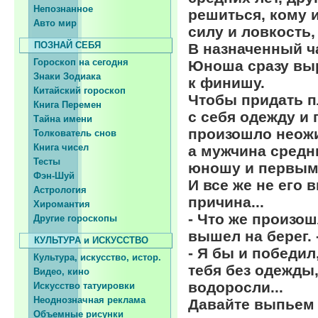
Непознанное
решиться, кому и
Авто мир
силу и ловкость
ПОЗНАЙ СЕБЯ
В назначенный ч
Гороскоп на сегодня
Юноша сразу выр
Знаки Зодиака
к финишу.
Китайский гороскоп
Чтобы придать п
Книга Перемен
с себя одежду и 
Тайна имени
произошло неожи
Толкователь снов
Книга чисел
а мужчина средн
Тесты
юношу и первым
Фэн-Шуй
И все же не его 
Астрология
причина...
Хиромантия
- Что же произош
Другие гороскопы
вышел на берег. 
КУЛЬТУРА и ИСКУССТВО
- Я бы и победил
Культура, искусство, истор.
тебя без одежды
Видео, кино
водоросли...
Искусство татуировки
Неоднозначная реклама
Давайте выпьем 
Объемные рисунки