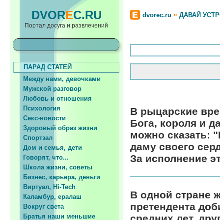
DVOR
E
C.RU
»
dvorec.ru
ДАВАЙ УСТ
Портал досуга и развлечений
ПАРАД СТАТЕЙ
Между нами, девочками
Мужской разговор
Любовь и отношения
Психология
В рыцарские вре
Секс-новости
Бога, короля и д
Здоровый образ жизни
можно сказать: 
Спортзал
даму своего серд
Дом и семья, дети
За исполнение эт
Говорят, что...
Школа жизни, советы
Бизнес, карьера, деньги
Виртуал, Hi-Tech
В одной стране 
Каламбур, ералаш
претендента доб
Вокруг света
Братья наши меньшие
средних лет, др