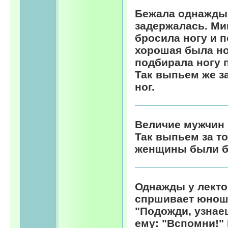
Бежaла однажды 
задержалась. Мим
бросила ногу и 
хорошая была но
подбирала ногу п
Так выпьем же за
ног.
Величие мужчин в
Так выпьем за т
женщины были б
Однажды у лекто
спршивает юноша,
"Подожди, узнаеш
ему: "Вспомни!" 