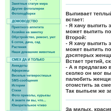
Занятные статуи мира
Другие фотогалереи
Выпивает теплый 
Фотоподборки
встает:
ДОМОВОДСТВО
- Я хачу выпить 
Приятного аппетита
может выпить по
Хозяйке на заметку
Второй:
Обустройство, ремонт, уют
6 соток, дача, сад
- Я хачу выпить 
Растения
может выпить по
Наши домашние животные
дэсятерых женщ
СМЕХ ДА И ТОЛЬКО
Встает третий, с
Анекдоты
- А я предлагаю 
Афоризмы
сколко он мог вы
Веселые четверостишья
палюбить жeнщин
SMS-сообщения
отомстить за сме
Истории
Так выпьем же з
Стихи
Фото приколы, курьезы
А знаете ли вы, что...
Юморительное чтиво
За милых, краси