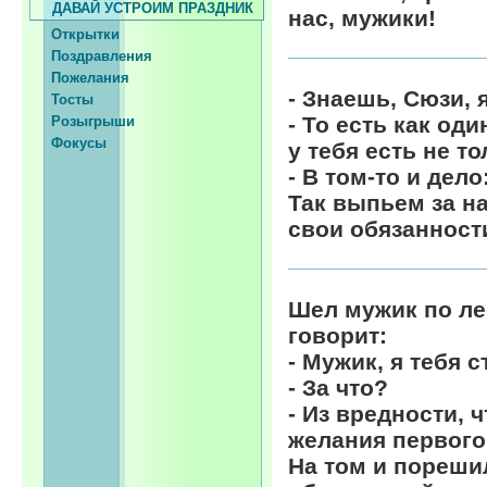
ДАВАЙ УСТРОИМ ПРАЗДНИК
нас, мужики!
Открытки
Поздравления
Пожелания
- Знаешь, Сюзи, 
Тосты
- То есть как од
Розыгрыши
Фокусы
у тебя есть не т
- В том-то и дел
Так выпьем за н
свои обязанности
Шел мужик по ле
говорит:
- Мужик, я тебя с
- За что?
- Из вредности, 
желания первого
На том и пореши