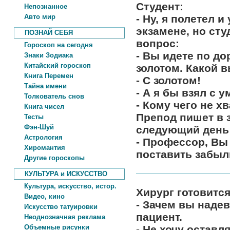
Студент:
Непознанное
Авто мир
- Ну, я полетел 
экзамене, но сту
ПОЗНАЙ СЕБЯ
вопрос:
Гороскоп на сегодня
- Вы идете по до
Знаки Зодиака
Китайский гороскоп
золотом. Какой 
Книга Перемен
- С золотом!
Тайна имени
- А я бы взял с у
Толкователь снов
- Кому чего не хв
Книга чисел
Препод пишет в за
Тесты
Фэн-Шуй
следующий день 
Астрология
- Профессор, Вы 
Хиромантия
поставить забыл
Другие гороскопы
КУЛЬТУРА и ИСКУССТВО
Культура, искусство, истор.
Хирург готовитс
Видео, кино
- Зачем вы наде
Искусство татуировки
пациент.
Неоднозначная реклама
Объемные рисунки
- Не хочу оставл