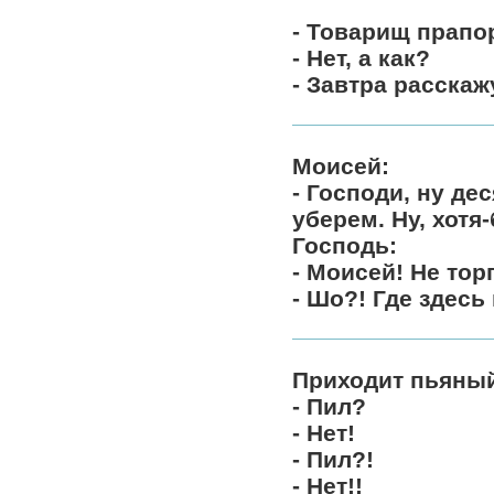
- Товарищ прапор
- Нет, а как?
- Завтра расскажу
Моисей:
- Господи, ну де
уберем. Ну, хотя
Господь:
- Моисей! Не тор
- Шо?! Где здесь
Приходит пьяный
- Пил?
- Нет!
- Пил?!
- Нет!!