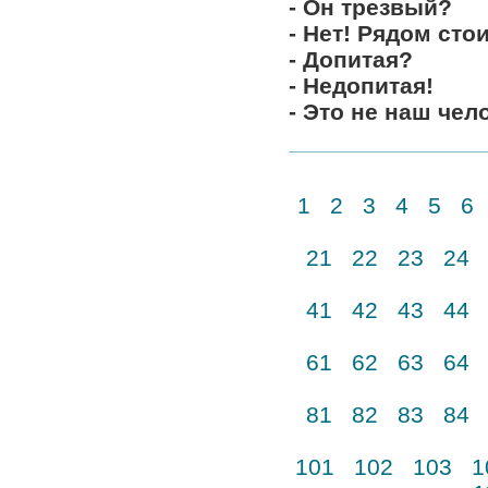
- Он трезвый?
- Нет! Рядом сто
- Допитая?
- Недопитая!
- Это не наш чел
1
2
3
4
5
6
21
22
23
24
41
42
43
44
61
62
63
64
81
82
83
84
101
102
103
1