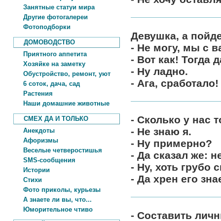
Занятные статуи мира
Другие фотогалереи
Фотоподборки
Девушка, а пойд
ДОМОВОДСТВО
- Не могу, мы с 
Приятного аппетита
- Вот как! Тогда
Хозяйке на заметку
- Ну ладно.
Обустройство, ремонт, уют
- Ага, сработало
6 соток, дача, сад
Растения
Наши домашние животные
- Сколько у нас 
СМЕХ ДА И ТОЛЬКО
- Не знаю я.
Анекдоты
Афоризмы
- Ну примерно?
Веселые четверостишья
- Да сказал же: н
SMS-сообщения
- Ну, хоть грубо с
Истории
- Да хрен его зна
Стихи
Фото приколы, курьезы
А знаете ли вы, что...
Юморительное чтиво
- Составить лич