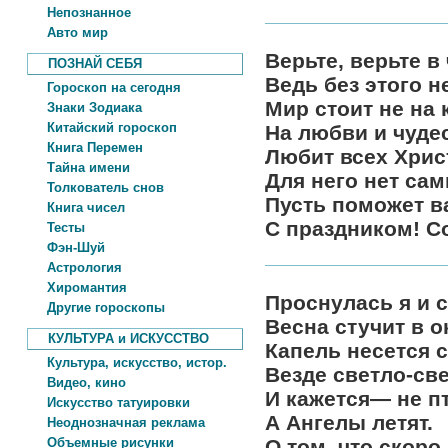
Непознанное
Авто мир
Верьте, верьте в
ПОЗНАЙ СЕБЯ
Ведь без этого н
Гороскоп на сегодня
Мир стоит не на 
Знаки Зодиака
Китайский гороскоп
На любви и чуде
Книга Перемен
Любит всех Хрис
Тайна имени
Для него нет са
Толкователь снов
Пусть поможет в
Книга чисел
С праздником! С
Тесты
Фэн-Шуй
Астрология
Хиромантия
Проснулась я и
Другие гороскопы
Весна стучит в о
КУЛЬТУРА и ИСКУССТВО
Капель несется 
Культура, искусство, истор.
Везде светло-све
Видео, кино
И кажется— не п
Искусство татуировки
А Ангелы летят.
Неоднозначная реклама
Объемные рисунки
О том, что скоро