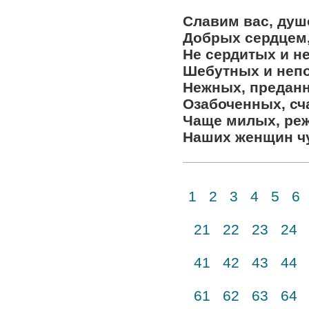
Славим вас, душ
Добрых сердцем,
Не сердитых и не
Шебутных и неп
Нежных, преданн
Озабоченных, сч
Чаще милых, реж
Наших женщин ч
1
2
3
4
5
6
21
22
23
24
41
42
43
44
61
62
63
64