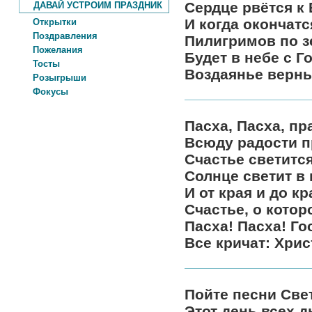
Сердце рвётся к 
ДАВАЙ УСТРОИМ ПРАЗДНИК
И когда окончатс
Открытки
Поздравления
Пилигримов по з
Пожелания
Будет в небе с Г
Тосты
Воздаянье верны
Розыгрыши
Фокусы
Пасха, Пасха, пр
Всюду радости 
Счастье светится
Солнце светит в 
И от края и до кр
Счастье, о котор
Пасха! Пасха! Го
Все кричат: Хрис
Пойте песни Све
Этот день всех д