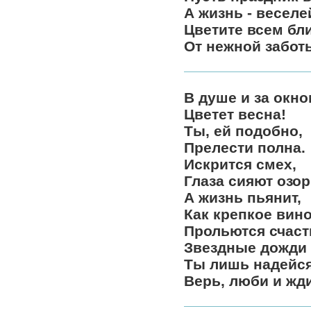
А жизнь - веселе
Цветите всем бл
От нежной забот
В душе и за окн
Цветет весна!
Ты, ей подобно,
Прелести полна.
Искрится смех,
Глаза сияют озор
А жизнь пьянит,
Как крепкое вино
Прольются счас
Звездные дожди 
Ты лишь надейся
Верь, люби и жд