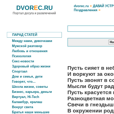
»
dvorec.ru
ДАВАЙ УСТ
DVOR
E
C.RU
»
Поздравления
Портал досуга и развлечений
ПАРАД СТАТЕЙ
Между нами, девочками
Мужской разговор
Любовь и отношения
Психология
Секс-новости
Здоровый образ жизни
Пусть сияет в не
Спортзал
И воркуют за ок
Дом и семья, дети
Пусть звонят в с
Говорят, что...
Мысли будут рад
Школа жизни, советы
Пусть красуется
Бизнес, карьера, деньги
Виртуал, Hi-Tech
Разноцветная мо
Каламбур, ералаш
Свечи в гнездыш
Вокруг света
В окружении род
Братья наши меньшие