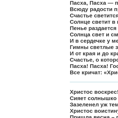
Пасха, Пасха — п
Всюду радости 
Счастье светится
Солнце светит в 
Пенье раздается 
Солнца свет и см
И в сердечке у м
Гимны светлые з
И от края и до кр
Счастье, о котор
Пасха! Пасха! Го
Все кричат: «Хри
Христос воскрес
Сияет солнышко 
Зазеленел уж те
Христос воистин
Пришла весна – 