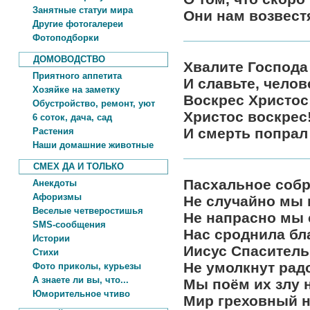
Занятные статуи мира
Они нам возвест
Другие фотогалереи
Фотоподборки
ДОМОВОДСТВО
Хвалите Господа
Приятного аппетита
И славьте, челов
Хозяйке на заметку
Воскрес Христос
Обустройство, ремонт, уют
Христос воскрес
6 соток, дача, сад
И смерть попрал
Растения
Наши домашние животные
СМЕХ ДА И ТОЛЬКО
Пасхальное соб
Анекдоты
Афоризмы
Не случайно мы 
Веселые четверостишья
Не напрасно мы 
SMS-сообщения
Нас сроднила бл
Истории
Иисус Спаситель
Стихи
Не умолкнут рад
Фото приколы, курьезы
А знаете ли вы, что...
Мы поём их злу 
Юморительное чтиво
Мир греховный н