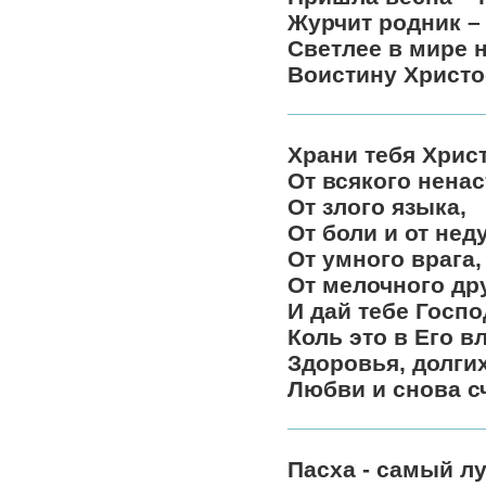
Журчит родник –
Светлее в мире н
Воистину Христо
Храни тебя Хрис
От всякого ненас
От злого языка,
От боли и от неду
От умного врага,
От мелочного дру
И дай тебе Госпо
Коль это в Его в
Здоровья, долгих
Любви и снова с
Пасха - самый л