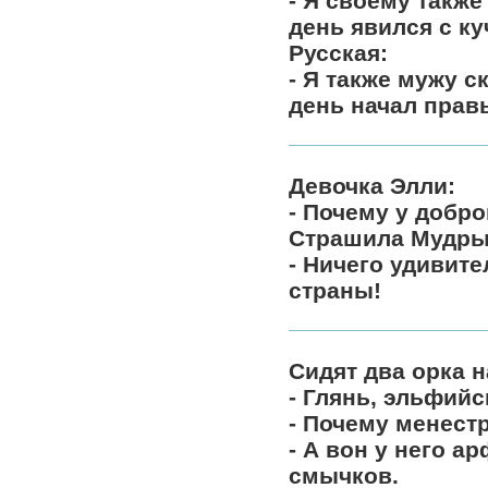
- Я своему также
день явился с ку
Русская:
- Я также мужу с
день начал правы
Девочка Элли:
- Почему у добр
Страшила Мудры
- Ничего удивит
страны!
Сидят два орка н
- Глянь, эльфийс
- Почему менест
- А вон у него ар
смычков.