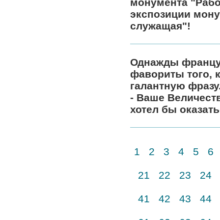
монумента "Рабо
экспозиции мону
служащая"!
Однажды француз
фавориты того, 
галантную фразу
- Ваше Величеств
хотел бы оказат
1
2
3
4
5
6
21
22
23
24
41
42
43
44