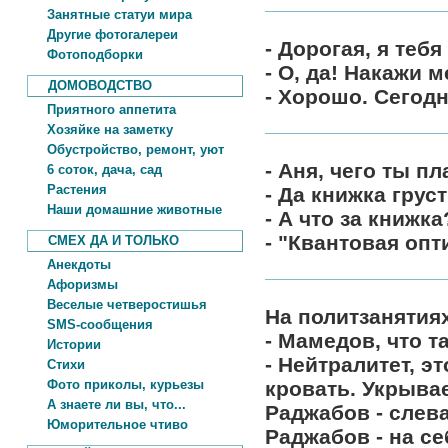
Занятные статуи мира
Другие фотогалереи
- Дорогая, я тебя
Фотоподборки
- О, да! Накажи 
ДОМОВОДСТВО
- Хорошо. Сегод
Приятного аппетита
Хозяйке на заметку
Обустройство, ремонт, уют
- Аня, чего ты п
6 соток, дача, сад
Растения
- Да книжка груст
Наши домашние животные
- А что за книжка
- "Квантовая опт
СМЕХ ДА И ТОЛЬКО
Анекдоты
Афоризмы
Веселые четверостишья
На политзанятия
SMS-сообщения
- Мамедов, что т
Истории
- Нейтралитет, э
Стихи
Фото приколы, курьезы
кровать. Укрыва
А знаете ли вы, что...
Раджабов - слева
Юморительное чтиво
Раджабов - на себ