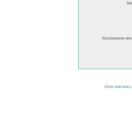
Тек
Контрольное чис
|
Блог портала
|