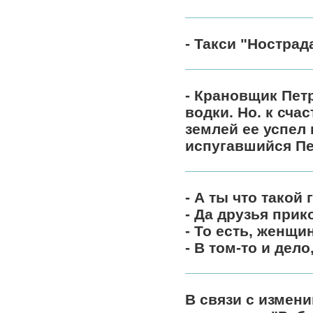
- Такси "Ностра
- Крановщик Пет
водки. Но. к сча
землей ее успел
испугавшийся Пе
- А ты что такой
- Да друзья прик
- То есть, женщи
- В том-то и дело
В связи с измен