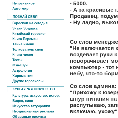
- 5000.
Непознанное
Авто мир
- А за красивые 
Продавец, подум
ПОЗНАЙ СЕБЯ
- Ну ладно, вык
Гороскоп на сегодня
Знаки Зодиака
Китайский гороскоп
Книга Перемен
Cо слов менедже
Тайна имени
"Не включается 
Толкователь снов
воздевает руки к
Книга чисел
поворачивает мой
Тесты
Фэн-Шуй
компьютер - тот 
Астрология
небу, что-то борм
Хиромантия
Другие гороскопы
Cо слов админа:
КУЛЬТУРА и ИСКУССТВО
"Прихожу к юзеру 
Культура, искусство, истор.
шнур питания на
Видео, кино
распутываю, зап
Искусство татуировки
включаю, ухожу"
Неоднозначная реклама
Объемные рисунки