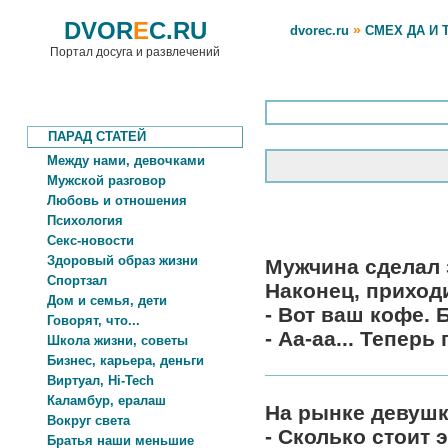
DVOR
E
C.RU
»
dvorec.ru
СМЕХ ДА И 
Портал досуга и развлечений
ПАРАД СТАТЕЙ
Между нами, девочками
Мужской разговор
Любовь и отношения
Психология
Секс-новости
Здоровый образ жизни
Мужчина сделал з
Спортзал
Наконец, приход
Дом и семья, дети
- Вот ваш кофе. 
Говорят, что...
- Аа-аа... Теперь
Школа жизни, советы
Бизнес, карьера, деньги
Виртуал, Hi-Tech
Каламбур, ералаш
На рынке девушк
Вокруг света
- Сколько стоит 
Братья наши меньшие