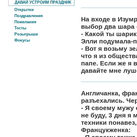
ДАВАЙ УСТРОИМ ПРАЗДНИК
Открытки
Поздравления
На входе в Изум
Пожелания
выбор два шара 
Тосты
- Какой ты шари
Розыгрыши
Элли подумала-по
Фокусы
- Вот я возьму з
что я из обществ
папе. Если же я 
давайте мне луш
Англичанка, фра
разъехались. Че
- Я своему мужу 
не буду, 3 дня я 
техники понавез,
Францукженка: