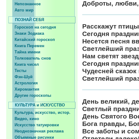
Доброты, любви,
Непознанное
Авто мир
ПОЗНАЙ СЕБЯ
Расскажут птицы,
Гороскоп на сегодня
Сегодня праздни
Знаки Зодиака
Китайский гороскоп
Несется песня вв
Книга Перемен
Светлейший праз
Тайна имени
Нам светят звезд
Толкователь снов
Сегодня праздни
Книга чисел
Чудесней сказок 
Тесты
Фэн-Шуй
Светлейший праз
Астрология
Хиромантия
Другие гороскопы
День великий, д
КУЛЬТУРА и ИСКУССТВО
Светлый праздни
Культура, искусство, истор.
День Святого Во
Видео, кино
Бога правды, Бог
Искусство татуировки
Все заботы и со
Неоднозначная реклама
Объемные рисунки
Отлетели далеко