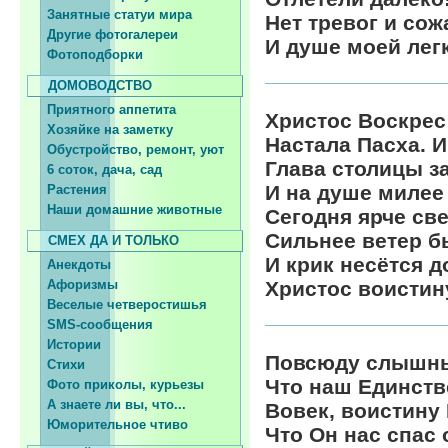
Занятные статуи мира
Нет тревог и сож
Другие фотогалереи
И душе моей лег
Фотоподборки
ДОМОВОДСТВО
Приятного аппетита
Христос Воскрес
Хозяйке на заметку
Настала Пасха. И
Обустройство, ремонт, уют
Глава столицы з
6 соток, дача, сад
И на душе милее
Растения
Наши домашние животные
Сегодня ярче све
Сильнее ветер бь
СМЕХ ДА И ТОЛЬКО
И крик несётся д
Анекдоты
Афоризмы
Христос воистин
Веселые четверостишья
SMS-сообщения
Истории
Повсюду слышны
Стихи
Что наш Единст
Фото приколы, курьезы
А знаете ли вы, что...
Вовек, воистину
Юморительное чтиво
Что Он нас спас 