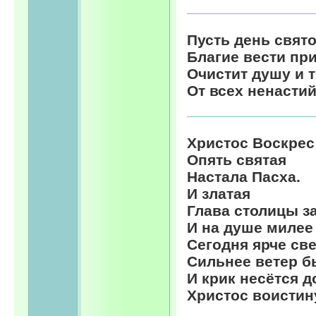
Пусть день свят
Благие вести при
Очистит душу и т
От всех ненастий
Христос Воскрес
Опять святая
Настала Пасха.
И златая
Глава столицы з
И на душе милее
Сегодня ярче све
Сильнее ветер бь
И крик несётся д
Христос воистин