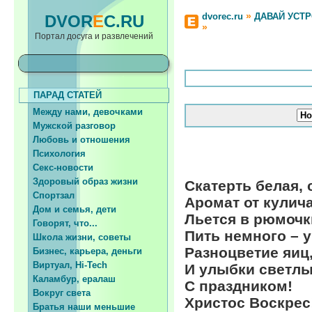
»
dvorec.ru
ДАВАЙ УСТ
DVOR
E
C.RU
»
Портал досуга и развлечений
ПАРАД СТАТЕЙ
Между нами, девочками
Мужской разговор
Любовь и отношения
Психология
Секс-новости
Здоровый образ жизни
Скатерть белая, 
Спортзал
Аромат от кулича
Дом и семья, дети
Льется в рюмочк
Говорят, что...
Пить немного – у
Школа жизни, советы
Разноцветие яиц
Бизнес, карьера, деньги
Виртуал, Hi-Tech
И улыбки светлы
Каламбур, ералаш
С праздником!
Вокруг света
Христос Воскрес
Братья наши меньшие