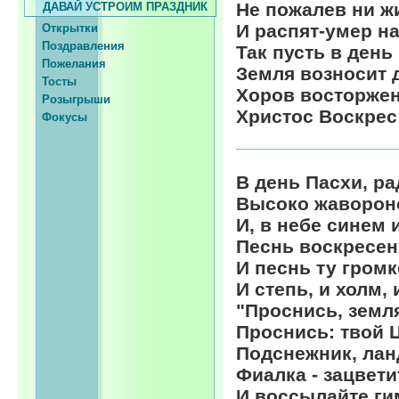
Не пожалев ни жи
ДАВАЙ УСТРОИМ ПРАЗДНИК
И распят-умер на 
Открытки
Поздравления
Так пусть в день
Пожелания
Земля возносит 
Тосты
Хоров восторжен
Розыгрыши
Христос Воскрес
Фокусы
В день Пасхи, ра
Высоко жавороно
И, в небе синем 
Песнь воскресен
И песнь ту гром
И степь, и холм,
"Проснись, земля
Проснись: твой Ц
Подснежник, ла
Фиалка - зацвети
И воссылайте г